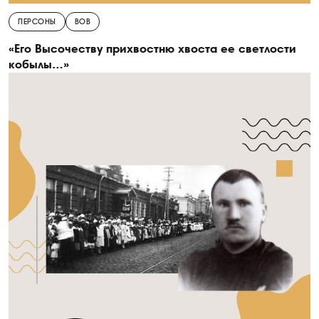
ПЕРСОНЫ
ВОВ
«Его Высочеству прихвостню хвоста ее светлости
кобылы…»