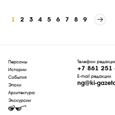
1
2
3
4
5
6
7
8
9
Телефон редакци
Персоны
+7 861 251 
Истории
E-mail редакции
События
ng@ki-gazet
Эпохи
Архитектура
Экскурсии