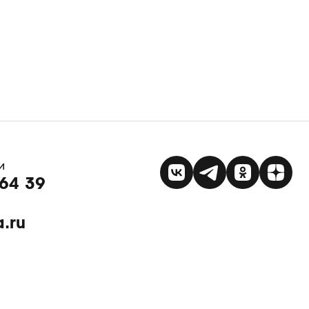
и
64 39
a.ru