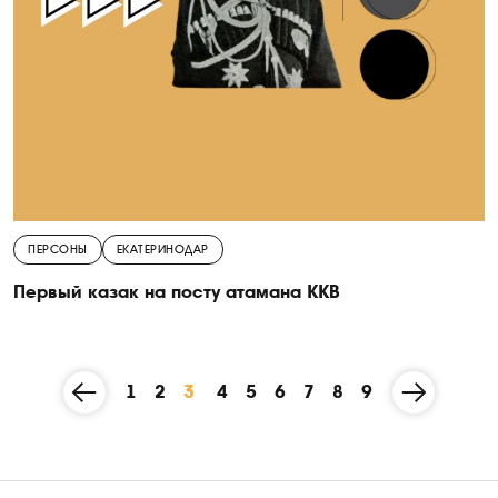
ПЕРСОНЫ
ЕКАТЕРИНОДАР
Первый казак на посту атамана ККВ
1
2
3
4
5
6
7
8
9