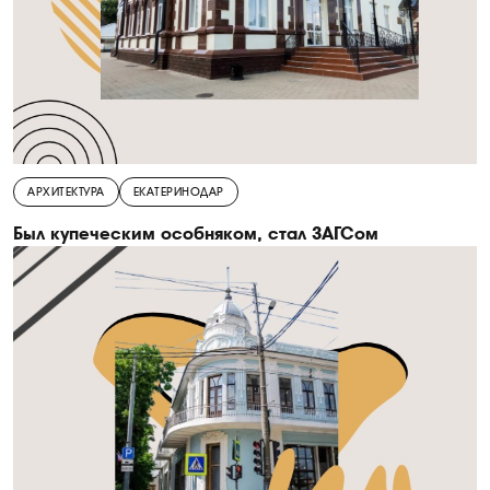
АРХИТЕКТУРА
ЕКАТЕРИНОДАР
Был купеческим особняком, стал ЗАГСом