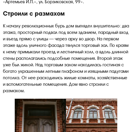
«Артемьев И.П.», ул. Борзиковская, 99».
Строили с размахом
К началу революционных бурь дом выглядел внушительно: два
этажа, просторный подвал под всем зданием, парадный вход
и въезд прямо с улицы — через арку во двор. На первом
этаже вдоль уличного фасада тянулся торговый зал. По краям
к нему примыкали проезд и лестничный холл, а вдоль длинной
стены располагались подсобные помещения. Второй этаж
уже был жилой. Над торговым залом находилась гостиная с
богато украшенным лепным плафоном и изящными падугами
потолка. От нее расходились жилые комнаты, хозяйственные
и вспомогательные помещения. Дом явно строили с
размахом.