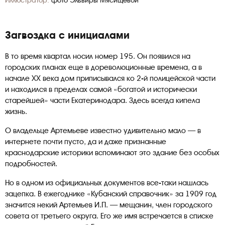
Иллюстратор:
фото Эльвиры Мясищевой
Загвоздка с инициалами
В то время квартал носил номер 195. Он появился на
городских планах еще в дореволюционные времена, а в
начале ХХ века дом приписывался ко 2-й полицейской части
и находился в пределах самой «богатой и исторически
старейшей» части Екатеринодара. Здесь всегда кипела
жизнь.
О владельце Артемьеве известно удивительно мало — в
интернете почти пусто, да и даже признанные
краснодарские историки вспоминают это здание без особых
подробностей.
Но в одном из официальных документов все-таки нашлась
зацепка. В ежегоднике «Кубанский справочник» за 1909 год
значится некий Артемьев И.П. — мещанин, член городского
совета от третьего округа. Его же имя встречается в списке