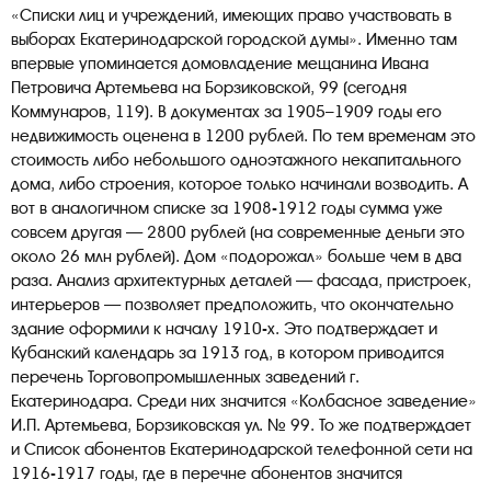
«Списки лиц и учреждений, имеющих право участвовать в
выборах Екатеринодарской городской думы». Именно там
впервые упоминается домовладение мещанина Ивана
Петровича Артемьева на Борзиковской, 99 (сегодня
Коммунаров, 119). В документах за 1905–1909 годы его
недвижимость оценена в 1200 рублей. По тем временам это
стоимость либо небольшого одноэтажного некапитального
дома, либо строения, которое только начинали возводить. А
вот в аналогичном списке за 1908-1912 годы сумма уже
совсем другая — 2800 рублей (на современные деньги это
около 26 млн рублей). Дом «подорожал» больше чем в два
раза. Анализ архитектурных деталей — фасада, пристроек,
интерьеров — позволяет предположить, что окончательно
здание оформили к началу 1910-х. Это подтверждает и
Кубанский календарь за 1913 год, в котором приводится
перечень Торговопромышленных заведений г.
Екатеринодара. Среди них значится «Колбасное заведение»
И.П. Артемьева, Борзиковская ул. № 99. То же подтверждает
и Список абонентов Екатеринодарской телефонной сети на
1916-1917 годы, где в перечне абонентов значится