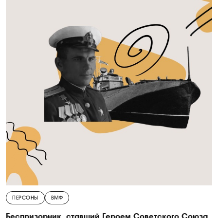
ПЕРСОНЫ
ВМФ
Беспризорник, ставший Героем Советского Союза