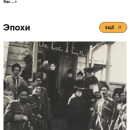
бы…»
Эпохи
ЕЩЁ