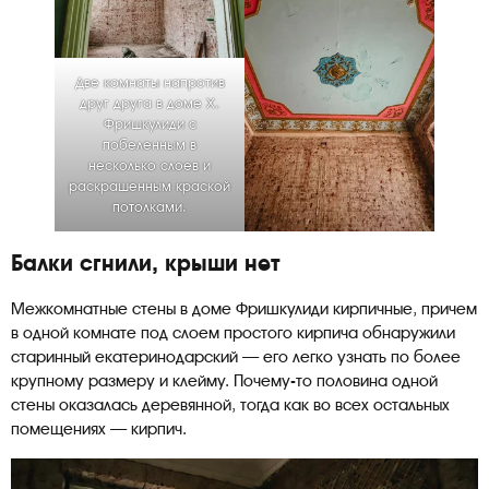
Две комнаты напротив
друг друга в доме Х.
Фришкулиди с
побеленным в
несколько слоев и
раскрашенным краской
потолками.
Балки сгнили, крыши нет
Межкомнатные стены в доме Фришкулиди кирпичные, причем
в одной комнате под слоем простого кирпича обнаружили
старинный екатеринодарский — его легко узнать по более
крупному размеру и клейму. Почему-то половина одной
стены оказалась деревянной, тогда как во всех остальных
помещениях — кирпич.