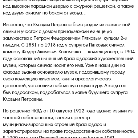
над высокой парадной дверью с ажурной решеткой, а также
над двумя окнами по бокам от входа…
Известно, что Клавдия Петровна была родом из зажиточной
семьи и участок с домом принадлежали ей еще до
замужества с Петром Федоровичем Пятковым, купцом 2-й
гильдии. С 1881 по 1918 год у супругов Пятковых снимал
комнату Федор Акимович Коваленко — коллекционер, в 1904
году основавший нынешний Краснодарский художественный
музей, который сейчас носит его имя. Уже в наши дни на
фасаде здания основателю музея, подарившему городу
свою коллекцию живописи, книг и археологических
ценностей, установили небольшую скульптуру. А когда он
был подростком, подрабатывал в лавке будущего супруга
Клавдии Петровны.
По решению НКВД от 10 августа 1922 года здание изъяли из
частной собственности, внесли в реестр
муниципализированных строений Краснодара и
зарегистрировали на праве государственной собственности.