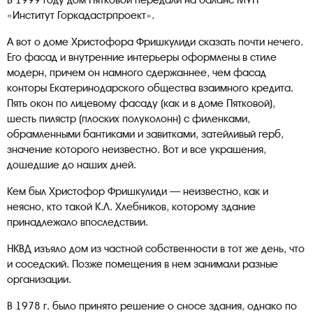
В 1999 году дом Пятковой передали на баланс МУП
«Институт Горкадастрпроект».
А вот о доме Христофора Фришкулиди сказать почти нечего.
Его фасад и внутренние интерьеры оформлены в стиле
модерн, причем он намного сдержаннее, чем фасад
конторы Екатеринодарского общества взаимного кредита.
Пять окон по лицевому фасаду (как и в доме Пятковой),
шесть пилястр (плоских полуколонн) с филенками,
обрамленными бантиками и завитками, затейливый герб,
значение которого неизвестно. Вот и все украшения,
дошедшие до наших дней.
Кем был Христофор Фришкулиди — неизвестно, как и
неясно, кто такой К.Л. Хлебников, которому здание
принадлежало впоследствии.
НКВД изъяло дом из частной собственности в тот же день, что
и соседский. Позже помещения в нем занимали разные
организации.
В 1978 г. было принято решение о сносе здания, однако по