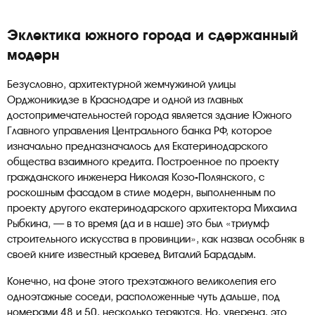
Эклектика южного города и сдержанный
модерн
Безусловно, архитектурной жемчужиной улицы
Орджоникидзе в Краснодаре и одной из главных
достопримечательностей города является здание Южного
Главного управления Центрального банка РФ, которое
изначально предназначалось для Екатеринодарского
общества взаимного кредита. Построенное по проекту
гражданского инженера Николая Козо-Полянского, с
роскошным фасадом в стиле модерн, выполненным по
проекту другого екатеринодарского архитектора Михаила
Рыбкина, — в то время (да и в наше) это был «триумф
строительного искусства в провинции», как назвал особняк в
своей книге известный краевед Виталий Бардадым.
Конечно, на фоне этого трехэтажного великолепия его
одноэтажные соседи, расположенные чуть дальше, под
номерами 48 и 50, несколько теряются. Но, уверена, это