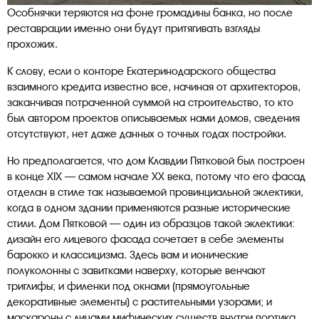
Особнячки теряются на фоне громадины банка, но после
реставрации именно они будут притягивать взгляды
прохожих.
К слову, если о конторе Екатеринодарского общества
взаимного кредита известно все, начиная от архитекторов,
заканчивая потраченной суммой на строительство, то кто
был автором проектов описываемых нами домов, сведения
отсутствуют, нет даже данных о точных годах постройки.
Но предполагается, что дом Клавдии Пятковой был построен
в конце XIX — самом начале ХХ века, потому что его фасад
отделан в стиле так называемой провинциальной эклектики,
когда в одном здании применяются разные исторические
стили. Дом Пятковой — один из образцов такой эклектики:
дизайн его лицевого фасада сочетает в себе элементы
барокко и классицизма. Здесь вам и ионические
полуколонны с завитками наверху, которые венчают
триглифы; и филенки под окнами (прямоугольные
декоративные элементы) с растительными узорами; и
маскароны с лицами мифических существ внутри портика