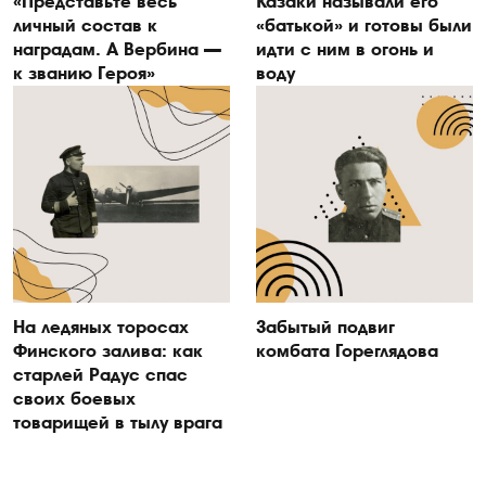
«Представьте весь
Казаки называли его
личный состав к
«батькой» и готовы были
наградам. А Вербина —
идти с ним в огонь и
к званию Героя»
воду
На ледяных торосах
Забытый подвиг
Финского залива: как
комбата Гореглядова
старлей Радус спас
своих боевых
товарищей в тылу врага