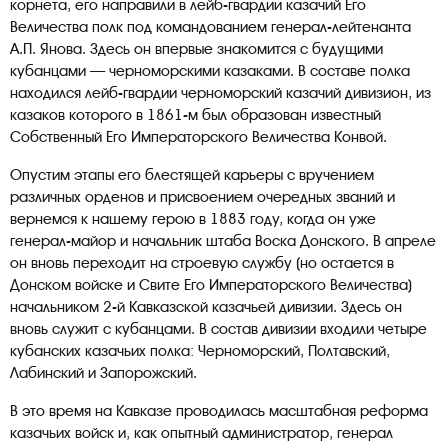
корнета, его направили в лейб-гвардии казачий Его
Величества полк под командованием генерал-лейтенанта
А.П. Янова. Здесь он впервые знакомится с будущими
кубанцами — черноморскими казаками. В составе полка
находился лейб-гвардии черноморский казачий дивизион, из
казаков которого в 1861-м был образован известный
Собственный Его Императорского Величества Конвой.
Опустим этапы его блестящей карьеры с вручением
различных орденов и присвоением очередных званий и
вернемся к нашему герою в 1883 году, когда он уже
генерал-майор и начальник штаба Воска Донского. В апреле
он вновь переходит на строевую службу (но остается в
Донском войске и Свите Его Императорского Величества)
начальником 2-й Кавказской казачьей дивизии. Здесь он
вновь служит с кубанцами. В состав дивизии входили четыре
кубанских казачьих полка: Черноморский, Полтавский,
Лабинский и Запорожский.
В это время на Кавказе проводилась масштабная реформа
казачьих войск и, как опытный администратор, генерал