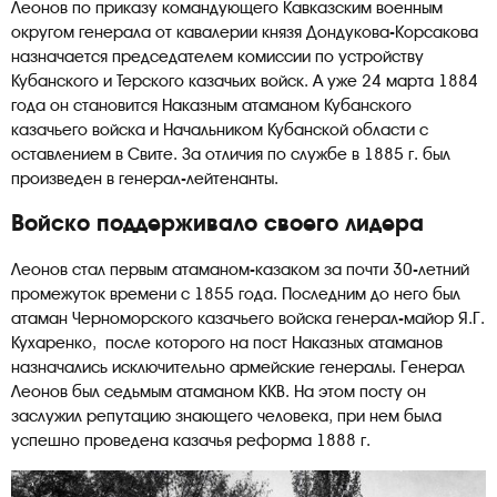
Леонов по приказу командующего Кавказским военным
округом генерала от кавалерии князя Дондукова-Корсакова
назначается председателем комиссии по устройству
Кубанского и Терского казачьих войск. А уже 24 марта 1884
года он становится Наказным атаманом Кубанского
казачьего войска и Начальником Кубанской области с
оставлением в Свите. За отличия по службе в 1885 г. был
произведен в генерал-лейтенанты.
Войско поддерживало своего лидера
Леонов стал первым атаманом-казаком за почти 30-летний
промежуток времени с 1855 года. Последним до него был
атаман Черноморского казачьего войска генерал-майор Я.Г.
Кухаренко, после которого на пост Наказных атаманов
назначались исключительно армейские генералы. Генерал
Леонов был седьмым атаманом ККВ. На этом посту он
заслужил репутацию знающего человека, при нем была
успешно проведена казачья реформа 1888 г.