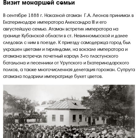
Визит монаршей семьи
В сентябре 1888 г. Наказной атаман Г.А. Леонов принимал в
Екатеринодаре императора Александра III и его
августейшую семью. Атаман встретил императора на
границе Кубанской области в ст. Невинномысской и далее
следовал с ним в поезде. К приезду самодержца город был
украшен цветами и гирляндами, на вокзале императора и
атамана встречал почетный караул 3-го пластунского
батальона и песенники от Урупского и Екатеринодарского
полков, а также многочисленная делегация горожан. Супруга
атамана подарили императрице букет цветов.