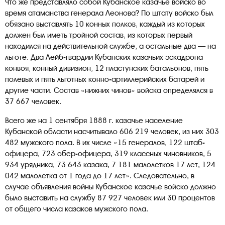
Что же представляло собой Кубанское казачье войско во
время атаманства генерала Леонова? По штату войско был
обязано выставлять 10 конных полков, каждый из которых
должен был иметь тройной состав, из которых первый
находился на действительной службе, а остальные два — на
льготе. Два Лейб-гвардии Кубанских казачьих эскадрона
конвоя, конный дивизион, 12 пластунских батальонов, пять
полевых и пять льготных конно-артиллерийских батарей и
другие части. Состав «нижних чинов» войска определялся в
37 667 человек.
Всего же на 1 сентября 1888 г. казачье население
Кубанской области насчитывало 606 219 человек, из них 303
482 мужского пола. В их числе «15 генералов, 122 штаб-
офицера, 723 обер-офицера, 319 классных чиновников, 5
934 урядника, 73 643 казака, 7 181 малолетков 17 лет, 124
042 малолетка от 1 года до 17 лет». Следовательно, в
случае объявления войны Кубанское казачье войско должно
было выставить на службу 87 927 человек или 30 процентов
от общего числа казаков мужского пола.