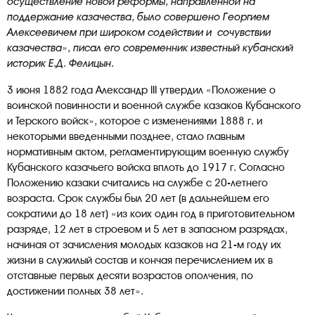
осуществление новой реформы, направленной на
поддержание казачества, было совершено Георгием
Алексеевичем при широком содействии и сочувствии
казачества», писал его современник известный кубанский
историк Е.Д. Фелицын.
3 июня 1882 года Александр III утвердил «Положение о
воинской повинности и военной службе казаков Кубанского
и Терского войск», которое с изменениями 1888 г. и
некоторыми введенными позднее, стало главным
нормативным актом, регламентирующим военную службу
Кубанского казачьего войска вплоть до 1917 г. Согласно
Положению казаки считались на службе с 20-летнего
возраста. Срок службы был 20 лет (в дальнейшем его
сократили до 18 лет) «из коих один год в приготовительном
разряде, 12 лет в строевом и 5 лет в запасном разрядах,
начиная от зачисления молодых казаков на 21-м году их
жизни в служилый состав и кончая перечислением их в
отставные первых десяти возрастов ополчения, по
достижении полных 38 лет».