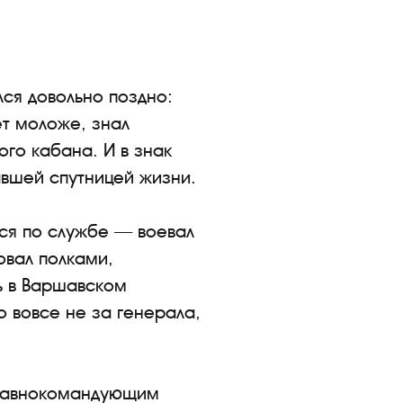
я довольно поздно:
ет моложе, знал
ого кабана. И в знак
авшей спутницей жизни.
ся по службе — воевал
овал полками,
ь в Варшавском
о вовсе не за генерала,
 главнокомандующим