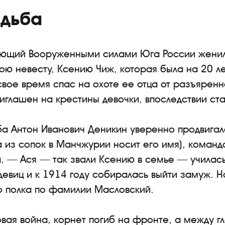
адьба
ющий Вооруженными силами Юга России женилс
ою невесту, Ксению Чиж, которая была на 20 л
 свое время спас на охоте ее отца от разъяренн
иглашен на крестины девочки, впоследствии ст
ба Антон Иванович Деникин уверенно продвигал
а из сопок в Манчжурии носит его имя), команд
а, — Ася — так звали Ксению в семье — училас
девиц и к 1914 году собиралась выйти замуж. Н
о полка по фамилии Масловский.
овая война, корнет погиб на фронте, а между