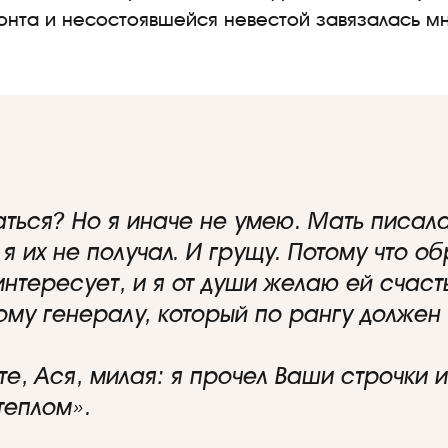
онта и несостоявшейся невестой завязалась 
аться? Но я иначе не умею. Мать писала
я их не получал. И грущу. Потому что о
нтересует, и я от души желаю ей счаст
му генералу, который по рангу должен 
е, Ася, милая: я прочел Ваши строчки и о
теплом».