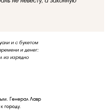
убань не невесту, а законную
уали и с букетом
 времени и денег:
л из изрядно
ным. Генерал Лавр
к городу.