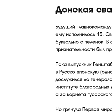
Донская св
Будущий Главнокоманду
ему исполнилось 45. Св
буквально с пеленок. В
признательности был пр
Пока выпускник Геншта
в Русско-японскую (одн
дослужился до генерал
институте благородных 
а за корнета гусарског
Но грянула Первая мир