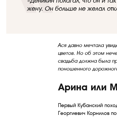
«Деникин полагал, что он и та
жену. Он больше не желал отк
Ася давно мечтала увид
цветов. Но об этом нече
свадьба должна была п
поношенного дорожног
Арина или 
Первый Кубанский похо
Георгиевич Корнилов по