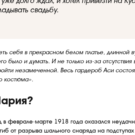
к уже долго ждал, и хотел привезти на К
ладывать свадьбу.
еть себя в прекрасном белом платье, длинной в
го было и думать. И не только из-за отсутствия
ройти незамеченной. Весь гардероб Аси состоя
о костюма».
Мария?
д в феврале-марте 1918 года оказался неудач
гиб от разрыва шального снаряда на подступах 