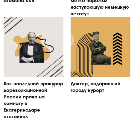
атамана ККВ
метко поражал
наступающую немецкую
пехоту»
Как последний прокурор
Доктор, подаривший
дореволюционной
городу курорт
России права на
комнату в
Екатеринодаре
отстаивал