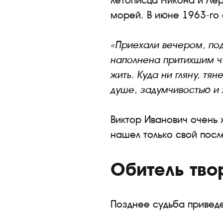
летописца Никона и Ле
морей. В июне 1963-го 
«Приехали вечером, под
наполнена притихшим чу
жить. Куда ни гляну, тя
душе, задумчивостью и 
Виктор Иванович очень х
нашел только свой посл
Обитель тв
Позднее судьба привед