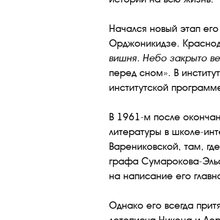
Начался новый этап его
Орджоникидзе. Краснод
вишня. Небо закрыто в
перед сном». В институ
институтской программе
В 1961-м после окончан
литературы в школе-инт
Варениковской, там, гд
графа Сумарокова-Эльс
на написание его главн
Однако его всегда прит