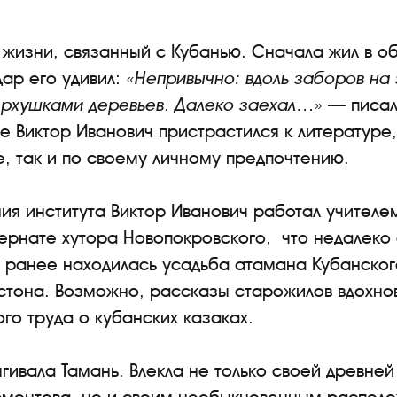
 жизни, связанный с Кубанью. Сначала жил в о
ар его удивил:
«Непривычно: вдоль заборов на 
ерхушками деревьев. Далеко заехал…» —
писал
те Виктор Иванович пристрастился к литературе,
, так и по своему личному предпочтению.
ия института Виктор Иванович работал учителе
ернате хутора Новопокровского, что недалеко
е ранее находилась усадьба атамана Кубанског
тона. Возможно, рассказы старожилов вдохнов
ого труда о кубанских казаках.
ягивала Тамань. Влекла не только своей древн