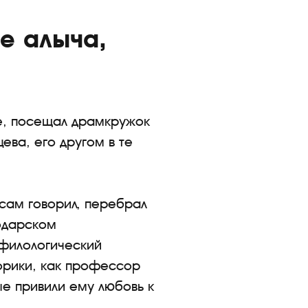
е алыча,
ре, посещал драмкружок
ева, его другом в те
 сам говорил, перебрал
одарском
-филологический
торики, как профессор
ые привили ему любовь к