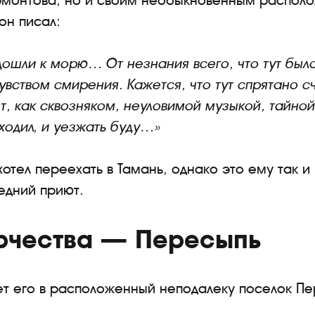
рмонтова, но и своим необыкновенным распол
он писал:
ошли к морю… От незнания всего, что тут было
вством смирения. Кажется, что тут спрятано 
нет, как сквозняком, неуловимой музыкой, тайн
ходил, и уезжать буду…»
отел переехать в Тамань, однако это ему так и
едний приют.
орчества — Пересыпь
ет его в расположенный неподалеку поселок Пе