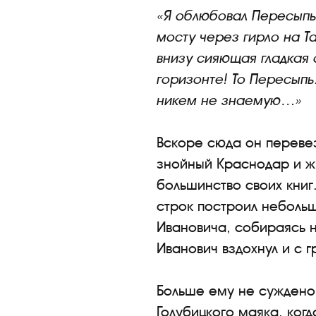
«Я облюбовал Пересыпь 
мосту через гирло на Т
внизу сияющая гладкая 
горизонте! То Пересыпь
никем не знаемую…»
Вскоре сюда он перевез
знойный Краснодар и жи
большинство своих книг
строк построил небольш
Ивановича, собираясь н
Иванович вздохнул и с г
Больше ему не суждено 
Голубицкого маяка, ког