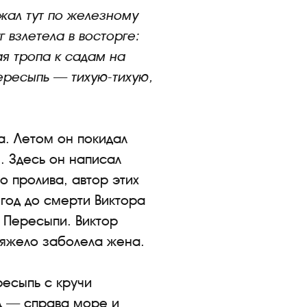
зжал тут по железному
 взлетела в восторге:
я тропа к садам на
Пересыпь — тихую-тихую,
а. Летом он покидал
. Здесь он написал
о пролива, автор этих
 год до смерти Виктора
в Пересыпи. Виктор
 тяжело заболела жена.
ресыпь с кручи
ид — справа море и