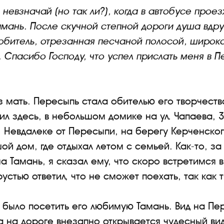
невзначай (но так ли?), когда в автобусе прое
амань. После скучной степной дороги душа вдруг
обитель, отрезанная песчаной полосой, широка
. Спасибо Господу, что успел прислать меня в 
 мать. Пересыпь стала обителью его творчеств
л здесь, в небольшом домике на ул. Чапаева, 3
. Невдалеке от Пересыпи, на берегу Керченског
ой дом, где отдыхал летом с семьей. Как-то, за
а Тамань, я сказал ему, что скоро встретимся 
рустью ответил, что не сможет поехать, так как
было посетить его любимую Тамань. Вид на Пе
да на дороге внезапно открывается чудесный в