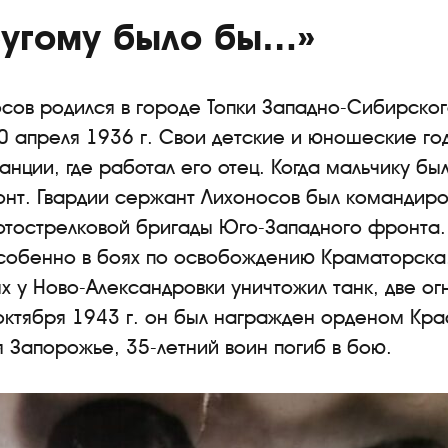
ругому было бы…»
сов родился в городе Топки Западно-Сибирско
 апреля 1936 г. Свои детские и юношеские год
нции, где работал его отец. Когда мальчику бы
нт. Гвардии сержант Лихоносов был командиро
отострелковой бригады Юго-Западного фронта. 
собенно в боях по освобождению Краматорска
х у Ново-Александровки уничтожил танк, две ог
октября 1943 г. он был награжден орденом Кра
 Запорожье, 35-летний воин погиб в бою.