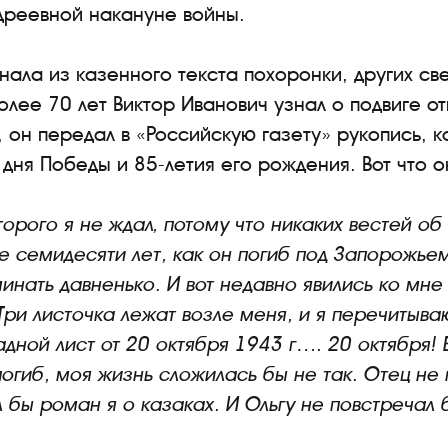
дреевной накануне войны.
нала из казенного текста похоронки, других св
олее 70 лет Виктор Иванович узнал о подвиге от
 он передал в «Российскую газету» рукопись, 
дня Победы и 85-летия его рождения. Вот что о
орого я не ждал, потому что никаких вестей об
е семидесяти лет, как он погиб под Запорожье
инать давненько. И вот недавно явились ко мне
Три листочка лежат возле меня, и я перечитываю
адной лист от 20 октября 1943 г…. 20 октября! 
погиб, моя жизнь сложилась бы не так. Отец не
л бы роман я о казаках. И Ольгу не повстречал 