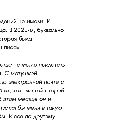
едений не имели. И
ца. В 2021-м, буквально
которая была
н писал:
 отце не могло прилететь
м. С матушкой
 по электронной почте с
 их, как эхо той старой
В этом месяце он и
 пустил бы меня в такую
бы. И все по-другому