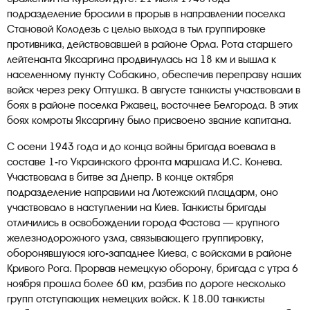
подразделение бросили в прорыв в направлении поселка
Становой Колодезь с целью выхода в тыл группировке
противника, действовавшей в районе Орла. Рота старшего
лейтенанта Яксаргина продвинулась на 18 км и вышла к
населенному пункту Собакино, обеспечив переправу наших
войск через реку Оптушка. В августе танкисты участвовали в
боях в районе поселка Ржавец, восточнее Белгорода. В этих
боях комроты Яксаргину было присвоено звание капитана.
С осени 1943 года и до конца войны бригада воевала в
составе 1-го Украинского фронта маршала И.С. Конева.
Участвовала в битве за Днепр. В конце октября
подразделение направили на Лютежский плацдарм, оно
участвовало в наступлении на Киев. Танкисты бригады
отличились в освобождении города Фастова — крупного
железнодорожного узла, связывающего группировку,
оборонявшуюся юго-западнее Киева, с войсками в районе
Кривого Рога. Прорвав немецкую оборону, бригада с утра 6
ноября прошла более 60 км, разбив по дороге несколько
групп отступающих немецких войск. К 18.00 танкисты