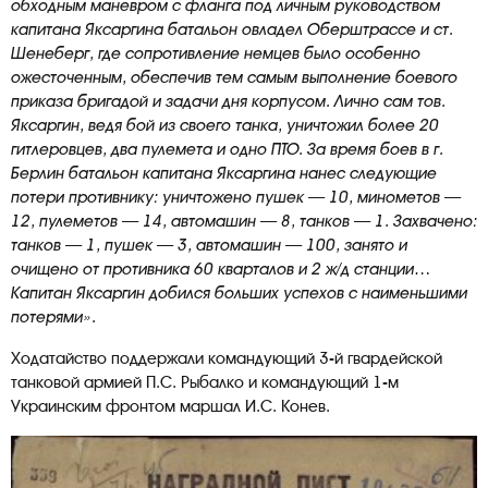
обходным маневром с фланга под личным руководством
капитана Яксаргина батальон овладел Оберштрассе и ст.
Шенеберг, где сопротивление немцев было особенно
ожесточенным, обеспечив тем самым выполнение боевого
приказа бригадой и задачи дня корпусом. Лично сам тов.
Яксаргин, ведя бой из своего танка, уничтожил более 20
гитлеровцев, два пулемета и одно ПТО. За время боев в г.
Берлин батальон капитана Яксаргина нанес следующие
потери противнику: уничтожено пушек — 10, минометов —
12, пулеметов — 14, автомашин — 8, танков — 1. Захвачено:
танков — 1, пушек — 3, автомашин — 100, занято и
очищено от противника 60 кварталов и 2 ж/д станции…
Капитан Яксаргин добился больших успехов с наименьшими
потерями».
Ходатайство поддержали командующий 3-й гвардейской
танковой армией П.С. Рыбалко и командующий 1-м
Украинским фронтом маршал И.С. Конев.