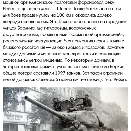
мощной артиллерийской подготовки форсировал реку
Нейсе, еще через день — Шпрее. Танки батальона за три
дня боев продвинулись на 100 км и оказались далеко
впереди основных сил. Это было особо опасно на городских
улицах Берлина, где гитлеровцы, вооруженные
фаустпатронами, прозванными «карманной артиллерией»,
расстреливали наступающие без прикрытия пехоты танки с
близкого расстояния — из окон домов и подвалов. Зажатые
между зданиями и лишенные маневра, танки и самоходки
становились легкой мишенью. По некоторым данным, в
четырех танковых армиях, участвовавших в битве за Берлин,
общие потери составили 1997 танков. Вот такой огромной
ценой давалось Советской армии взятие столицы 3-го Рейха.