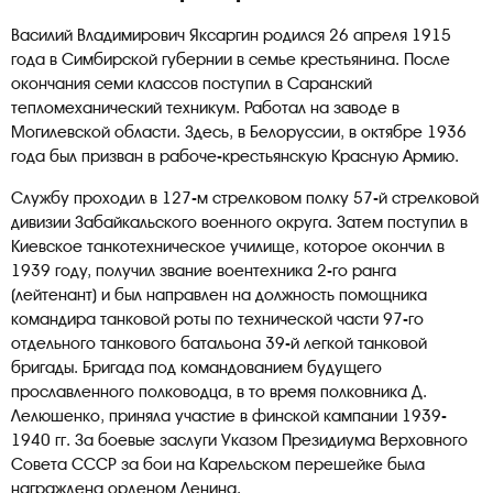
Василий Владимирович Яксаргин родился 26 апреля 1915
года в Симбирской губернии в семье крестьянина. После
окончания семи классов поступил в Саранский
тепломеханический техникум. Работал на заводе в
Могилевской области. Здесь, в Белоруссии, в октябре 1936
года был призван в рабоче-крестьянскую Красную Армию.
Службу проходил в 127-м стрелковом полку 57-й стрелковой
дивизии Забайкальского военного округа. Затем поступил в
Киевское танкотехническое училище, которое окончил в
1939 году, получил звание воентехника 2-го ранга
(лейтенант) и был направлен на должность помощника
командира танковой роты по технической части 97-го
отдельного танкового батальона 39-й легкой танковой
бригады. Бригада под командованием будущего
прославленного полководца, в то время полковника Д.
Лелюшенко, приняла участие в финской кампании 1939-
1940 гг. За боевые заслуги Указом Президиума Верховного
Совета СССР за бои на Карельском перешейке была
награждена орденом Ленина.