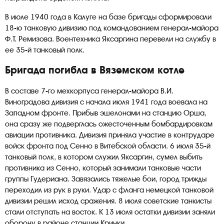
В июле 1940 года в Калуге на базе бригады сформировали
18-ю танковую дивизию под командованием генерал-майора
Ф.Т. Ремизова. Воентехника Яксаргина перевели на службу в
ее 35-й танковый полк.
Бригада погибла в Вяземском котле
В составе 7-го мехкорпуса генерал-майора В.И.
Виноградова дивизия с начала июля 1941 года воевала на
Западном фронте. Прибыв эшелонами на станцию Орша,
она сразу же подверглась ожесточенным бомбардировкам
авиации противника. Дивизия приняла участие в контрударе
войск фронта под Сенно в Витебской области. 6 июля 35-й
танковый полк, в котором служил Яксаргин, сумел выбить
противника из Сенно, который занимали танковые части
группы Гудериана. Завязались тяжелые бои, город трижды
переходил из рук в руки. Удар с фланга немецкой танковой
дивизии решил исход сражения. 8 июля советские танкисты
стали отступать на восток. К 13 июля остатки дивизии заняли
оборону в районе станции Кринки.