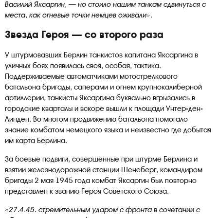
Василий Яксаргин, — но стоило нашим танкам сдвинуться с
места, как огневые точки немцев оживали».
Звезда Героя — со второго раза
У штурмовавших Берлин танкистов капитана Яксаргина в
уличных боях появилась своя, особая, тактика.
Поддерживаемые автоматчиками мотострелкового
батальона бригады, саперами и огнем крупнокалиберной
артиллерии, танкисты Яксаргина буквально вгрызались в
городские кварталы и вскоре вышли к площади Унтер-ден-
Линден. Во многом продвижению батальона помогало
знание комбатом немецкого языка и неизвестно где добытая
им карта Берлина.
За боевые подвиги, совершенные при штурме Берлина и
взятии железнодорожной станции Шенеберг, командиром
бригады 2 мая 1945 года комбат Яксаргин был повторно
представлен к званию Героя Советского Союза.
«27.4.45. стремительным ударом с фронта в сочетании с