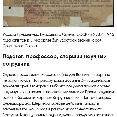
Указом Президиума Верховного Совета СССР от 27.06.1945
года капитан В.В. Яксаргин был удостоен звания Героя
Советского Союза.
Педагог, профессор, старший научный
сотрудник
Однако после взятия Берлина война для Василия Яксаргина
не закончилась. По приказу командования 3-я гвардейская
танковая армия генерала Рыбалко получила приказ срочно
выдвинуться на помощь восставшим жителям Праги, ведущим
бой с войсками гитлеровской группировки «Центр» генерал-
фельдмаршала Шернера. Боевые действия танкисты
закончили только 12 мая в районе населенного пункта
Браздим. К концу войны подразделение заслужило почетное