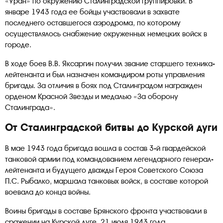
«Уран» по окружению Сталинградской группировки. В
январе 1943 года ее бойцы участвовали в захвате
последнего оставшегося аэродрома, по которому
осуществлялось снабжение окруженных немецких войск в
городе.
В ходе боев В.В. Яксаргин получил звание старшего техника-
лейтенанта и был назначен командиром роты управления
бригады. За отличия в боях под Сталинградом награжден
орденом Красной Звезды и медалью «За оборону
Сталинграда».
От Сталинградской битвы до Курской дуги
В мае 1943 года бригада вошла в состав 3-й гвардейской
танковой армии под командованием легендарного генерал-
лейтенанта и будущего дважды Героя Советского Союза
П.С. Рыбалко, маршала танковых войск, в составе которой
воевала до конца войны.
Воины бригады в составе Брянского фронта участвовали в
сражении на Курской дуге. 21 июля 1943 года