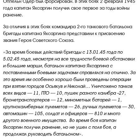
Оппельн Одер был форсирован. В этих боях 2 февраля 1945
года капитан Яксаргин получил свое первое за годы войны
ранение.
За отличия в этих боях командира 2-го танкового батальона
бригады капитана Яксаргина представили к присвоению
звания Героя Советского Союза.
«За время боевых действий брига
ды с 13.01.45 года по
5.02.45 года, несмотря на все трудности боевой обстановки
и большие марши, батальон капитана Яксаргина с
поставленными боевыми задачами справлялся на отлично. За
это время им особенно хорошо были проведены операции
при взятии городов Осьякув и Николай… Уничтожено танков
всех видов — 11, ПТО — 10, пушек разного калибра -27,
бронетранспортеров — 12, минометных батарей — 1,
крупнокалиберных пулеметов — 26, ручных пулеметов — 30,
автомашин — 105, солдат и офицеров — 810 и много
другого военного имущества. Во время боя капитан
Яксаргин получил ранение, но не ушел с поля боя, а
продолжал руководить батальоном».