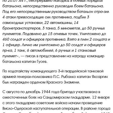
по 20.07.44 г.,
беспрерывно находясь в боевых порядках
батальона, непосредственно руководил боем батальона.
Под его непосредственным руководством батальон отра-зил
4 атаки превосходящих сил противника, подбил 3
самоходных установки, 22 автомашины, 14
бронетранспортеров, 3 танка, 5 минометов, до 50 ручных
пулеметов. Подавлено до 15 огневых точек. Уничтожено до
460 солдат и офицеров противника. Взято в плен 2 солдата и
1 офицер. Лично им уничтожено до 50 солдат и офицеров
пр-ка, 1 танк, 6 автомобилей, 6 ручных и 1 станковый
пулемет»
, — писал в представлении на награду командир
батальона капитан Гусев.
По ходатайству командующего 3-й гвардейской танковой
армией генерал-полковника П.С. Рыбалко капитан Яксаргин
был награжден орденом Красного Знамени.
С августа по декабрь 1944 года бригада участвовала в
ожесточенных боях на Сандомирском плацдарме. 12 января
с этого плацдарма советские войска начали проведение
Висло-Одерской наступательной операции. В районе города