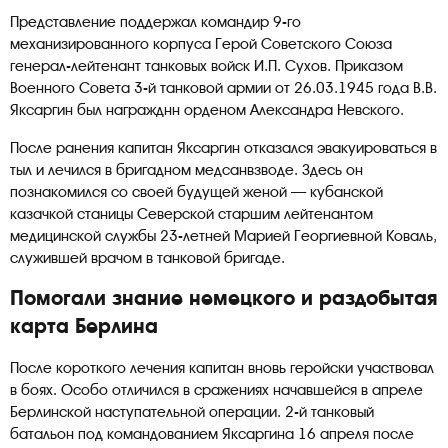
Представление поддержал командир 9-го
механизированного корпуса Герой Советского Союза
генерал-лейтенант танковых войск И.П. Сухов. Приказом
Военного Совета 3-й танковой армии от 26.03.1945 года В.В.
Яксаргин был награжднн орденом Александра Невского.
После ранения капитан Яксаргин отказался эвакуироваться в
тыл и лечился в бригадном медсанвзводе. Здесь он
познакомился со своей будущей женой — кубанской
казачкой станицы Северской старшим лейтенантом
медицинской службы 23-летней Марией Георгиевной Коваль,
служившей врачом в танковой бригаде.
Помогали знание немецкого и раздобытая
карта Берлина
После короткого лечения капитан вновь геройски участвовал
в боях. Особо отличился в сражениях начавшейся в апреле
Берлинской наступательной операции. 2-й танковый
батальон под командованием Яксаргина 16 апреля после