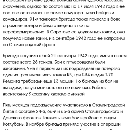
в большой излучине Дона. Воинам армии удалось избежать
окружения, однако по состоянию на 17 июля 1942 года в ее
составе оставалось не более полутора тысяч бойцов и
командиров. 91-я танковая бригада также понесла в боях
огромные потери и была отведена в тыл на
переформирование. В Саратове ее доукомплектовали, она
получила новые танки, и в сентябре 1942 года ее направили
на Сталинградский фронт.
Бригада вступила в бой 21 сентября 1942 года, имея в своем
составе всего 28 танков. Бои с гитлеровцами были
жестокими. Уже в первом из них подразделение потеряло
один из трех имевшихся танков КВ, три Т-34 и один Т-70.
Ремонта требовали еще 13 машин. Но бригаду из боя не
выводили, новую матчасть она не получала. Работы
воентехнику Яксаргину хватало с лихвой.
Пять месяцев подразделение участвовало в Сталинградской
битве в составе 24-й, 66-й и 65-й армий Сталинградского и
Донского фронтов. Танкисты вели бои в районе станции
Котлубань. В ноябре бригада приняла участие в операции