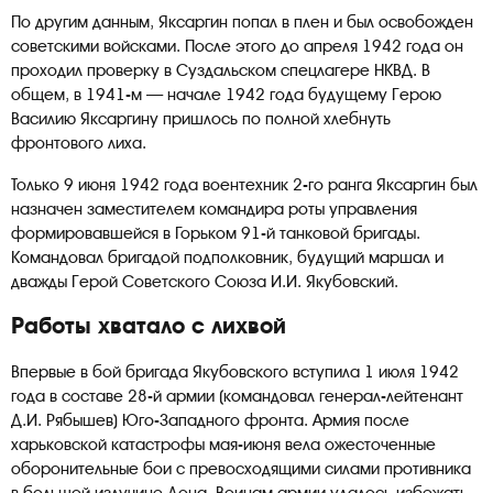
По другим данным, Яксаргин попал в плен и был освобожден
советскими войсками. После этого до апреля 1942 года он
проходил проверку в Суздальском спецлагере НКВД. В
общем, в 1941-м — начале 1942 года будущему Герою
Василию Яксаргину пришлось по полной хлебнуть
фронтового лиха.
Только 9 июня 1942 года воентехник 2-го ранга Яксаргин был
назначен заместителем командира роты управления
формировавшейся в Горьком 91-й танковой бригады.
Командовал бригадой подполковник, будущий маршал и
дважды Герой Советского Союза И.И. Якубовский.
Работы хватало с лихвой
Впервые в бой бригада Якубовского вступила 1 июля 1942
года в составе 28-й армии (командовал генерал-лейтенант
Д.И. Рябышев) Юго-Западного фронта. Армия после
харьковской катастрофы мая-июня вела ожесточенные
оборонительные бои с превосходящими силами противника