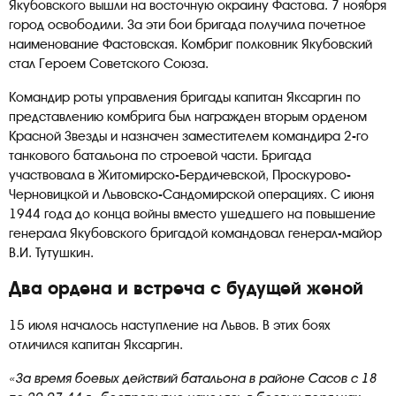
Якубовского вышли на восточную окраину Фастова. 7 ноября
город освободили. За эти бои бригада получила почетное
наименование Фастовская. Комбриг полковник Якубовский
стал Героем Советского Союза.
Командир роты управления бригады капитан Яксаргин по
представлению комбрига был награжден вторым орденом
Красной Звезды и назначен заместителем командира 2-го
танкового батальона по строевой части. Бригада
участвовала в Житомирско-Бердичевской, Проскурово-
Черновицкой и Львовско-Сандомирской операциях. С июня
1944 года до конца войны вместо ушедшего на повышение
генерала Якубовского бригадой командовал генерал-майор
В.И. Тутушкин.
Два ордена и встреча с будущей женой
15 июля началось наступление на Львов. В этих боях
отличился капитан Яксаргин.
«За время боевых действий батальона в районе Сасов с 18