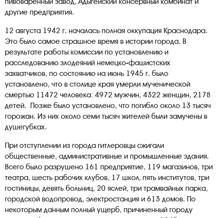
пивоваренный завод, Адыгейский консервный комбинат и
другие предприятия.
12 августа 1942 г. началась полная оккупация Краснодара.
Это было самое страшное время в истории города. В
результате работы комиссии по установлению и
расследованию злодеяний немецко-фашистских
захватчиков, по состоянию на июнь 1945 г. было
установлено, что в столице края умерли мученической
смертью 11472 человека: 4972 мужчин, 4322 женщин, 2178
детей. Позже было установлено, что погибло около 13 тысяч
горожан. Из них около семи тысяч жителей были замучены в
душегубках.
При отступлении из города гитлеровцы сжигали
общественные, административные и промышленные здания.
Всего было разрушено 161 предприятие, 119 магазинов, три
театра, шесть рабочих клубов, 17 школ, пять институтов, три
гостиницы, девять больниц, 20 яслей, три трамвайных парка,
городской водопровод, электростанция и 613 домов. По
некоторым данным полный ущерб, причиненный городу