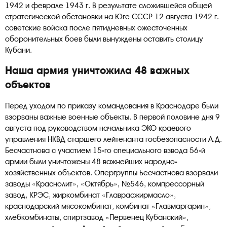
1942 и феврале 1943 г. В результате сложившейся общей
стратегической обстановки на Юге СССР 12 августа 1942 г.
советские войска после пятидневных ожесточенных
оборонительных боев были вынуждены оставить столицу
Кубани.
Наша армия уничтожила 48 важных
объектов
Перед уходом по приказу командования в Краснодаре были
взорваны важные военные объекты. В первой половине дня 9
августа под руководством начальника ЭКО краевого
управления НКВД старшего лейтенанта госбезопасности А.Д.
Бесчастнова с участием 15-го специального взвода 56-й
армии были уничтожены 48 важнейших народно-
хозяйственных объектов. Опергруппы Бесчастнова взорвали
заводы «Краснолит», «Октябрь», №546, компрессорный
завод, КРЭС, жиркомбинат «Главрасжирмасло»,
краснодарский мясокомбинат, комбинат «Главмаргарин»,
хлебкомбинаты, спиртзавод «Первенец Кубанский»,