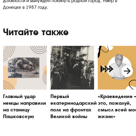
должности и вынужден покинуть родной город. Умер в
Донецке в 1987 году.
Читайте также
Главный удар
Первый
«Краеведение
немцы направили
екатеринодарский
это, пожалуй,
на станицу
полк на фронтах
смысл всей мо
Пашковскую
Великой войны
жизни»