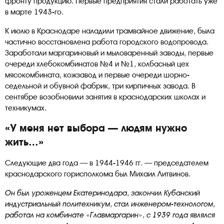
фронту продукцию. Первые предприятия стали работать уже
в марте 1943-го.
К июлю в Краснодаре наладили трамвайное движение, была
частично восстановлена работа городского водопровода.
Заработали маргариновый и мыловаренный заводы, первые
очереди хлебокомбинатов №4 и №1, колбасный цех
мясокомбината, кожзавод и первые очереди шорно-
седельной и обувной фабрик, три кирпичных завода. В
сентябре возобновили занятия в краснодарских школах и
техникумах.
«У меня нет выбора — людям нужно
жить…»
Следующие два года — в 1944-1946 гг. — председателем
краснодарского горисполкома был Михаил Литвинов.
Он был уроженцем Екатеринодара, закончил Кубанский
индустриальный политехникум, стал инженером-технологом,
работал на комбинате «Главмаргарин», с 1939 года являлся