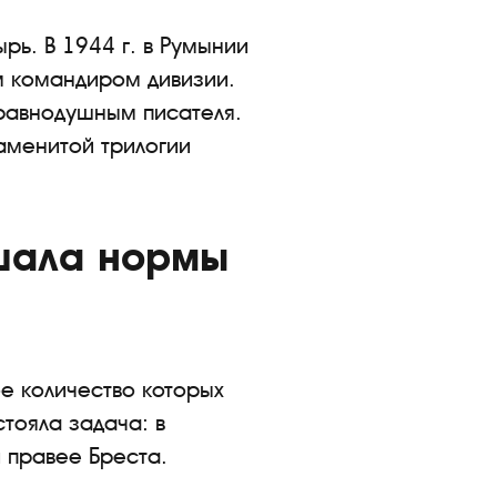
ь. В 1944 г. в Румынии
м командиром дивизии.
 равнодушным писателя.
аменитой трилогии
шала нормы
е количество которых
стояла задача: в
 правее Бреста.