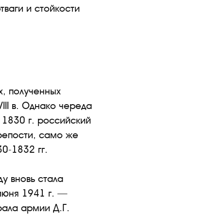
ваги и стойкости
, полученных
II в. Однако череда
в 1830 г. российский
крепости, само же
0-1832 гг.
ду вновь стала
июня 1941 г. —
ала армии Д.Г.