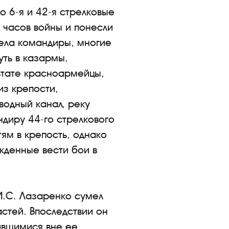
о 6-я и 42-я стрелковые
 часов войны и понесли
ела командиры, многие
уть в казармы,
льтате красноармейцы,
из крепости,
одный канал, реку
диру 44-го стрелкового
тям в крепость, однако
жденные вести бои в
И.С. Лазаренко сумел
астей. Впоследствии он
ившимися вне ее