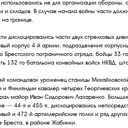
 использовались не для организации обороны, 
рм и складов. В случае начала войны части долж
 на границе.
сти дислоцировались части двух стрелковых диви
овый корпус 4-й армии, подразделения корпусн
 Брестского пограничного отряда, бойцы 33-го
ть 132-го батальона конвойных войск НКВД, шта
ией командовал уроженец станицы Михайловской
и и Финляндии кавалер четырех Георгиевских кр
рал-майор Иван Сидорович Лазаренко. Большин
ые — 44-я и 455-я, дислоцировались непосредс
овый и 472-й артиллерийские полки и ряд други
е Бреста, в районе Жабинки.