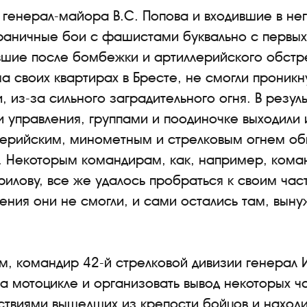
 генерал-майора В.С. Попова и входившие в нег
граничные бои с фашистами буквально с первых
вшие после бомбежки и артиллерийского обстр
на своих квартирах в Бресте, не смогли проникн
, из-за сильного заградительного огня. В резу
 управления, группами и поодиночке выходили 
лерийским, минометным и стрелковым огнем обв
. Некоторым командирам, как, например, коман
рилову, все же удалось пробраться к своим час
ения они не смогли, и сами остались там, выну
м, командир 42-й стрелковой дивизии генерал 
на мотоцикле и организовать вывод некоторых ч
ствиями вышедших из крепости бойцов и наход