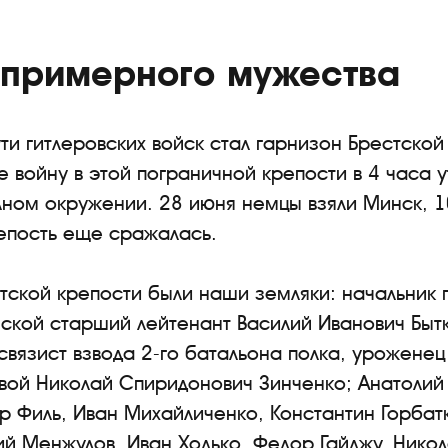
спримерного мужества
ти гитлеровских войск стал гарнизон Брестской
 войну в этой пограничной крепости в 4 часа 
лном окружении. 28 июня немцы взяли Минск, 1
епость еще сражалась.
ской крепости были наши земляки: начальник 
кой старший лейтенант Василий Иванович Бытк
 связист взвода 2-го батальона полка, уроженец
вой Николай Спиридонович Зинченко; Анатолий
р Филь, Иван Михайличенко, Константин Горбатк
й Менжулов, Иван Ходько, Федор Гайджу, Никол