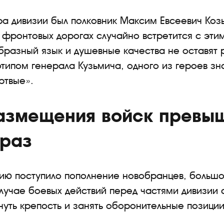
 дивизии был полковник Максим Евсеевич Козыр
 фронтовых дорогах случайно встретится с эти
бразный язык и душевные качества не оставят
типом генерала Кузьмича, одного из героев зн
ртвые».
размещения войск превы
 раз
зию поступило пополнение новобранцев, большо
случае боевых действий перед частями дивизии 
уть крепость и занять оборонительные позиции