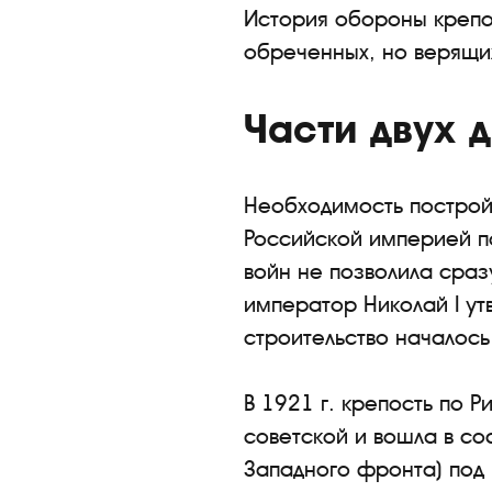
История обороны крепо
обреченных, но верящих
Части двух 
Необходимость построй
Российской империей по
войн не позволила сразу
император Николай I ут
строительство началось
В 1921 г. крепость по Р
советской и вошла в со
Западного фронта) под