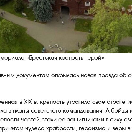
ориала «Брестская крепость-герой».
ивным документам открылась новая правда об 
енная в XIX в. крепость утратила свое стратег
ла в планы советского командования. А бойцы
епости частей стали ее защитниками в силу с
 при этом чудеса храбрости, героизма и веры в