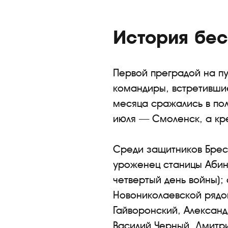
История бе
Первой преградой на пу
командиры, встретившие
месяца сражались в по
июля — Смоленск, а кр
Среди защитников Брест
уроженец станицы Абинс
четвертый день войны);
Новониколаевской рядо
Гайворонский, Александ
Василий Черный, Дмитри