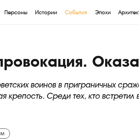
Персоны
Истории
События
Эпохи
Архитек
 провокация. Оказ
етских воинов в приграничных сраж
я крепость. Среди тех, кто встретил
ЗМ