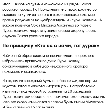
Итог — вызов на дуэль и исключение из рядов Союза
русского народа. Но Пуришкевич не унывал: количество
вызовов на дуэли за все его выходки зашкаливало, мир
правых разделился на «дубровинцев» и «пуришкевичей». А
вскоре появился Союз Михаила Архангела во главе с
Пуришкевичем, «перетянувшим на свою сторону шесть
отделов Союза русского народа».
По принципу «Кто не с нами, тот дурак»
Найденный образ системно-несистемного «народного
избранника» пришелся по душе Пуришкевичу,
обнаружившего в себе дар недюжинного оратора,
полемиста и скандалиста.
На одном из заседаний Думы он обозвал лидера партии
кадетов Павла Милюкова «мерзавцем». На требование
извиниться под угрозой устранения на 10 заседаний
Пуришкевич взял обратно «непарламентское слово», заявив,
«что это слово начинается с первой буквы имени Милюкова».
И был удален на 15 заседаний.