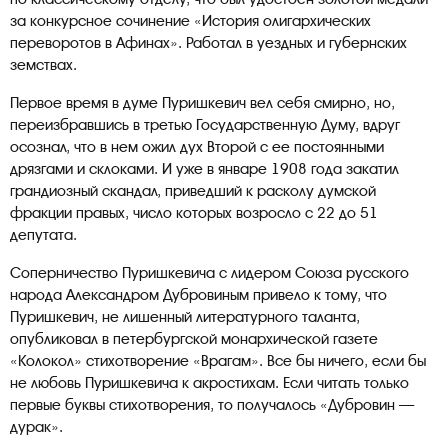
за конкурсное сочинение «История олигархических
переворотов в Афинах». Работал в уездных и губернских
земствах.
Первое время в думе Пуришкевич вел себя смирно, но,
переизбравшись в третью Государственную Думу, вдруг
осознал, что в нем ожил дух Второй с ее постоянными
дрязгами и склоками. И уже в январе 1908 года закатил
грандиозный скандал, приведший к расколу думской
фракции правых, число которых возросло с 22 до 51
депутата.
Соперничество Пуришкевича с лидером Союза русского
народа Александром Дубровиным привело к тому, что
Пуришкевич, не лишенный литературного таланта,
опубликовал в петербургской монархической газете
«Колокол» стихотворение «Врагам». Все бы ничего, если бы
не любовь Пуришкевича к акростихам. Если читать только
первые буквы стихотворения, то получалось «Дубровин —
дурак».