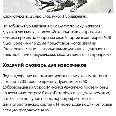
Карикатура на думца Владимира Пуришкевича.
Не забывал Пуришкевич и о коллегах по цеху, написав
двухактную пьесу в стихах «Законодатели», отрывки из
которых прочел на собрании своей партии в сентябре 1908
года. Союзники по Думе представали «спасителями
Отечества», левые — «продажными душами», центристы —
«опытнейшими фокусниками, сплотившимися в антрепризу».
Ходячий словарь для извозчиков
Под подозрение попал и набиравший силу кинематограф —
в конце 1908 года по призыву Пуришкевича 60
добровольцев из Союза Михаила Архангела провели рейд
по всем кинотеатрам Санкт-Петербурга «с целью осмотра,
нет ли в них кощунственных, порнографических и
антипатриотических картин». И что-то даже нашли, отправив
петицию градоначальнику.