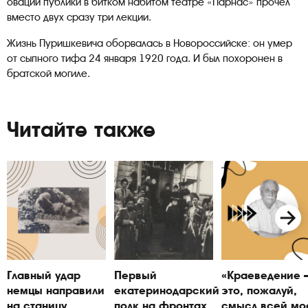
овации публики в битком набитом театре «Парнас» прочел
вместо двух сразу три лекции.
Жизнь Пуришкевича оборвалась в Новороссийске: он умер
от сыпного тифа 24 января 1920 года. И был похоронен в
братской могиле.
Читайте также
Главный удар
Первый
«Краеведение
немцы направили
екатеринодарский
это, пожалуй,
на станицу
полк на фронтах
смысл всей мо