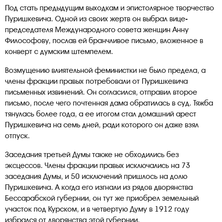
Под стать предыдущим выходкам и эпистолярное творчество
Пуришкевича. Одной из своих жертв он выбрал вице-
председателя Международного совета женщин Анну
Философову, послав ей бранчливое письмо, вложенное в
конверт с думским штемпелем.
Возмущению влиятельной феминистки не было предела, а
члены фракции правых потребовали от Пуришкевича
письменных извинений. Он согласился, отправил второе
письмо, после чего почтенная дама обратилась в суд. Тяжба
тянулась более года, а ее итогом стал домашний арест
Пуришкевича на семь дней, ради которого он даже взял
отпуск.
Заседания третьей Думы также не обходились без
эксцессов. Члены фракции правых исключались на 73
заседания Думы, и 50 исключений пришлось на долю
Пуришкевича. А когда его изгнали из рядов дворянства
Бессарабской губернии, он тут же приобрел земельный
участок под Курском, и в четвертую Думу в 1912 году
избрался от дворянства этой губернии.