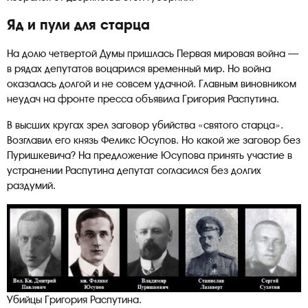
Яд и пули для старца
На долю четвертой Думы пришлась Первая мировая война —
в рядах депутатов воцарился временный мир. Но война
оказалась долгой и не совсем удачной. Главным виновником
неудач на фронте пресса объявила Григория Распутина.
В высших кругах зрел заговор убийства «святого старца».
Возглавил его князь Феликс Юсупов. Но какой же заговор без
Пуришкевича? На предложение Юсупова принять участие в
устранении Распутина депутат согласился без долгих
раздумий.
Убийцы Григория Распутина.