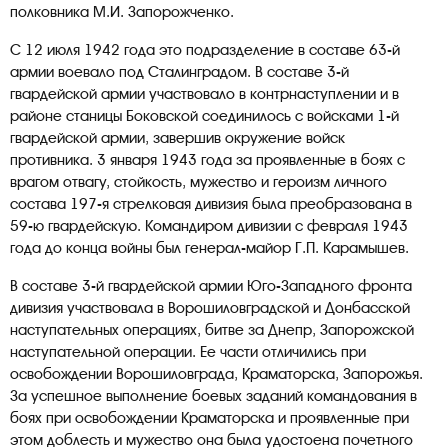
полковника М.И. Запорожченко.
С 12 июля 1942 года это подразделение в составе 63-й
армии воевало под Сталинградом. В составе 3-й
гвардейской армии участвовало в контрнаступлении и в
районе станицы Боковской соединилось с войсками 1-й
гвардейской армии, завершив окружение войск
противника. 3 января 1943 года за проявленные в боях с
врагом отвагу, стойкость, мужество и героизм личного
состава 197-я стрелковая дивизия была преобразована в
59-ю гвардейскую. Командиром дивизии с февраля 1943
года до конца войны был генерал-майор Г.П. Карамышев.
В составе 3-й гвардейской армии Юго-Западного фронта
дивизия участвовала в Ворошиловградской и Донбасской
наступательных операциях, битве за Днепр, Запорожской
наступательной операции. Ее части отличились при
освобождении Ворошиловграда, Краматорска, Запорожья.
За успешное выполнение боевых заданий командования в
боях при освобождении Краматорска и проявленные при
этом доблесть и мужество она была удостоена почетного