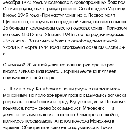
декабря 1923 года. Участвовала в кровопролитных боях под
Сталинградом, была трижды ранена. Освобождала Украину.
В июле 1943 года «При наступлении на с. Первое мая т.
Щиповскова, находясь на передовой линии, оказала помощь
26 бойцам и командирам своего подразделения». Приказом
по полку №012-н от 25 июня 1943 г. ее наградили медалью
«За отвагу». За отличия в боях по освобождению южной
Украины в марте 1944 года награждена орденом Славы 3-й
ст.
О молодой 20-летней девушке-санинструкторе не раз
писала дивизионная газета. Старший лейтенант Авдеев
опубликовал о ней очерк:
«…Шли в атаку. Катя бежала почти рядом с автоматчиком
Монахиным. По полю все время грозно вздымались всплески
разрывов, а они бежали вперед. Вдруг боец упал. Попытался
подняться, потом снова бессильно лег. Мгновение — и
девушка очутилась возле раненого. Осмотрев спокойно,
принялась перевязывать. А потом понесла Монахина в
укрытие. Обветренное лицо ее разрумянилось. Глухо