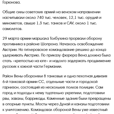
Горюнова.
Общие силы советских армий на венском направлении
насчитывали около 740 тыс. человек, 12,1 тыс. орудий и
минометов, свыше 1,3 тыс. танков и САУ, около 1 тыс.
самолетов.
29 марта армии маршала Толбухина прорвали оборону
противника в районе Шопрона. Началось освобождение
Австрии. Но гитлеровское командование решило до конца
удерживать Австрию. По приказу фюрера Вена должна была
стать «крепостью на юге» и надолго задержать продвижение
русских к южной части Германии.
Район Вены обороняли 8 танковых и одна пехотная дивизия
6-й танковой армии СС, отдельные части и городской
гарнизон, состоящий из нескольких полков полиции. Сам
город и подходы к нему тщательно укрепили, подготовили
рвы, завалы, баррикады. Каменные здания были превращены
в опорные пункты. Мосты через Дунай и каналы подготовили
к уничтожению. Командовал обороной Вены уже известный