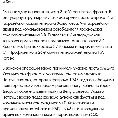
и Брно.
Главный удар наносили войска 3-го Украинского фронта. В
его ударную группировку входили армии правого крыла: 4-я
гвардейская армия генерала Захватаева, 9-я гвардейская
армия под командованием освободителя Краснодара
генерал-полковника В.В. Глаголева и 6-я гвардейская
танковая армия генерал-полковника танковых войск А.Г.
Кравченко. При поддержке 27-й армии генерал-полковника
С.Г. Трофименко и 26-й армии генерал-лейтенанта Н.А.
Гагена.
В Венской операции также принимали участие часть сил 2-го
Украинского фронта. 46-я армия генерал-лейтенанта
Петрушевского, которая в феврале 1943 года освобождала
наш город, получила задачу развить наступление на город
Дьёр, а после его взятия идти на Вену с севера. Армию
Петрушевского поддерживала Дунайская флотилия под
командованием контр-адмирала Г. Холостякова и
сражавшаяся на Кубани в 1942-1943 гг. 5-я воздушная
армия под командованием генерал-полковника С.К.