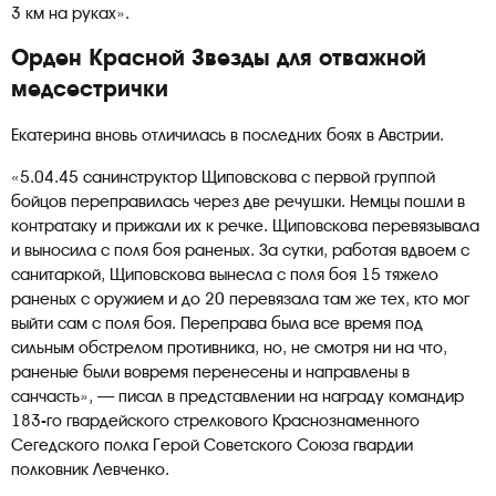
3 км на руках».
Орден Красной Звезды для отважной
медсестрички
Екатерина вновь отличилась в последних боях в Австрии.
«5.04.45 санинструктор Щиповскова с первой группой
бойцов переправилась через две речушки. Немцы пошли в
контратаку и прижали их к речке. Щиповскова перевязывала
и выносила с поля боя раненых. За сутки, работая вдвоем с
санитаркой, Щиповскова вынесла с поля боя 15 тяжело
раненых с оружием и до 20 перевязала там же тех, кто мог
выйти сам с поля боя. Переправа была все время под
сильным обстрелом противника, но, не смотря ни на что,
раненые были вовремя перенесены и направлены в
санчасть», — писал в представлении на награду командир
183-го гвардейского стрелкового Краснознаменного
Сегедского полка Герой Советского Союза гвардии
полковник Левченко.