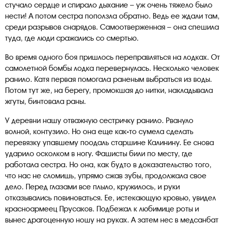
стучало сердце и спирало дыхание – уж очень тяжело было
нести! А потом сестра поползла обратно. Ведь ее ждали там,
среди разрывов снарядов. Самоотверженная – она спешила
туда, где люди сражались со смертью.
Во время одного боя пришлось переправляться на лодках. От
самолетной бомбы лодка перевернулась. Несколько человек
ранило. Катя первая помогала раненым выбраться из воды.
Потом тут же, на берегу, промокшая до нитки, накладывала
жгуты, бинтовала раны.
У деревни нашу отважную сестричку ранило. Рвануло
волной, контузило. Но она еще как-то сумела сделать
перевязку упавшему поодаль старшине Калинину. Ее снова
ударило осколком в ногу. Фашисты били по месту, где
работала сестра. Но она, как будто в доказательство того,
что нас не сломишь, упрямо сжав зубы, продолжала свое
дело. Перед глазами все плыло, кружилось, и руки
отказывались повиноваться. Ее, истекающую кровью, увидел
красноармеец Прусаков. Подбежал к любимице роты и
вынес драгоценную ношу на руках. А затем нес в медсанбат