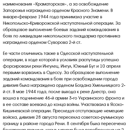
наименования «Краматорская», а за освобождение
Запорожья награждена орденом Красного Знамени. В
январе-феврале 1944 года принимала участие в
Никопольско-Криворожской наступательной операции. За
образцовое выполнение боевых заданий командования в
боях по ликвидации никопольского плацдарма противника
награждена орденом Суворова 2-й ст.
Ее части отличились также в Одесской наступательной
операции, в ходе которой в условиях распутицы успешно
форсировали реки Ингулец, Ингул, Южный Буг и 10 апреля
первыми ворвались в Одессу. За образцовое выполнение
заданий командования в боях при освобождении города
дивизия была награждена орденом Богдана Хмельницкого 2-
й ст. В мае 1944 года, после выхода к реке Днестр, она
вошла в подчинение 46-й армии 3-го Украинского фронта и
в ее составе воевала до конца войны. Участвовала в Ясско-
Кишиневской операции. Преследуя отступающие немецкие
войска, дивизия 28 августа пересекла советско-румынскую
границу в районе города Рени. 8 сентября была пересечена
болгарская граница, когда дивизия была переброшена на 2-