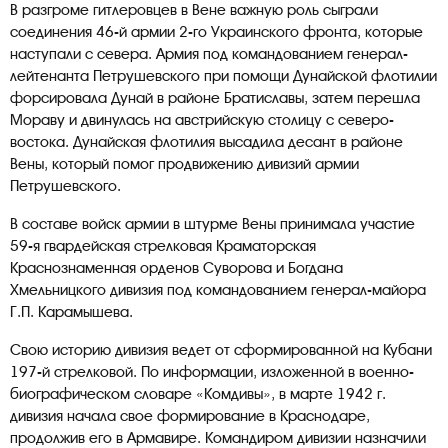
В разгроме гитлеровцев в Вене важную роль сыграли
соединения 46-й армии 2-го Украинского фронта, которые
наступали с севера. Армия под командованием генерал-
лейтенанта Петрушевского при помощи Дунайской флотилии
форсировала Дунай в районе Братиславы, затем перешла
Мораву и двинулась на австрийскую столицу с северо-
востока. Дунайская флотилия высадила десант в районе
Вены, который помог продвижению дивизий армии
Петрушевского.
В составе войск армии в штурме Вены принимала участие
59-я гвардейская стрелковая Краматорская
Краснознаменная орденов Суворова и Богдана
Хмельницкого дивизия под командованием генерал-майора
Г.П. Карамышева.
Свою историю дивизия ведет от сформированной на Кубани
197-й стрелковой. По информации, изложенной в военно-
биографическом словаре «Комдивы», в марте 1942 г.
дивизия начала свое формирование в Краснодаре,
продолжив его в Армавире. Командиром дивизии назначили