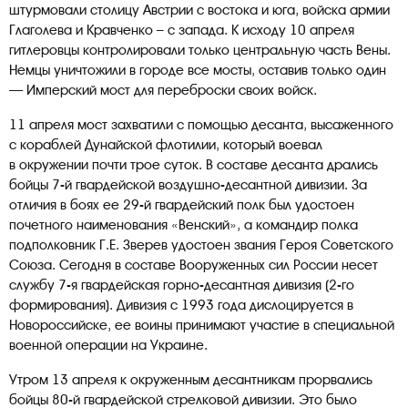
штурмовали столицу Австрии с востока и юга, войска армии
Глаголева и Кравченко – с запада. К исходу 10 апреля
гитлеровцы контролировали только центральную часть Вены.
Немцы уничтожили в городе все мосты, оставив только один
— Имперский мост для переброски своих войск.
11 апреля мост захватили с помощью десанта, высаженного
с кораблей Дунайской флотилии, который воевал
в окружении почти трое суток. В составе десанта дрались
бойцы 7-й гвардейской воздушно-десантной дивизии. За
отличия в боях ее 29-й гвардейский полк был удостоен
почетного наименования «Венский», а командир полка
подполковник Г.Е. Зверев удостоен звания Героя Советского
Союза. Сегодня в составе Вооруженных сил России несет
службу 7-я гвардейская горно-десантная дивизия (2-го
формирования). Дивизия с 1993 года дислоцируется в
Новороссийске, ее воины принимают участие в специальной
военной операции на Украине.
Утром 13 апреля к окруженным десантникам прорвались
бойцы 80-й гвардейской стрелковой дивизии. Это было