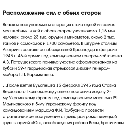
Расположение сил с обеих сторон
Венская наступательная операция стала одной из самых
масштабных: в ней с обеих сторон участвовало 1,15 млн
человек, около 23 тыс. орудий и минометов, около 2 тыс.
танков и самоходок и 1700 самолетов. В штурме столицы
Австрии в составе освобождавшей Краснодар в феврале
1943 г. 46-й армии под командованием генерал-лейтенанта
А.В. Петрушевского приняла участие сформированная на
Кубани 59-я гвардейская стрелковая дивизия генерал-
майора Г.П. Карамышева.
…После взятия Будапешта 13 февраля 1945 года Ставка
Верховного Главнокомандующего поставила задачу 2-
му Украинскому фронту под командованием маршала Р.Я.
Малиновского и 3-му Украинскому фронту под
командованием маршала Ф.И. Толбухина провести
стратегическое наступление с целью разгрома немецкой
группы армий «Юг», освобождения района Вены, Братиславы