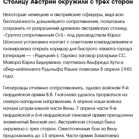
Столицу Австрии окружили с трех сторон
Некоторые немецкие и австрийские офицеры, видя всю
бесполезность дальнейшего сопротивления, попытались
сохранить от разрушений древнюю австрийскую столицу.
«Группа сопротивления O-5» под руководством Карла
Шоколла установила контакт с советским командованием и
планировала открыть коридор для быстрого захвата города
(операция — «Радецкий»). Однако заговор раскрыли СС.
Майора Карла Бидермана, гауптмана Альфреда Хута и
обер-лейтенанта Рудольфа Рашке повесили 8 апреля 1945
года.
Гитлеровцы отчаянно сопротивлялись, однако войскам 9-й
гвардейской армии В.В. Глаголева удалось прорваться на
северо-западном направлении. 6 апреля наши войска
начали штурм южной части Вены. 7 апреля части 9-й
гвардейской и 6-й гвардейской танковой армии преодолели
знаменитый Венский лес. Австрийская столица была
окружена с трех сторон. Ожесточенные бои за Вену
продолжались до 13 апреля. Части армии Захватаева