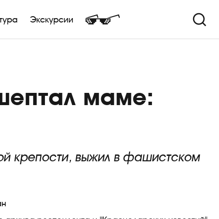
тура
Экскурсии
ошептал маме:
ой крепости, выжил в фашистском
ан