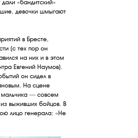
у дали «бандитский»
ихшие, девочки шмыгают
риятий в Бресте,
ти (с тех пор он
вился на них и в этом
нтра Евгений Наумов).
обытий он сидел в
ановым. На сцене
т мальчика — совсем
из выживших бойцов. В
бою лицо генерала: «Не