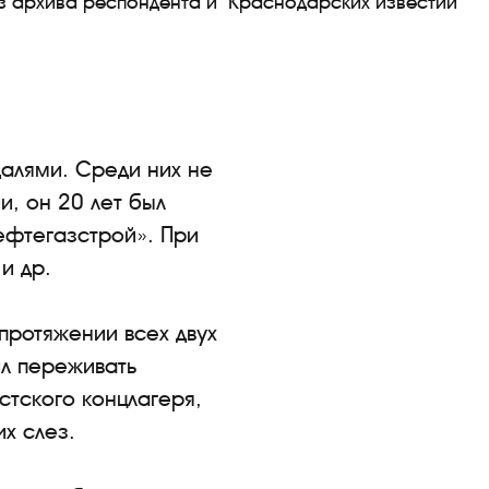
з архива респондента и "Краснодарских известий"
алями. Среди них не
и, он 20 лет был
ефтегазстрой». При
и др.
 протяжении всех двух
ил переживать
стского концлагеря,
х слез.