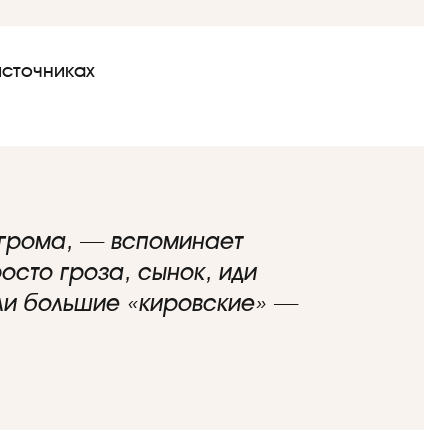
источниках
 грома, — вспоминает
осто гроза, сынок, иди
ыли большие «кировские» —