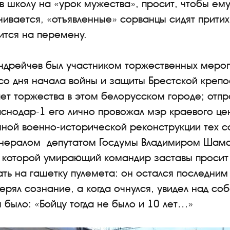
т в школу на «урок мужества», просит, чтобы ем
нчивается, «отъявленные» сорванцы сидят прит
ится на перемену.
ндрейчев был участником торжественных мероп
о дня начала войны и защиты Брестской крепос
ет торжества в этом белорусском городе; отпра
раснодар-1 его лично провожал мэр краевого це
ной военно-исторической реконструкции тех с
енералом депутатом Госдумы Владимиром Шам
в которой умирающий командир заставы проси
ь на гашетку пулемета: он остался последним 
ерял сознание, а когда очнулся, увидел над со
 было: «Бойцу тогда не было и 10 лет…»