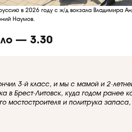
руссию в 2026 году с ж/д вокзала Владимира А
ений Наумов.
ло — 3.30
ончил 3-й класс, и мы с мамой и 2-летн
а в Брест-Литовск, куда годом ранее к
го мостостроителя и политрука запаса