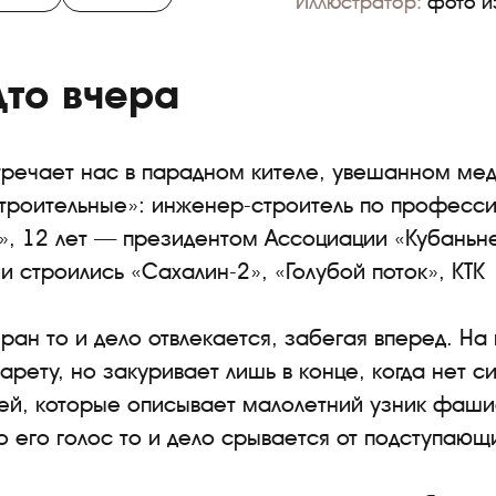
Иллюстратор:
фото и
дто вчера
тречает нас в парадном кителе, увешанном мед
строительные»: инженер-строитель по професси
», 12 лет — президентом Ассоциации «Кубаньн
и строились «Сахалин-2», «Голубой поток», КТК 
ран то и дело отвлекается, забегая вперед. На
гарету, но закуривает лишь в конце, когда нет с
ей, которые описывает малолетний узник фаши
о его голос то и дело срывается от подступающи