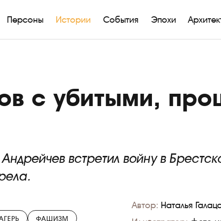
Персоны
Истории
События
Эпохи
Архитек
ров с убитыми, пр
Андрейчев встретил войну в Брестск
рела.
Автор:
Наталья Галац
АГЕРЬ
ФАШИЗМ