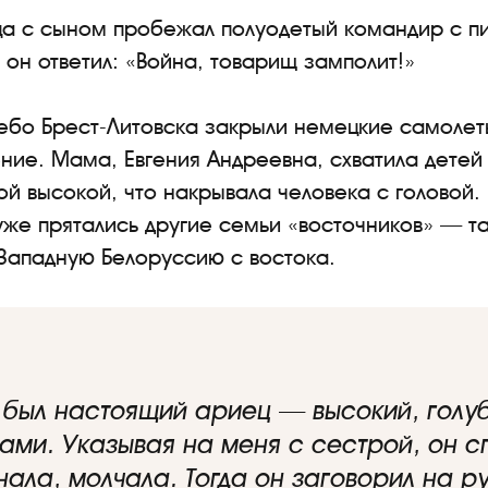
ца с сыном пробежал полуодетый командир с пи
 он ответил: «Война, товарищ замполит!»
ебо Брест-Литовска закрыли немецкие самолет
ние. Мама, Евгения Андреевна, схватила детей
ой высокой, что накрывала человека с головой. 
же прятались другие семьи «восточников» — та
Западную Белоруссию с востока.
был настоящий ариец — высокий, голуб
ми. Указывая на меня с сестрой, он сп
нала, молчала. Тогда он заговорил на 