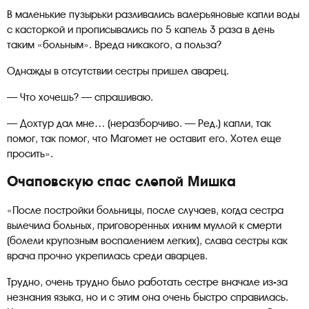
В маленькие пузырьки разливались валерьяновые капли воды
с касторкой и прописывались по 5 капель 3 раза в день
таким «больным». Вреда никакого, а польза?
Однажды в отсутствии сестры пришел аварец.
— Что хочешь? — спрашиваю.
— Дохтур дал мне… (неразборчиво. — Ред.) капли, так
помог, так помог, что Магомет не оставит его. Хотел еще
просить».
Очаповскую спас слепой Мишка
«После постройки больницы, после случаев, когда сестра
вылечила больных, приговоренных ихним муллой к смерти
(болели крупозным воспалением легких), слава сестры как
врача прочно укрепилась среди аварцев.
Трудно, очень трудно было работать сестре вначале из-за
незнания языка, но и с этим она очень быстро справилась.