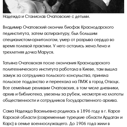
Надежда и Станислав Очаповские с детьми.
Владимир Очаповский окончил биофак Краснодарского
пединститута, затем аспирантуру, был большим
специалистом-орнитологом, умер от разрыва сердца во
время полевой практики. У него остались жена Лена и
трехлетняя дочка Маруся.
Татьяна Очаповская после окончания Краснодарского
политехнического института работала в Киеве, там вышла
замуж за сотрудника польского консульства, приняла
польское подданство и переехала на ПМЖ в город Отвоцк.
Bсe семейные реликвии Очаповских, в том числе дневники,
архив и библиотека, увезены за рубеж, несмотря на хлопоты
общественности и сотрудников Государственного архива.
Сама Надежда Васильевна родилась в 1896 году в г. Карсе
Карской области (современные турецкие области Ардаган и
Карс) в семье военнослужащего. До 1906 года жили в