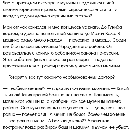
Часто приходили к сестре и мужчины поделиться с ней
своими горестями и радостями, спросить совета и т.п. и
всегда уходили удовлетворенными беседой.
Мой отпуск кончался, и мне пришлось уезжать. До Гуниба —
верхом, а дальше на попутной машине до Махач-Кала. В
машине ехало много народу — и русские, и аварцы. Среди
них был начальник милиции Чародинского района. Он
разговаривал с каким-то работником района по-русски.
Этот работник (как я поняла из разговора — недавно
приехавший в этот район) спросил у начальника милиции:
— Говорят у вас тут какой-то необыкновенный доктор?
— Необыкновенный? — спросил начальник милиции. — Какой
ты ишак! Таких врачей больше нет на свете! Панымаешь,
маленькая женщина, а храбрый, как все мужчины нашего
района! Она куда хочешь и когда хочешь — день, ночь, все
равно — поедет один. А лечит! Не бойся, болей чем хочешь
— все равно вылечит. А больница какой? А баня как
построил? Когда разбирал башни Шамиля, я думал, ее убьют.