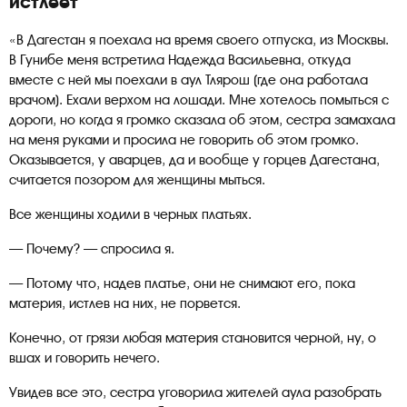
истлеет
«В Дагестан я поехала на время своего отпуска, из Москвы.
В Гунибе меня встретила Надежда Васильевна, откуда
вместе с ней мы поехали в аул Тлярош (где она работала
врачом). Ехали верхом на лошади. Мне хотелось помыться с
дороги, но когда я громко сказала об этом, сестра замахала
на меня руками и просила не говорить об этом громко.
Оказывается, у аварцев, да и вообще у горцев Дагестана,
считается позором для женщины мыться.
Все женщины ходили в черных платьях.
— Почему? — спросила я.
— Потому что, надев платье, они не снимают его, пока
материя, истлев на них, не порвется.
Конечно, от грязи любая материя становится черной, ну, о
вшах и говорить нечего.
Увидев все это, сестра уговорила жителей аула разобрать