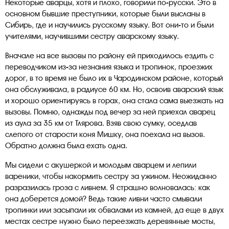
Некоторые аварцы, хотя и плохо, говорили по-русски. Это в
основном бывшие преступники, которые были высланы в
Сибирь, где и научились русскому языку. Вот они-то и были
учителями, научившими сестру аварскому языку.
Вначале на все вызовы по району ей приходилось ездить с
переводчиком из-за незнания языка и тропинок, проезжих
дорог, в то время не было их в Чародинском районе, который
она обслуживала, в радиусе 60 км. Но, освоив аварский язык
и хорошо ориентируясь в горах, она стала сама выезжать на
вызовы. Помню, однажды под вечер за ней приехал аварец
из аула за 35 км от Тлярова. Взяв свою сумку, оседлав
слепого от старости коня Мишку, она поехала на вызов.
Обратно должна была ехать одна.
Мы сидели с акушеркой и молодым аварцем и лепили
вареники, чтобы накормить сестру за ужином. Неожиданно
разразилась гроза с ливнем. Я страшно волновалась: как
она доберется домой? Ведь такие ливни часто смывали
тропинки или засыпали их обвалами из камней, да еще в двух
местах сестре нужно было переезжать деревянные мосты,