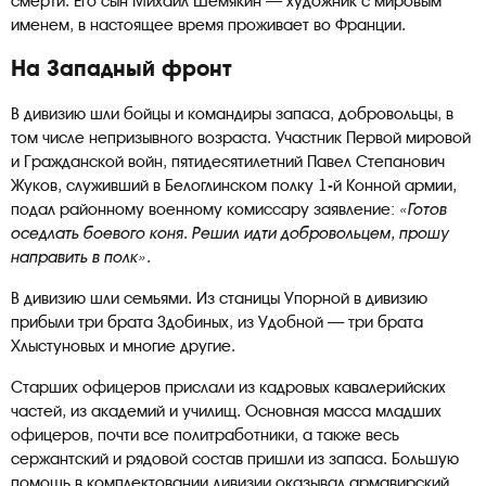
смерти. Его сын Михаил Шемякин — художник с мировым
именем, в настоящее время проживает во Франции.
На Западный фронт
В дивизию шли бойцы и командиры запаса, добровольцы, в
том числе непризывного возраста. Участник Первой мировой
и Гражданской войн, пятидесятилетний Павел Степанович
Жуков, служивший в Белоглинском полку 1-й Конной армии,
подал районному военному комиссару заявление:
«Готов
оседлать боевого коня. Решил идти добровольцем, прошу
направить в полк».
В дивизию шли семьями. Из станицы Упорной в дивизию
прибыли три брата Здобиных, из Удобной — три брата
Хлыстуновых и многие другие.
Старших офицеров прислали из кадровых кавалерийских
частей, из академий и училищ. Основная масса младших
офицеров, почти все политработники, а также весь
сержантский и рядовой состав пришли из запаса. Большую
помощь в комплектовании дивизии оказывал армавирский