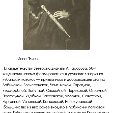
Исса Плиев.
По свидетельству ветерана дивизии А. Тарасова, 50-я
кавдивизия начала формироваться в урупских лагерях из
кубанских казаков — призывников и добровольцев станиц
Лабинской, Вознесенской, Чамлыкской, Отрадной,
Бесскорбной, Попутной, Спокойной, Передовой, Отважной,
Преградной, Удобной, Зассовской, Упорной, Советской,
Курганной, Успенской, Кавказской, Новокубанской
(большинство из них ранее входило в Лабинский полковой
округ Кубанского казачьего войска), а также из Краснодара,