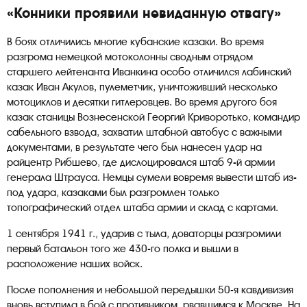
«Конники проявили невиданную отвагу»
В боях отличились многие кубанские казаки. Во время
разгрома немецкой мотоколонны сводным отрядом
старшего лейтенанта Иванкина особо отличился лабинский
казак Иван Акулов, пулеметчик, уничтоживший несколько
мотоциклов и десятки гитлеровцев. Во время другого боя
казак станицы Вознесенской Георгий Криворотько, командир
сабельного взвода, захватил штабной автобус с важными
документами, в результате чего был нанесен удар на
райцентр Рибшево, где дислоцировался штаб 9-й армии
генерала Штрауса. Немцы сумели вовремя вывести штаб из-
под удара, казаками был разгромлен только
топографический отдел штаба армии и склад с картами.
1 сентября 1941 г., ударив с тыла, доваторцы разгромили
первый батальон того же 430-го полка и вышли в
расположение наших войск.
После пополнения и небольшой передышки 50-я кавдивизия
вновь вступила в бой с противником, рвавшимся к Москве. На