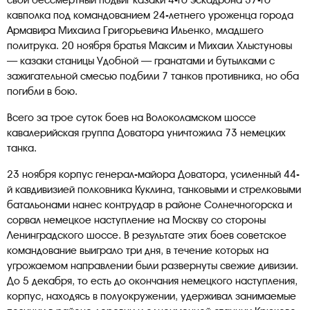
свой бессмертный подвиг казаки 4-го эскадрона 37-го
кавполка под командованием 24-летнего уроженца города
Армавира Михаила Григорьевича Ильенко, младшего
политрука. 20 ноября братья Максим и Михаил Хлыстуновы
— казаки станицы Удобной — гранатами и бутылками с
зажигательной смесью подбили 7 танков противника, но оба
погибли в бою.
Всего за трое суток боев на Волоколамском шоссе
кавалерийская группа Доватора уничтожила 73 немецких
танка.
23 ноября корпус генерал-майора Доватора, усиленный 44-
й кавдивизией полковника Куклина, танковыми и стрелковыми
батальонами нанес контрудар в районе Солнечногорска и
сорвал немецкое наступление на Москву со стороны
Ленинградского шоссе. В результате этих боев советское
командование выиграло три дня, в течение которых на
угрожаемом направлении были развернуты свежие дивизии.
До 5 декабря, то есть до окончания немецкого наступления,
корпус, находясь в полуокружении, удерживал занимаемые