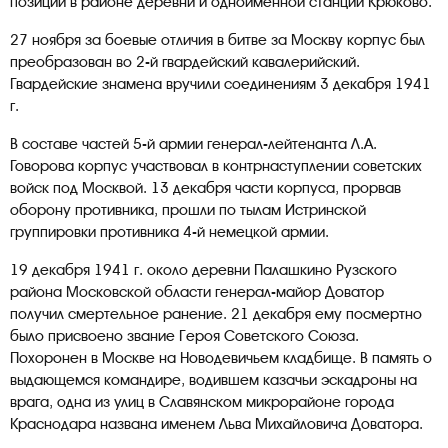
позиции в районе деревни и одноименной станции Крюково.
27 ноября за боевые отличия в битве за Москву корпус был
преобразован во 2-й гвардейский кавалерийский.
Гвардейские знамена вручили соединениям 3 декабря 1941
г.
В составе частей 5-й армии генерал-лейтенанта Л.А.
Говорова корпус участвовал в контрнаступлении советских
войск под Москвой. 13 декабря части корпуса, прорвав
оборону противника, прошли по тылам Истринской
группировки противника 4-й немецкой армии.
19 декабря 1941 г. около деревни Палашкино Рузского
района Московской области генерал-майор Доватор
получил смертельное ранение. 21 декабря ему посмертно
было присвоено звание Героя Советского Союза.
Похоронен в Москве на Новодевичьем кладбище. В память о
выдающемся командире, водившем казачьи эскадроны на
врага, одна из улиц в Славянском микрорайоне города
Краснодара названа именем Льва Михайловича Доватора.