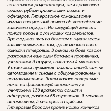
захватывали радиостанции, жгли вражеские
склады, рубили фашистских солдат и
офицеров. Гитлеровское командование
издало специальный приказ об «истреблении
казачьего отряда». На следующий день этот
приказ попал в руки наших кавалеристов.
Прокладывая путь по болотам и глухим лесам,
казаки появлялись там, где их меньше всего
ожидали гитлеровцы. В одном из боев казаки
разгромили еще один батальон противника,
уничтожили 3 орудия, захватили 4 миномета,
9 станковых пулеметов, радиостанцию, сожгли
автомашины и склады с обмундированием и
продовольствием. Затем казаки совершили
налет на фашистскую автоколонну и
уничтожили 138 вражеских солдат и
офицеров, разбили 58 грузовиков, 3 легковых
автомашины, 3 цистерны с горючим.
Гитлеровцы бросали против наших конников