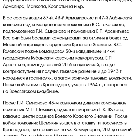
Армавира, Майкопа, Кропоткина и др.
В ее состав вошли 37-й, 43-й Армавирские и 47-й Лабинский
кавполки под командованием полковника В.С. Головского,
подполковника Г.И. Смирнова и полковника Е.П. Арсентьева.
Все они были боевыми командирами, за отличия в боях под
Москвой награждены орденами Красного Знамени. В.С.
Головский позже командовал 30-й кавдивизией и 4-м
гвардейским Кубанским казачьим кавкорпусом. Е.П.
Арсентьев, командовавший 20-й кавдивизией, в ходе
контрнаступления получил тяжелое ранение и до 1943 г.
находился в госпиталях, а затем занимал тыловые должности.
После войны жил в Краснодаре, умер в 1964 г., похоронен
на Всесвятском кладбище.
После Г.И. Смирнова 43-м кавполком дивизии командовал
полковник М.П. Шемякин, адъютант маршала Г.К. Жукова,
кавалер шести орденов Боевого Красного Знамени. После
войны полковник Шемякин вышел в отставку и поселился в
Краснодаре, где проживал на ул. Коммунаров, 203 до самой