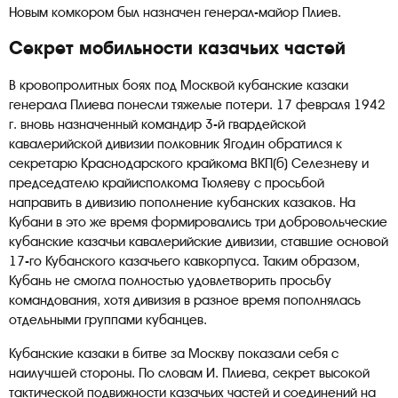
Новым комкором был назначен генерал-майор Плиев.
Секрет мобильности казачьих частей
В кровопролитных боях под Москвой кубанские казаки
генерала Плиева понесли тяжелые потери. 17 февраля 1942
г. вновь назначенный командир 3-й гвардейской
кавалерийской дивизии полковник Ягодин обратился к
секретарю Краснодарского крайкома ВКП(б) Селезневу и
председателю крайисполкома Тюляеву с просьбой
направить в дивизию пополнение кубанских казаков. На
Кубани в это же время формировались три добровольческие
кубанские казачьи кавалерийские дивизии, ставшие основой
17-го Кубанского казачьего кавкорпуса. Таким образом,
Кубань не смогла полностью удовлетворить просьбу
командования, хотя дивизия в разное время пополнялась
отдельными группами кубанцев.
Кубанские казаки в битве за Москву показали себя с
наилучшей стороны. По словам И. Плиева, секрет высокой
тактической подвижности казачьих частей и соединений на