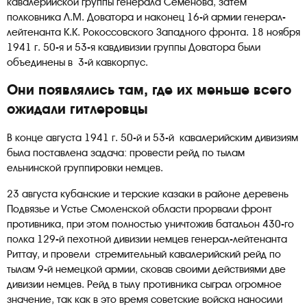
кавалерийской группы генерала Семенова, затем
полковника Л.М. Доватора и наконец 16-й армии генерал-
лейтенанта К.К. Рокоссовского Западного фронта. 18 ноября
1941 г. 50-я и 53-я кавдивизии группы Доватора были
объединены в 3-й кавкорпус.
Они появлялись там, где их меньше всего
ожидали гитлеровцы
В конце августа 1941 г. 50-й и 53-й кавалерийским дивизиям
была поставлена задача: провести рейд по тылам
ельнинской группировки немцев.
23 августа кубанские и терские казаки в районе деревень
Подвязье и Устье Смоленской области прорвали фронт
противника, при этом полностью уничтожив батальон 430-го
полка 129-й пехотной дивизии немцев генерал-лейтенанта
Риттау, и провели стремительный кавалерийский рейд по
тылам 9-й немецкой армии, сковав своими действиями две
дивизии немцев. Рейд в тылу противника сыграл огромное
значение, так как в это время советские войска наносили