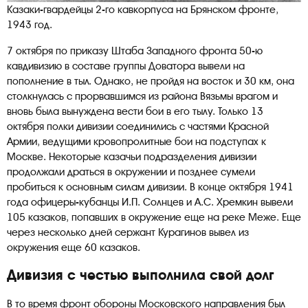
Казаки-гвардейцы 2-го кавкорпуса на Брянском фронте,
1943 год.
7 октября по приказу Штаба Западного фронта 50-ю
кавдивизию в составе группы Доватора вывели на
пополнение в тыл. Однако, не пройдя на восток и 30 км, она
столкнулась с прорвавшимся из района Вязьмы врагом и
вновь была вынуждена вести бои в его тылу. Только 13
октября полки дивизии соединились с частями Красной
Армии, ведущими кровопролитные бои на подступах к
Москве. Некоторые казачьи подразделения дивизии
продолжали драться в окружении и позднее сумели
пробиться к основным силам дивизии. В конце октября 1941
года офицеры-кубанцы И.П. Солнцев и А.С. Хремкин вывели
105 казаков, попавших в окружение еще на реке Меже. Еще
через несколько дней сержант Курагинов вывел из
окружения еще 60 казаков.
Дивизия с честью выполнила свой долг
В то время фронт обороны Московского направления был