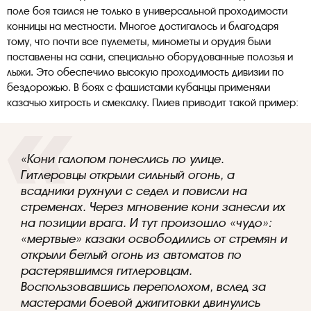
поле боя таился не только в универсальной проходимости
конницы на местности. Многое достигалось и благодаря
тому, что почти все пулеметы, минометы и орудия были
поставлены на сани, специально оборудованные полозья и
лыжи. Это обеспечило высокую проходимость дивизии по
бездорожью. В боях с фашистами кубанцы применяли
казачью хитрость и смекалку. Плиев приводит такой пример:
«Кони галопом понеслись по улице.
Гитлеровцы открыли сильный огонь, а
всадники рухнули с седел и повисли на
стременах. Через мгновение кони занесли их
на позиции врага. И тут произошло «чудо»:
«мертвые» казаки освободились от стремян и
открыли беглый огонь из автоматов по
растерявшимся гитлеровцам.
Воспользовавшись переполохом, вслед за
мастерами боевой джигитовки двинулись