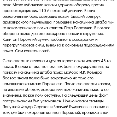
реке Меже кубанские казаки держали оборону против
превосходящих сил 110-й пехотной дивизии. В этих
ожесточенных боях совершил подвиг бывший военрук
армавирского педучилища, помощник начальника штаба 43-
го кавалерийского полка капитан Петр Порожний. В полосе
обороны полка два его эскадрона попали в окружение.
Капитан Порожний сумел пробиться к эскадронам и,
перегруппировав силы, вывел их к основным подразделениям
полка. Сам капитан погиб.
С его смертью связана и другая героическая история 43-го
полка. В связи с тем, что полк вел бои в полуокружении, по
приказу начальника штаба полка майора И.К. Котляра
боевое знамя полка было закреплено на теле его
помощника капитана Порожнего. После его смерти казаки,
не знавшие об этом, захоронили тело капитана вместе со
знаменем, позже полк отступил. На следующий день факт
потери знамени был установлен. Ночью казаки станицы
Попутной Федор Сериков и Василий Булавинов, знавшие о
том, где был похоронен капитан Порожний, проникли в тыл