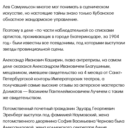
Лев Самуильсон многое мог понимать в сценическом
искусстве, но настоящие тайны знало только Кубанское
областное жандармское управление.
Поэтому в деле «по части наблюдательной со списками
артистов, проживающих в городе Екатеринодаре, за 1904
год» были известны все псевдонимы, под которыми выступали
звезды провинциальной сцены.
Александр Иванович Каширин, глава антрепризы, на самом
деле оказался Александром Ивановичем Благушиным,
мещанином, имевшем свидетельство на 4 месяца от Санкт-
Петербургской конторы Императорских театров, а
получавший самые высокие отзывы за актерское мастерство
Долматов — Василием Пантелеймоновичем Лучичем с таким
же свидетельством.
Потомственный почетный гражданин Эдуард Георгиевич
Эренберг выступал под фамилией Наумовский, жена
потомственного дворянина София Васильевна Чернова была
Александровой, жена коллежского секретаря Лидия