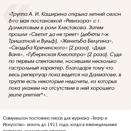
«Труппа А. И. Каширина открыла летний сезон
6-го мая постановкой «Ревизора» с г.
Далматовым в роли Хлестакова. Затем
прошли «Светит да не греет» (дебюты г-ж
Тришатной и Вульф). «Женитьба Белугина»,
«Свадьба Кречинского» (2 раза), «Дядя
Ваня», «Губернская Клеопатра» (2 раза). Судя
по первым спектаклям, носившим несколько
гастрольный характер, благодаря тому что
весь репертуар пока ведется на Далматове, в
труппе есть некоторые недочеты, из которых
пока укажем на отсутствие в ней хорошего
je
u
ne
premier
*».
Самуильсон постоянно писал для журнала «Театр и
Искусство» вплоть до 1911 года, когда в еженедельнике