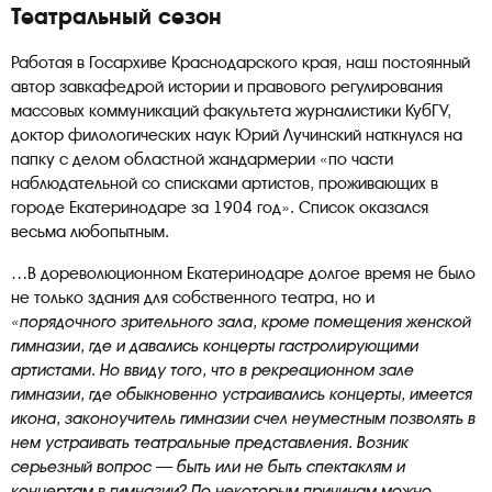
Театральный сезон
Работая в Госархиве Краснодарского края, наш постоянный
автор завкафедрой истории и правового регулирования
массовых коммуникаций факультета журналистики КубГУ,
доктор филологических наук Юрий Лучинский наткнулся на
папку с делом областной жандармерии «по части
наблюдательной со списками артистов, проживающих в
городе Екатеринодаре за 1904 год». Список оказался
весьма любопытным.
…В дореволюционном Екатеринодаре долгое время не было
не только здания для собственного театра, но и
«порядочного зрительного зала, кроме помещения женской
гимназии, где и давались концерты гастролирующими
артистами. Но ввиду того, что в рекреационном зале
гимназии, где обыкновенно устраивались концерты, имеется
икона, законоучитель гимназии счел неуместным позволять в
нем устраивать театральные представления. Возник
серьезный вопрос — быть или не быть спектаклям и
концертам в гимназии? По некоторым причинам можно