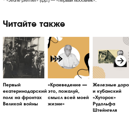
* «Jeune premier» (фр.) — «первый любовник».
Читайте также
Первый
«Краеведение —
Железные доро
екатеринодарский
это, пожалуй,
и кубанский
полк на фронтах
смысл всей моей
«Хуторок»
Великой войны
жизни»
Рудольфа
Штейнгеля