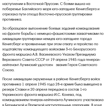
наступлении в Восточной Пруссии. С боями вышла на
побережье Балтийского моря юго-западнее Кенигсберга и
отрезала пути отхода Восточно-прусской группировки
противника.
За образцовое выполнение боевых заданий командования
на фронте борьбы с немецко-фашистскими захватчиками по
ликвидации группировки немцев юго-западнее города
Кенигсберг и проявленные при этом отвагу и геройство по
ходатайству командующего войсками 3-го Белорусского
фронта маршала А.В. Василевского Указом Президиума
Верховного Совета СССР от 19 апреля 1945 года генерал-
лейтенант Лучинский удостоен звания Героя Советского
Союза.
После ликвидации окруженных в районе Кенигсберга войск
противника 1 апреля 1945 года 28-я армия была выведена в
резерв Ставки и 20 апреля передана в состав 1-го
Украинского фронта маршала И.С. Конева, под
командованием генерал-лейтенанта Лучинского участвовала
в Берлинской и Пражской наступательных операциях. В ходе