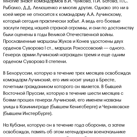
Многие знают командармов В.И. Чуйкова, П.И. Батова, П.С.
Рыбалко, Д.Д. Лелюшенко и многих других. Однако это ни в
коей мере не относится к командарму А.А. Лучинскому,
который сегодня практически забыт. А ведь его боевые
заслуги перед нашей страной огромны, и они по достоинству
были оценены в годы Великой Отечественной войны.
Прославленные маршалы Жуков и Конев удостоены двух
орденов Суворова I ст., маршал Рокоссовский — одного.
Генерал армии Лучинский награжден тремя и еще одним
орденом Суворова II степени.
В Белоруссии, которую в течение трех месяцев освобождал
командарм Лучинский, его имя носит улица в Бресте,
почетным гражданином которого он является. В бывшей
Восточной Пруссии, которую в течение шести месяцев с
боями прошел генерал Лучинский, его именем названы
улицы в Калининграде (бывшем Кенигсберге) и Черняховске
(бывшем Инстербурге).
На Кубани, которую он в течение года оборонял, а затем
освобождал, память об этом легендарном военачальнике