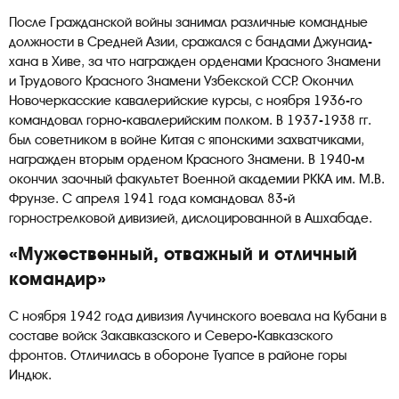
После Гражданской войны занимал различные командные
должности в Средней Азии, сражался с бандами Джунаид-
хана в Хиве, за что награжден орденами Красного Знамени
и Трудового Красного Знамени Узбекской ССР. Окончил
Новочеркасские кавалерийские курсы, с ноября 1936-го
командовал горно-кавалерийским полком. В 1937-1938 гг.
был советником в войне Китая с японскими захватчиками,
награжден вторым орденом Красного Знамени. В 1940-м
окончил заочный факультет Военной академии РККА им. М.В.
Фрунзе. С апреля 1941 года командовал 83-й
горнострелковой дивизией, дислоцированной в Ашхабаде.
«Мужественный, отважный и отличный
командир»
С ноября 1942 года дивизия Лучинского воевала на Кубани в
составе войск Закавказского и Северо-Кавказского
фронтов. Отличилась в обороне Туапсе в районе горы
Индюк.