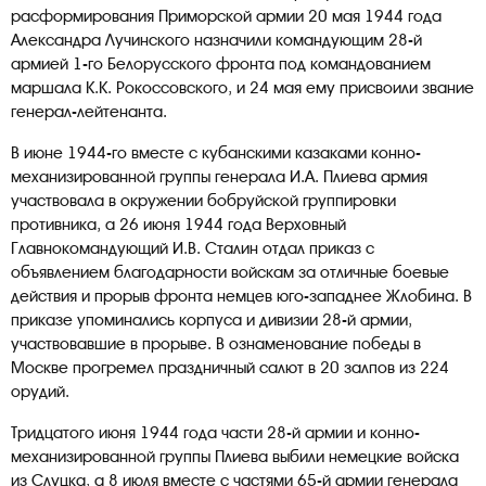
расформирования Приморской армии 20 мая 1944 года
Александра Лучинского назначили командующим 28-й
армией 1-го Белорусского фронта под командованием
маршала К.К. Рокоссовского, и 24 мая ему присвоили звание
генерал-лейтенанта.
В июне 1944-го вместе с кубанскими казаками конно-
механизированной группы генерала И.А. Плиева армия
участвовала в окружении бобруйской группировки
противника, а 26 июня 1944 года Верховный
Главнокомандующий И.В. Сталин отдал приказ с
объявлением благодарности войскам за отличные боевые
действия и прорыв фронта немцев юго-западнее Жлобина. В
приказе упоминались корпуса и дивизии 28-й армии,
участвовавшие в прорыве. В ознаменование победы в
Москве прогремел праздничный салют в 20 залпов из 224
орудий.
Тридцатого июня 1944 года части 28-й армии и конно-
механизированной группы Плиева выбили немецкие войска
из Слуцка, а 8 июля вместе с частями 65-й армии генерала