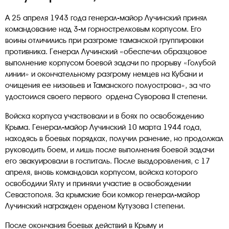
А 25 апреля 1943 года генерал-майор Лучинский принял
командование над 3-м горнострелковым корпусом. Его
воины отличились при разгроме таманской группировки
противника. Генерал Лучинский «обеспечил образцовое
выполнение корпусом боевой задачи по прорыву «Голубой
линии» и окончательному разгрому немцев на Кубани и
очищения ее низовьев и Таманского полуострова», за что
удостоился своего первого ордена Суворова II степени.
Войска корпуса участвовали и в боях по освобождению
Крыма. Генерал-майор Лучинский 10 марта 1944 года,
находясь в боевых порядках, получил ранение, но продолжал
руководить боем, и лишь после выполнения боевой задачи
его эвакуировали в госпиталь. После выздоровления, с 17
апреля, вновь командовал корпусом, войска которого
освободили Ялту и приняли участие в освобождении
Севастополя. За крымские бои комкор генерал-майор
Лучинский награжден орденом Кутузова I степени.
После окончания боевых действий в Крыму и