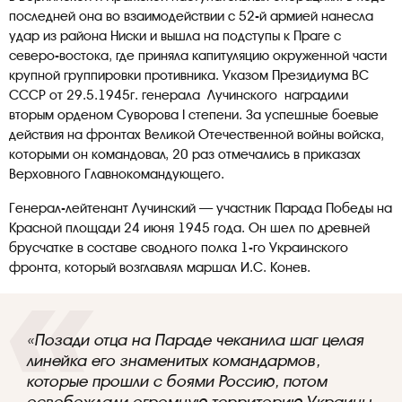
последней она во взаимодействии с 52-й армией нанесла
удар из района Ниски и вышла на подступы к Праге с
северо-востока, где приняла капитуляцию окруженной части
крупной группировки противника. Указом Президиума ВС
СССР от 29.5.1945г. генерала Лучинского наградили
вторым орденом Суворова I степени. За успешные боевые
действия на фронтах Великой Отечественной войны войска,
которыми он командовал, 20 раз отмечались в приказах
Верховного Главнокомандующего.
Генерал-лейтенант Лучинский — участник Парада Победы на
Красной площади 24 июня 1945 года. Он шел по древней
брусчатке в составе сводного полка 1-го Украинского
фронта, который возглавлял маршал И.С. Конев.
«Позади отца на Параде чеканила шаг целая
линейка его знаменитых командармов,
которые прошли с боями Россию, потом
освобождали огромную территорию Украины