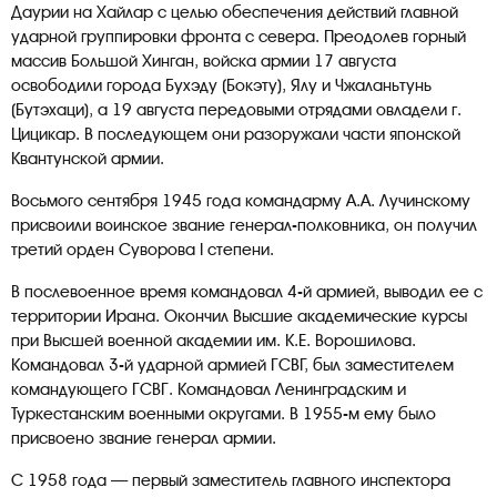
Даурии на Хайлар с целью обеспечения действий главной
ударной группировки фронта с севера. Преодолев горный
массив Большой Хинган, войска армии 17 августа
освободили города Бухэду (Бокэту), Ялу и Чжаланьтунь
(Бутэхаци), а 19 августа передовыми отрядами овладели г.
Цицикар. В последующем они разоружали части японской
Квантунской армии.
Восьмого сентября 1945 года командарму А.А. Лучинскому
присвоили воинское звание генерал-полковника, он получил
третий орден Суворова I степени.
В послевоенное время командовал 4-й армией, выводил ее с
территории Ирана. Окончил Высшие академические курсы
при Высшей военной академии им. К.Е. Ворошилова.
Командовал 3-й ударной армией ГСВГ, был заместителем
командующего ГСВГ. Командовал Ленинградским и
Туркестанским военными округами. В 1955-м ему было
присвоено звание генерал армии.
С 1958 года — первый заместитель главного инспектора