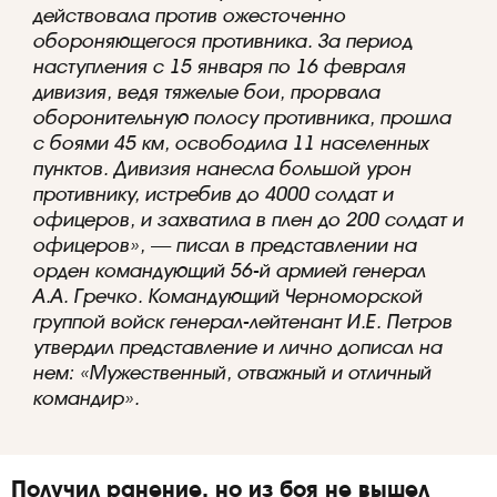
действовала против ожесточенно
обороняющегося противника. За период
наступления с 15 января по 16 февраля
дивизия, ведя тяжелые бои, прорвала
оборонительную полосу противника, прошла
с боями 45 км, освободила 11 населенных
пунктов. Дивизия нанесла большой урон
противнику, истребив до 4000 солдат и
офицеров, и захватила в плен до 200 солдат и
офицеров», —
писал в представлении на
орден командующий 56-й армией генерал
А.А. Гречко. Командующий Черноморской
группой войск генерал-лейтенант И.Е. Петров
утвердил представление и лично дописал на
нем: «Мужественный, отважный и отличный
командир».
Получил ранение, но из боя не вышел