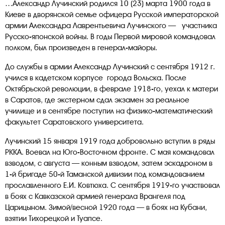
…Александр Лучинский родился 10 (23) марта 1900 года в
Киеве в дворянской семье офицера Русской императорской
армии Александра Лаврентьевича Лучинского — участника
Русско-японской войны. В годы Первой мировой командовал
полком, был произведен в генерал-майоры.
До службы в армии Александр Лучинский с сентября 1912 г.
учился в кадетском корпусе города Вольска. После
Октябрьской революции, в феврале 1918-го, уехал к матери
в Саратов, где экстерном сдал экзамен за реальное
училище и в сентябре поступил на физико-математический
факультет Саратовского университета.
Лучинский 15 января 1919 года добровольно вступил в ряды
РККА. Воевал на Юго-Восточном фронте. С мая командовал
взводом, с августа — конным взводом, затем эскадроном в
1-й бригаде 50-й Таманской дивизии под командованием
прославленного Е.И. Ковтюха. С сентября 1919-го участвовал
в боях с Кавказской армией генерала Врангеля под
Царицыном. Зимой/весной 1920 года — в боях на Кубани,
взятии Тихорецкой и Туапсе.