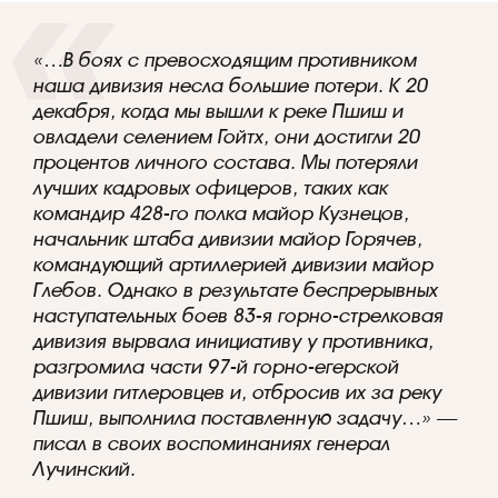
«…В боях с превосходящим противником
наша дивизия несла большие потери. К 20
декабря, когда мы вышли к реке Пшиш и
овладели селением Гойтх, они достигли 20
процентов личного состава. Мы потеряли
лучших кадровых офицеров, таких как
командир 428-го полка майор Кузнецов,
начальник штаба дивизии майор Горячев,
командующий артиллерией дивизии майор
Глебов. Однако в результате беспрерывных
наступательных боев 83-я горно-стрелковая
дивизия вырвала инициативу у противника,
разгромила части 97-й горно-егерской
дивизии гитлеровцев и, отбросив их за реку
Пшиш, выполнила поставленную задачу…»
—
писал в своих воспоминаниях генерал
Лучинский.