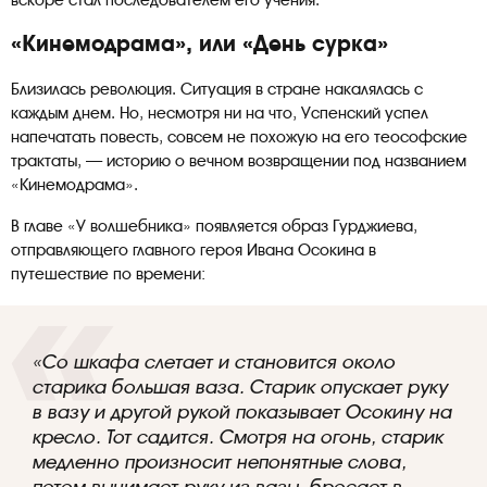
вскоре стал последователем его учения.
«Кинемодрама», или «День сурка»
Близилась революция. Ситуация в стране накалялась с
каждым днем. Но, несмотря ни на что, Успенский успел
напечатать повесть, совсем не похожую на его теософские
трактаты, — историю о вечном возвращении под названием
«Кинемодрама».
В главе «У волшебника» появляется образ Гурджиева,
отправляющего главного героя Ивана Осокина в
путешествие по времени:
«Со шкафа слетает и становится около
старика большая ваза. Старик опускает руку
в вазу и другой рукой показывает Осокину на
кресло. Тот садится. Смотря на огонь, старик
медленно произносит непонятные слова,
потом вынимает руку из вазы, бросает в