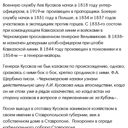
Военную службу Лев Кусаков начал в 1818 году унтер-
офицером, в 1919-м произведен в прапорщики. Боевую
службу начал в 1831 году в Польше, в 1834 и 1837 годах
участвовал в экспедициях против горцев. С 1833-го состоял
при командующем Кавказской линии и войсками в
Черномории прославленном генерале Вельяминове. В 1838-
м назначен дежурным штаб-офицером при штабе
Кавказской линии. В 1844 году произведен в полковники и в
1854-м — в генерал-майоры.
Генерал Кусаков не был казаком по происхождению, однако,
сражаясь с ними бок о бок, крепко сроднился с ними. Ф.А.
Щербина писал:
«Черноморские казаки узнали
действительную цену Л.И. Кусакова лишь впоследствии, когда
он не стоял уже в рядах казачества, но когда встал на
сторону казаков в вопросе о переселении их за Кубань».
После выхода в отставку Кусаков занимался хозяйством в
своем имении в Ставропольской губернии, жил в
собственном доме в Ставрополе. Похоронен в ограде
кафедрального собора Ставрополя.