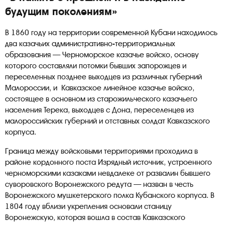
будущим поколениям»
В 1860 году на территории современной Кубани находилось
два казачьих административно-территориальных
образования — Черноморское казачье войско, основу
которого составляли потомки бывших запорожцев и
переселенных позднее выходцев из различных губерний
Малороссии, и Кавказское линейное казачье войско,
состоящее в основном из старожильческого казачьего
населения Терека, выходцев с Дона, переселенцев из
малороссийских губерний и отставных солдат Кавказского
корпуса.
Граница между войсковыми территориями проходила в
районе кордонного поста Изрядный источник, устроенного
черноморскими казаками невдалеке от развалин бывшего
суворовского Воронежского редута — назван в честь
Воронежского мушкетерского полка Кубанского корпуса. В
1804 году вблизи укрепления основали станицу
Воронежскую, которая вошла в состав Кавказского