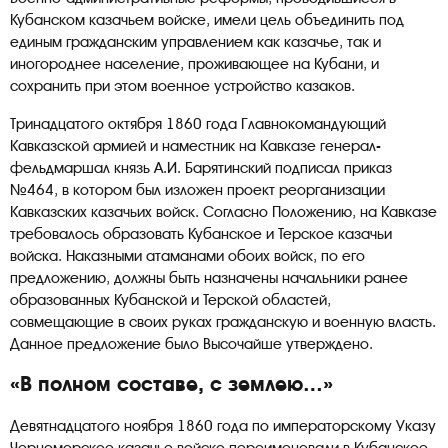
Кубанском казачьем войске, имели цель объединить под
единым гражданским управлением как казачье, так и
иногороднее население, проживающее на Кубани, и
сохранить при этом военное устройство казаков.
Тринадцатого октября 1860 года Главнокомандующий
Кавказской армией и наместник на Кавказе генерал-
фельдмаршал князь А.И. Барятинский подписал приказ
№464, в котором был изложен проект реорганизации
Кавказских казачьих войск. Согласно Положению, на Кавказе
требовалось образовать Кубанское и Терское казачьи
войска. Наказными атаманами обоих войск, по его
предложению, должны быть назначены начальники ранее
образованных Кубанской и Терской областей,
совмещающие в своих руках гражданскую и военную власть.
Данное предложение было Высочайше утверждено.
«В полном составе, с землею…»
Девятнадцатого ноября 1860 года по императорскому Указу