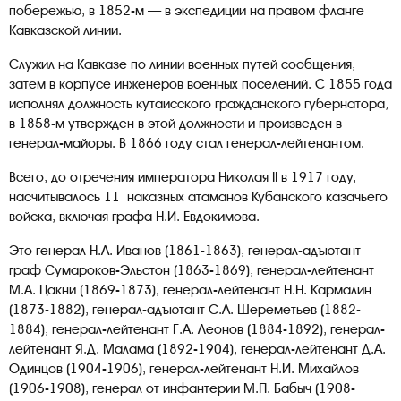
побережью, в 1852-м — в экспедиции на правом фланге
Кавказской линии.
Служил на Кавказе по линии военных путей сообщения,
затем в корпусе инженеров военных поселений. С 1855 года
исполнял должность кутаисского гражданского губернатора,
в 1858-м утвержден в этой должности и произведен в
генерал-майоры. В 1866 году стал генерал-лейтенантом.
Всего, до отречения императора Николая II в 1917 году,
насчитывалось 11 наказных атаманов Кубанского казачьего
войска, включая графа Н.И. Евдокимова.
Это генерал Н.А. Иванов (1861-1863), генерал-адъютант
граф Сумароков-Эльстон (1863-1869), генерал-лейтенант
М.А. Цакни (1869-1873), генерал-лейтенант Н.Н. Кармалин
(1873-1882), генерал-адъютант С.А. Шереметьев (1882-
1884), генерал-лейтенант Г.А. Леонов (1884-1892), генерал-
лейтенант Я.Д. Малама (1892-1904), генерал-лейтенант Д.А.
Одинцов (1904-1906), генерал-лейтенант Н.И. Михайлов
(1906-1908), генерал от инфантерии М.П. Бабыч (1908-