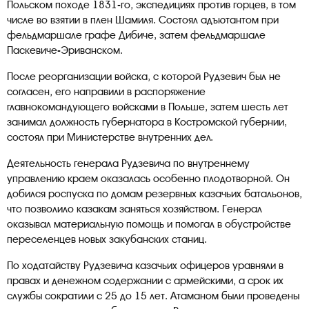
Польском походе 1831-го, экспедициях против горцев, в том
числе во взятии в плен Шамиля. Состоял адъютантом при
фельдмаршале графе Дибиче, затем фельдмаршале
Паскевиче-Эриванском.
После реорганизации войска, с которой Рудзевич был не
согласен, его направили в распоряжение
главнокомандующего войсками в Польше, затем шесть лет
занимал должность губернатора в Костромской губернии,
состоял при Министерстве внутренних дел.
Деятельность генерала Рудзевича по внутреннему
управлению краем оказалась особенно плодотворной. Он
добился роспуска по домам резервных казачьих батальонов,
что позволило казакам заняться хозяйством. Генерал
оказывал материальную помощь и помогал в обустройстве
переселенцев новых закубанских станиц.
По ходатайству Рудзевича казачьих офицеров уравняли в
правах и денежном содержании с армейскими, а срок их
службы сократили с 25 до 15 лет. Атаманом были проведены