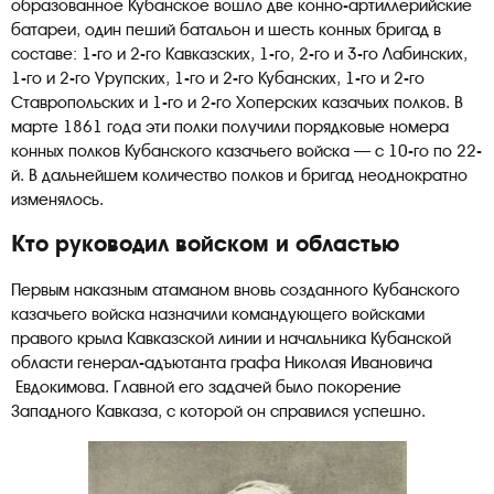
образованное Кубанское вошло две конно-артиллерийские
батареи, один пеший батальон и шесть конных бригад в
составе: 1-го и 2-го Кавказских, 1-го, 2-го и 3-го Лабинских,
1-го и 2-го Урупских, 1-го и 2-го Кубанских, 1-го и 2-го
Ставропольских и 1-го и 2-го Хоперских казачьих полков. В
марте 1861 года эти полки получили порядковые номера
конных полков Кубанского казачьего войска — с 10-го по 22-
й. В дальнейшем количество полков и бригад неоднократно
изменялось.
Кто руководил войском и областью
Первым наказным атаманом вновь созданного Кубанского
казачьего войска назначили командующего войсками
правого крыла Кавказской линии и начальника Кубанской
области генерал-адъютанта графа Николая Ивановича
Евдокимова. Главной его задачей было покорение
Западного Кавказа, с которой он справился успешно.