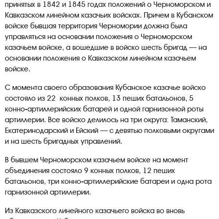
принятых в 1842 и 1845 годах положений о Черноморском и
Кавказском линейном казачьих войсках. Причем в Кубанском
войске бывшая территория Черномории должна была
управляться на основании положения о Черноморском
казачьем войске, а вошедшие в войско шесть бригад — на
основании положения о Кавказском линейном казачьем
войске.
С момента своего образования Кубанское казачье войско
состояло из 22 конных полков, 13 пеших батальонов, 5
конно-артиллерийских батарей и одной гарнизонной роты
артиллерии. Все войско делилось на три округа: Таманский,
Екатеринодарский и Ейский — с девятью полковыми округами
и на шесть бригадных управлений.
В бывшем Черноморском казачьем войске на момент
объединения состояло 9 конных полков, 12 пеших
батальонов, три конно-артиллерийские батареи и одна рота
гарнизонной артиллерии.
Из Кавказского линейного казачьего войска во вновь