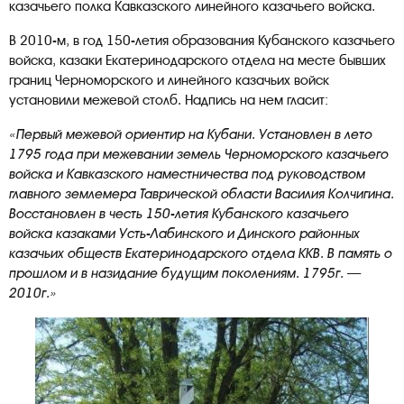
казачьего полка Кавказского линейного казачьего войска.
В 2010-м, в год 150-летия образования Кубанского казачьего
войска, казаки Екатеринодарского отдела на месте бывших
границ Черноморского и линейного казачьих войск
установили межевой столб. Надпись на нем гласит:
«Первый межевой ориентир на Кубани. Установлен в лето
1795 года при межевании земель Черноморского казачьего
войска и Кавказского наместничества под руководством
главного землемера Таврической области Василия Колчигина.
Восстановлен в честь 150-летия Кубанского казачьего
войска казаками Усть-Лабинского и Динского районных
казачьих обществ Екатеринодарского отдела ККВ. В память о
прошлом и в назидание будущим поколениям. 1795г. —
2010г.»