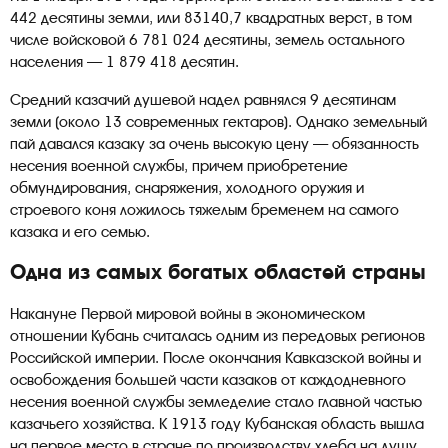
442 десятины земли, или 83140,7 квадратных верст, в том
числе войсковой 6 781 024 десятины, земель остального
населения — 1 879 418 десятин.
Средний казачий душевой надел равнялся 9 десятинам
земли (около 13 современных гектаров). Однако земельный
пай давался казаку за очень высокую цену — обязанность
несения военной службы, причем приобретение
обмундирования, снаряжения, холодного оружия и
строевого коня ложилось тяжелым бременем на самого
казака и его семью.
О
дна из самых богатых областей страны
Накануне Первой мировой войны в экономическом
отношении Кубань считалась одним из передовых регионов
Российской империи. После окончания Кавказской войны и
освобождения большей части казаков от каждодневного
несения военной службы земледелие стало главной частью
казачьего хозяйства. К 1913 году Кубанская область вышла
на первое место в стране по производству хлеба на душу