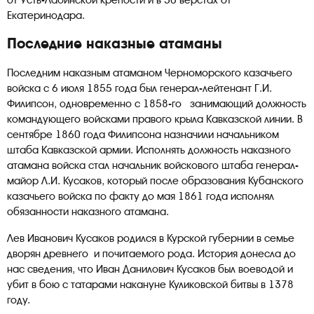
от Усть-Лабинской крепости и в 50 верстах от
Екатеринодара.
Последние наказные атаманы
Последним наказным атаманом Черноморского казачьего
войска с 6 июля 1855 года был генерал-лейтенант Г.И.
Филипсон, одновременно с 1858-го занимающий должность
командующего войсками правого крыла Кавказской линии. В
сентябре 1860 года Филипсона назначили начальником
штаба Кавказской армии. Исполнять должность наказного
атамана войска стал начальник войскового штаба генерал-
майор Л.И. Кусаков, который после образования Кубанского
казачьего войска по факту до мая 1861 года исполнял
обязанности наказного атамана.
Лев Иванович Кусаков родился в Курской губернии в семье
дворян древнего и почитаемого рода. История донесла до
нас сведения, что Иван Данилович Кусаков был воеводой и
убит в бою с татарами накануне Куликовской битвы в 1378
году.