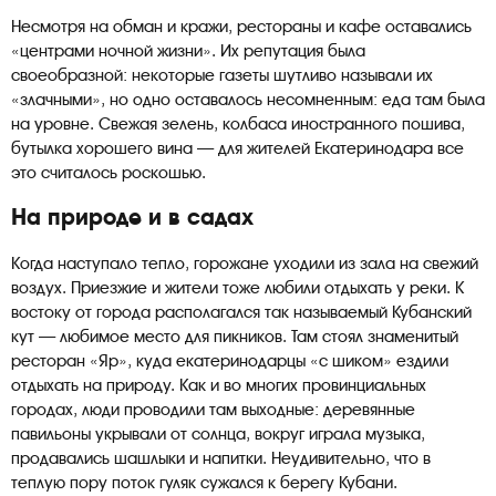
Несмотря на обман и кражи, рестораны и кафе оставались
«центрами ночной жизни». Их репутация была
своеобразной: некоторые газеты шутливо называли их
«злачными», но одно оставалось несомненным: еда там была
на уровне. Свежая зелень, колбаса иностранного пошива,
бутылка хорошего вина — для жителей Екатеринодара все
это считалось роскошью.
На
природе и в садах
Когда наступало тепло, горожане уходили из зала на свежий
воздух. Приезжие и жители тоже любили отдыхать у реки. К
востоку от города располагался так называемый Кубанский
кут — любимое место для пикников. Там стоял знаменитый
ресторан «Яр», куда екатеринодарцы «с шиком» ездили
отдыхать на природу. Как и во многих провинциальных
городах, люди проводили там выходные: деревянные
павильоны укрывали от солнца, вокруг играла музыка,
продавались шашлыки и напитки. Неудивительно, что в
теплую пору поток гуляк сужался к берегу Кубани.