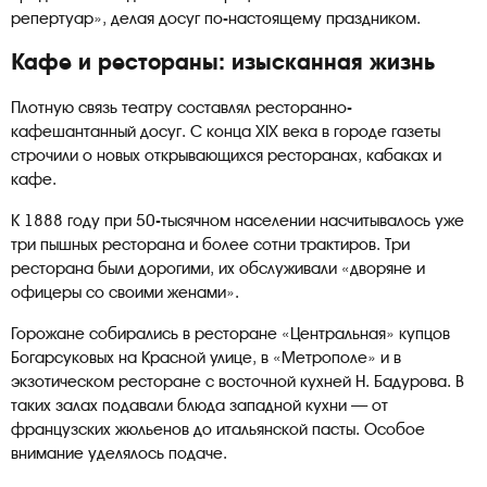
репертуар», делая досуг по-настоящему праздником.
Кафе и рестораны: изысканная жизнь
Плотную связь театру составлял ресторанно-
кафешантанный досуг. С конца XIX века в городе газеты
строчили о новых открывающихся ресторанах, кабаках и
кафе.
К 1888 году при 50-тысячном населении насчитывалось уже
три пышных ресторана и более сотни трактиров. Три
ресторана были дорогими, их обслуживали «дворяне и
офицеры со своими женами».
Горожане собирались в ресторане «Центральная» купцов
Богарсуковых на Красной улице, в «Метрополе» и в
экзотическом ресторане с восточной кухней Н. Бадурова. В
таких залах подавали блюда западной кухни — от
французских жюльенов до итальянской пасты. Особое
внимание уделялось подаче.