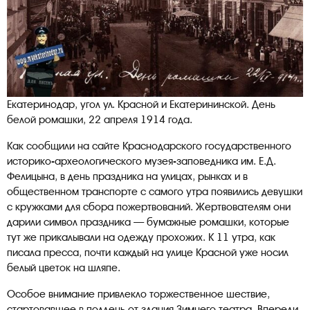
Екатеринодар, угол ул. Красной и Екатерининской. День
белой ромашки, 22 апреля 1914 года.
Как сообщили на сайте Краснодарского государственного
историко-археологического музея-заповедника им. Е.Д.
Фелицына, в день праздника на улицах, рынках и в
общественном транспорте с самого утра появились девушки
с кружками для сбора пожертвований. Жертвователям они
дарили символ праздника — бумажные ромашки, которые
тут же прикалывали на одежду прохожих. К 11 утра, как
писала пресса, почти каждый на улице Красной уже носил
белый цветок на шляпе.
Особое внимание привлекло торжественное шествие,
стартовавшее в полдень от здания Зимнего театра. Впереди