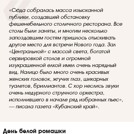
«Сюда
собралась масса изысканной
публики, создавшей обстановку
фешенебельного столичного ресторана. Все
столы были заняты
,
и многим несколько
запоздавшим гостям пришлось отыскивать
другое место для встречи Нового года. Зал
«
Центральной
»
с массой света, богатой
сервировкой столов и огромной
изукрашенной елкой имел очень нарядный
вид. Налицо было много очень красивых
женских головок, жгучих глаз, шикарных
туалетов, бриллиантов. С хор неслись звуки
очень недурного струнного оркестра,
исполнившего в начале ряд избранных пьес
»
,
—
писал
а
газет
а
«Кубанский край»
.
День
б
елой ромашки