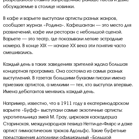
обсуждаемые в столице новинки.
В кафе и варьете выступали артисты разных жанров,
сообщает журнал «Родина». Кафешантан — это место для
развлечений, кафе или ресторан с небольшой сценой.
Варьете — это театр, где показывали легкие эстрадные
номера. В конце XIX — начале XX века эти понятия часто
смешивались.
Каждый день в таких заведениях зрителей ждала большая
концертная программа. Она состояла из самых разных
выступлений. В газетах большими буквами писали имена
приезжих артистов, а мелкими — тех, кто выступал впервые.
Имена дебютантов менялись каждый день.
Например, известно, что в 1911 году в екатеринодарском
варьете «Буфф» выступали самые экзотичные артисты:
укротительница змей М. Грау, цирковая каскадерша
Старинская, международная певица Нетти-де-Флярс и даже
артист гимнастических трюков Адольфс. Такие буфетные
представления дополняли официальный «Большой