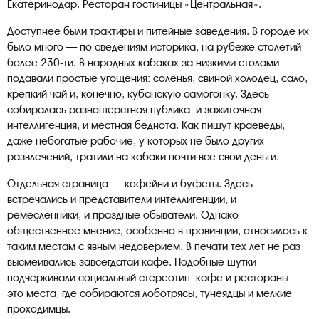
Екатеринодар. Ресторан гостиницы «Центральная».
Доступнее были трактиры и питейные заведения. В городе их
было много — по сведениям историка, на рубеже столетий
более 230-ти. В народных кабаках за низкими столами
подавали простые угощения: соленья, свиной холодец, сало,
крепкий чай и, конечно, кубанскую самогонку. Здесь
собиралась разношерстная публика: и зажиточная
интеллигенция, и местная беднота. Как пишут краеведы,
даже небогатые рабочие, у которых не было других
развлечений, тратили на кабаки почти все свои деньги.
Отдельная страница — кофейни и буфеты. Здесь
встречались и представители интеллигенции, и
ремесленники, и праздные обыватели. Однако
общественное мнение, особенно в провинции, относилось к
таким местам с явным недоверием. В печати тех лет не раз
высмеивались завсегдатаи кафе. Подобные шутки
подчеркивали социальный стереотип: кафе и рестораны —
это места, где собираются лоботрясы, тунеядцы и мелкие
проходимцы.