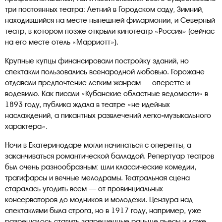
три постоянных театра: Летний в Городском саду, Зимний,
находившийся на месте нынешней филармонии, и Северный
театр, в котором позже открыли кинотеатр «Россия» (сейчас
на его месте отель «Марриотт»).
Крупные купцы финансировали постройку зданий, но
спектакли пользовались всенародной любовью. Горожане
отдавали предпочтение легким жанрам — оперетте и
водевилю. Как писали «Кубанские областные ведомости» в
1893 году, публика ждала в театре «не идейных
наслаждений, а пикантных развлечений легко-музыкального
характера».
Ночи в Екатеринодаре могли начинаться с оперетты, а
заканчиваться романтической балладой. Репертуар театров
был очень разнообразным: шли классические комедии,
трагифарсы и вечные мелодрамы. Театральная сцена
старалась угодить всем — от провинциальных
консерваторов до модников и молодежи. Цензура над
спектаклями была строга, но в 1917 году, например, уже
разрешалось ставить запрещенные раньше пьесы и даже