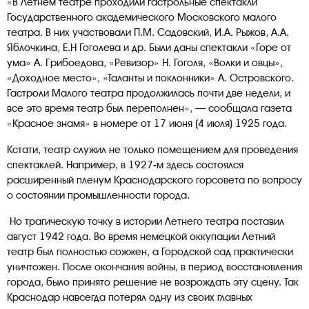
«В Летнем театре проходили гастрольные спектакли
Государственного академического Московского малого
театра. В них участвовали П.М. Садовский, И.А. Рыжов, А.А.
Яблочкина, Е.Н Гоголева и др. Были даны спектакли «Горе от
ума» А. Грибоедова, «Ревизор» Н. Гоголя, «Волки и овцы»,
«Доходное место», «Таланты и поклонники» А. Островского.
Гастроли Малого театра продолжилась почти две недели, и
все это время театр был переполнен», — сообщала газета
«Красное знамя» в номере от 17 июня (4 июля) 1925 года.
Кстати, театр служил не только помещением для проведения
спектаклей. Например, в 1927-м здесь состоялся
расширенный пленум Краснодарского горсовета по вопросу
о состоянии промышленности города.
Но трагическую точку в истории Летнего театра поставил
август 1942 года. Во время немецкой оккупации Летний
театр был полностью сожжен, а Городской сад практически
уничтожен. После окончания войны, в период восстановления
города, было принято решение не возрождать эту сцену. Так
Краснодар навсегда потерял одну из своих главных