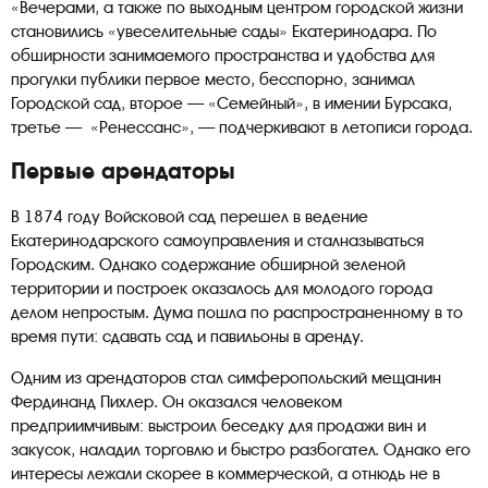
«Вечерами, а также по выходным центром городской жизни
становились «увеселительные сады» Екатеринодара. По
обширности занимаемого пространства и удобства для
прогулки публики первое место, бесспорно, занимал
Городской сад, второе — «Семейный», в имении Бурсака,
третье — «Ренессанс», — подчеркивают в летописи города.
Первые арендаторы
В 1874 году Войсковой сад перешел в ведение
Екатеринодарского самоуправления и сталназываться
Городским. Однако содержание обширной зеленой
территории и построек оказалось для молодого города
делом непростым. Дума пошла по распространенному в то
время пути: сдавать сад и павильоны в аренду.
Одним из арендаторов стал симферопольский мещанин
Фердинанд Пихлер. Он оказался человеком
предприимчивым: выстроил беседку для продажи вин и
закусок, наладил торговлю и быстро разбогател. Однако его
интересы лежали скорее в коммерческой, а отнюдь не в