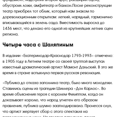
обустроил ложи, амфитеатр и балкон.После реконструкции
театр приобрел тот облик, который нам знаком по
дореволюционным открыткам: легкий, нарядный, гармонично
вписывающийся в зелень сада. Вместимость выросла до
1436 мест, что делало его одной из крупнейших летних сцен
региона.
Четыре часа с Шаляпиным
В издании «Екатеринодар-Краснодар 1793-1993» отмечено:
в 1905 году в Летнем театре со своей труппой выступал
известный драматический артист Мамонт Дальский. В это же
время в стране вспыхнула первая русская революция.
«Публика до отказа заполнила театр, было много молодежи.
Ставились сцены из трагедии Шиллера «Дон Карлос». Во
время объяснения героя с королем Филиппом, когда он
доказывает королю, что народ угнетен его образом
правления, публика шумно зааплодировала. Пронесся слух,
что артист жертвует сбор с этого спектакля на