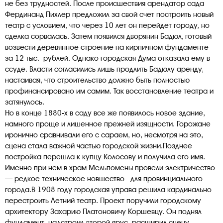
не без трудностей. После происшествия арендатор сада
Фердинанд Пихлер предложил за свой счет построить новый
театр с условием, что через 10 лет он перейдет городу, но
сделка сорвалась. Затем появился дворянин Бадюл, готовый
возвести деревянное строение на кирпичном фундаменте
за 12 тыс. рублей. Однако городская Дума отказала ему в
ссуде. Власти согласились лишь продлить Бадюлу аренду,
настаивая, что строительство должно быть полностью
профинансировано им самим. Так восстановление театра и
затянулось.
Но в конце 1880-х в саду все же появилось новое здание,
намного проще и лишенное прежней изящности. Горожане
иронично сравнивали его с сараем, но, несмотря на это,
сцена стала важной частью городской жизни.Позднее
постройка перешла к купцу Колосову и получила его имя.
Именно при нем в храм Мельпомены провели электричество
— редкое техническое новшество для провинциального
города.В 1908 году городская управа решила кардинально
перестроить Летний театр. Проект поручили городскому
архитектору Захарию Платоновичу Коршевцу. Он поднял
фундамент, надстроил второй ярус, расширил сцену,