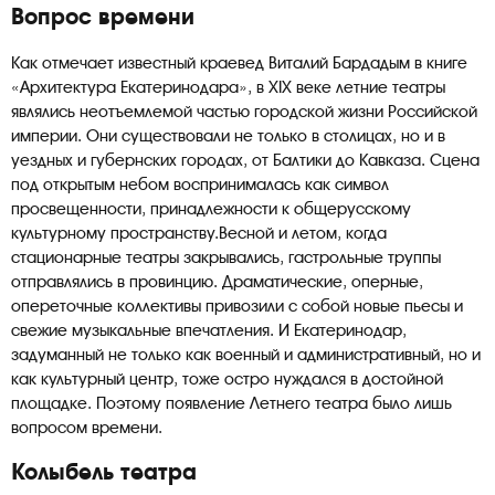
Вопрос времени
Как отмечает известный краевед Виталий Бардадым в книге
«Архитектура Екатеринодара», в XIX веке летние театры
являлись неотъемлемой частью городской жизни Российской
империи. Они существовали не только в столицах, но и в
уездных и губернских городах, от Балтики до Кавказа. Сцена
под открытым небом воспринималась как символ
просвещенности, принадлежности к общерусскому
культурному пространству.Весной и летом, когда
стационарные театры закрывались, гастрольные труппы
отправлялись в провинцию. Драматические, оперные,
опереточные коллективы привозили с собой новые пьесы и
свежие музыкальные впечатления. И Екатеринодар,
задуманный не только как военный и административный, но и
как культурный центр, тоже остро нуждался в достойной
площадке. Поэтому появление Летнего театра было лишь
вопросом времени.
Колыбель театра