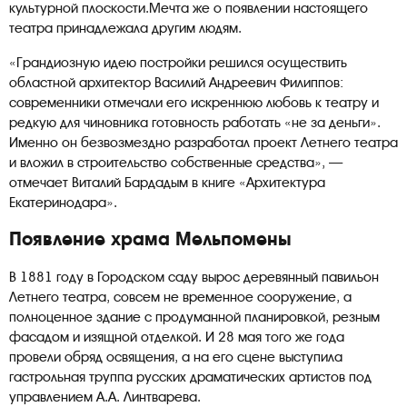
культурной плоскости.Мечта же о появлении настоящего
театра принадлежала другим людям.
«Грандиозную идею постройки решился осуществить
областной архитектор Василий Андреевич Филиппов:
современники отмечали его искреннюю любовь к театру и
редкую для чиновника готовность работать «не за деньги».
Именно он безвозмездно разработал проект Летнего театра
и вложил в строительство собственные средства», —
отмечает Виталий Бардадым в книге «Архитектура
Екатеринодара».
Появление храма Мельпомены
В 1881 году в Городском саду вырос деревянный павильон
Летнего театра, совсем не временное сооружение, а
полноценное здание с продуманной планировкой, резным
фасадом и изящной отделкой. И 28 мая того же года
провели обряд освящения, а на его сцене выступила
гастрольная труппа русских драматических артистов под
управлением А.А. Линтварева.