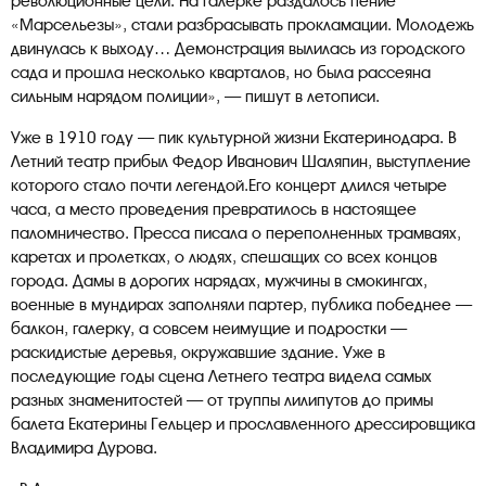
революционные цели. На галерке раздалось пение
«Марсельезы», стали разбрасывать прокламации. Молодежь
двинулась к выходу… Демонстрация вылилась из городского
сада и прошла несколько кварталов, но была рассеяна
сильным нарядом полиции», — пишут в летописи.
Уже в 1910 году — пик культурной жизни Екатеринодара. В
Летний театр прибыл Федор Иванович Шаляпин, выступление
которого стало почти легендой.Его концерт длился четыре
часа, а место проведения превратилось в настоящее
паломничество. Пресса писала о переполненных трамваях,
каретах и пролетках, о людях, спешащих со всех концов
города. Дамы в дорогих нарядах, мужчины в смокингах,
военные в мундирах заполняли партер, публика победнее —
балкон, галерку, а совсем неимущие и подростки —
раскидистые деревья, окружавшие здание. Уже в
последующие годы сцена Летнего театра видела самых
разных знаменитостей — от труппы лилипутов до примы
балета Екатерины Гельцер и прославленного дрессировщика
Владимира Дурова.