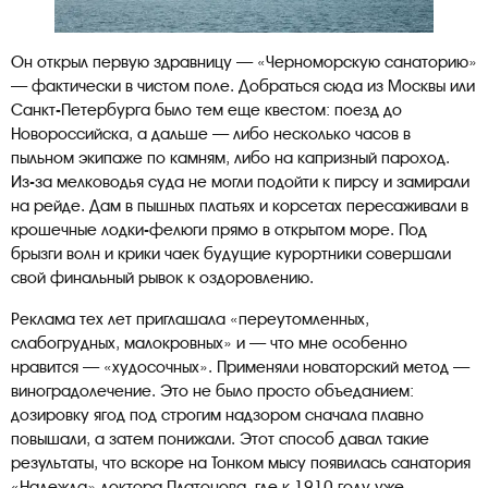
Он открыл первую здравницу — «Черноморскую санаторию»
— фактически в чистом поле. Добраться сюда из Москвы или
Санкт-Петербурга было тем еще квестом: поезд до
Новороссийска, а дальше — либо несколько часов в
пыльном экипаже по камням, либо на капризный пароход.
Из-за мелководья суда не могли подойти к пирсу и замирали
на рейде. Дам в пышных платьях и корсетах пересаживали в
крошечные лодки-фелюги прямо в открытом море. Под
брызги волн и крики чаек будущие курортники совершали
свой финальный рывок к оздоровлению.
Реклама тех лет приглашала «переутомленных,
слабогрудных, малокровных» и — что мне особенно
нравится — «худосочных». Применяли новаторский метод —
виноградолечение. Это не было просто объеданием:
дозировку ягод под строгим надзором сначала плавно
повышали, а затем понижали. Этот способ давал такие
результаты, что вскоре на Тонком мысу появилась санатория
«Надежда» доктора Платонова, где к 1910 году уже