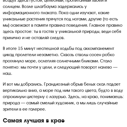
Воздух здесь густой, целебный, пропитанный хвоей и
солнцем. Возле шлагбаума задержались у
информационного плаката. Пока одни изучают, какие
уникальные растения прячутся под ногами, другие (то есть
мы) освежают в памяти правила поведения. Главное правило
здесь простое: ты в гостях у уникальной природы, веди себя
прилично и не оставляй следов.
В итоге 15 минут неспешной ходьбы под аккомпанемент
цикад пролетели незаметно. Сквозь стволы сосен робко
проглянуло море, ослепляя солнечными бликами. Стало
понятно: мы почти у цели, и следующий поворот налево —
наш.
И вот мы добрались. Грандиозный обрыв белых скал падает
вертикально вниз, а море под ним такого цвета, будто в воду
опрокинули цистерну с лазурью. Здесь, на краю, понимаешь:
природа — самый смелый художник, а мы лишь случайные
зрители в ее галерее.
Самая лучшая в крае