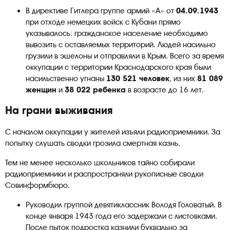
В директиве Гитлера группе армий «А» от
04.09.1943
при отходе немецких войск с Кубани прямо
указывалось: гражданское население необходимо
вывозить с оставляемых территорий. Людей насильно
грузили в эшелоны и отправляли в Крым. Всего за время
оккупации с территории Краснодарского края были
насильственно угнаны
130 521 человек
, из них
81 089
женщин
и
38 022 ребенка
в возрасте до 16 лет.
На грани выживания
С началом оккупации у жителей изъяли радиоприемники. За
попытку слушать сводки грозила смертная казнь.
Тем не менее несколько школьников тайно собирали
радиоприемники и распространяли рукописные сводки
Совинформбюро.
Руководил группой девятиклассник Володя Головатый. В
конце января 1943 года его задержали с листовками.
После пыток подростка казнили буквально за