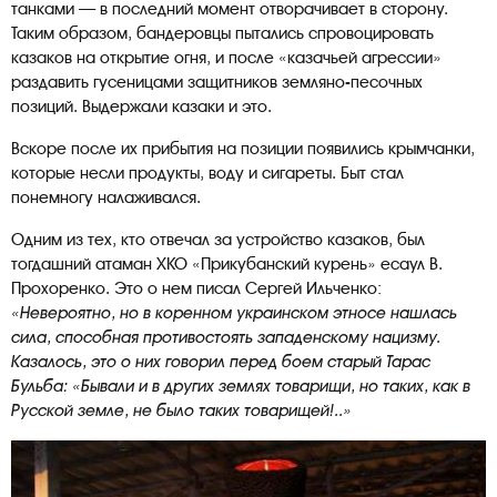
танками — в последний момент отворачивает в сторону.
Таким образом, бандеровцы пытались спровоцировать
казаков на открытие огня, и после «казачьей агрессии»
раздавить гусеницами защитников земляно-песочных
позиций. Выдержали казаки и это.
Вскоре после их прибытия на позиции появились крымчанки,
которые несли продукты, воду и сигареты. Быт стал
понемногу налаживался.
Одним из тех, кто отвечал за устройство казаков, был
тогдашний атаман ХКО «Прикубанский курень» есаул В.
Прохоренко. Это о нем писал Сергей Ильченко:
«Невероятно, но в коренном украинском этносе нашлась
сила, способная противостоять западенскому нацизму.
Казалось, это о них говорил перед боем старый Тарас
Бульба: «Бывали и в других землях товарищи, но таких, как в
Русской земле, не было таких товарищей!..»