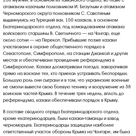
230 мужчин, в основном из Таманского отдела, во главе с
атаманом казачьим полковником И. Безуглым и атаманом
Черноморского округа полковником С. Савотиным
выдвинулись на Турецкий вал. 150 казаков, в основном
Екатеринодарского отдела, под командованием атамана
войскового старшины В. Светличного — на Чонгар, еще
около сотни — на Перекоп. Прибывшие позже казаки
участвовали в охране общественного порядка в
Севастополе, Симферополе, на станции Джанкой и других
местах и обеспечивали проведение референдума в
Симферополе. Казаки досматривали поезда, заворачивая
прямо на вокзале тех, кто приехал устраивать беспорядки.
Большую роль они сыграли и в том, что украинские военные
не смогли вывести свою боевую технику и вооружение из 38
воинских частей Крыма. В течение трех недель, вплоть до
референдума, казаки обеспечивали порядок в Крыму.
В составе сводного отряда Екатеринодарского отдела,
кроме екатеринодарцев, были казаки-таманцы и взвод
черноморцев. Екатеринодарцы защищали наиболее
ответственный участок обороны Крыма на Чонгаре, им была