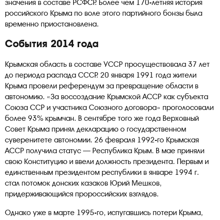
значения в составе РСФСР. Более чем 170-летняя история
российского Крыма по воле этого партийного бонзы была
временно приостановлена.
События 2014 года
Крымская область в составе УССР просуществовала 37 лет
до периода распада СССР. 20 января 1991 года жители
Крыма провели референдум за превращение области в
автономию. «За воссоздание Крымской АССР как субъекта
Союза ССР и участника Союзного договора» проголосовали
более 93% крымчан. В сентябре того же года Верховный
Совет Крыма принял декларацию о государственном
суверенитете автономии. 26 февраля 1992-го Крымская
АССР получила статус — Республика Крым. В мае приняли
свою Конституцию и ввели должность президента. Первым и
единственным президентом республики в январе 1994 г.
стал потомок донских казаков Юрий Мешков,
придерживающийся пророссийских взглядов.
Однако уже в марте 1995-го, испугавшись потери Крыма,