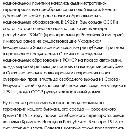
национальной политики начались административно-
территориальные преобразования новой власти. Вместо
губерний по всей стране начали образовываться
национальные образования. В 1922 г. был создан СССР, в
состав которого первоначально вошли лишь четыре
республики: РСФСР (правопреемница Российской империи)
и никогда ранее не существовавшие Украинская,
Белорусская и Закавказская союзные республики. При этом
в противовес предложению Сталина о вхождении
национальных образований в РСФСР на правах автономий,
вождь мировой революции настоял на вхождении республик
в Союз «на началах равноправия и сохранения своих
суверенных прав, вплоть до свободного выхода из Союза».
Результат такой «дальновидной» политики вождя мы увидели в
1991 г., когда СССР рухнул как карточный домик.
Ну а как же развивались в этот период события на
территории нашего ближайшего соседа — российского
Крыма? В 1917 году, после октябрьского переворота, здесь
возникла Крымская Народная Республика. В январе 1918-го
она уступила власть Советам, которые также продержались