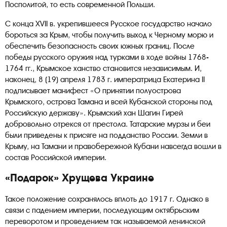
Посполитой, то есть современной Польши.
С конца XVII в. укрепившееся Русское государство начало
бороться за Крым, чтобы получить выход к Черному морю и
обеспечить безопасность своих южных границ. После
победы русского оружия над турками в ходе войны 1768-
1764 гг., Крымское ханство становится независимым. И,
наконец, 8 (19) апреля 1783 г. императрица Екатерина II
подписывает манифест «О принятии полуострова
Крымского, острова Тамана и всей Кубанской стороны под
Российскую державу». Крымский хан Шагин Гирей
добровольно отрекся от престола. Татарские мурзы и беи
были приведены к присяге на подданство России. Земли в
Крыму, на Тамани и правобережной Кубани навсегда вошли в
состав Российской империи.
«Подарок» Хрущева Украине
Такое положение сохранялось вплоть до 1917 г. Однако в
связи с падением империи, последующим октябрьским
переворотом и проведением так называемой ленинской