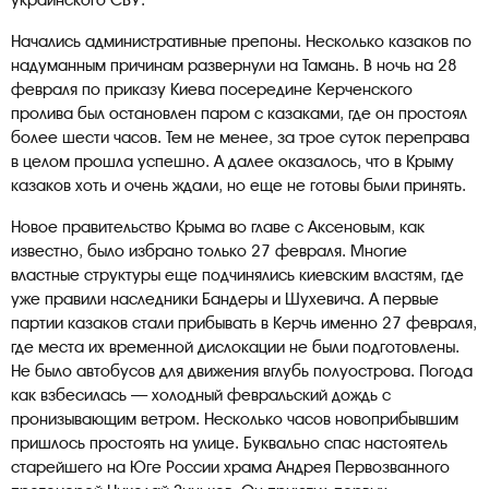
украинского СБУ.
Начались административные препоны. Несколько казаков по
надуманным причинам развернули на Тамань. В ночь на 28
февраля по приказу Киева посередине Керченского
пролива был остановлен паром с казаками, где он простоял
более шести часов. Тем не менее, за трое суток переправа
в целом прошла успешно. А далее оказалось, что в Крыму
казаков хоть и очень ждали, но еще не готовы были принять.
Новое правительство Крыма во главе с Аксеновым, как
известно, было избрано только 27 февраля. Многие
властные структуры еще подчинялись киевским властям, где
уже правили наследники Бандеры и Шухевича. А первые
партии казаков стали прибывать в Керчь именно 27 февраля,
где места их временной дислокации не были подготовлены.
Не было автобусов для движения вглубь полуострова. Погода
как взбесилась — холодный февральский дождь с
пронизывающим ветром. Несколько часов новоприбывшим
пришлось простоять на улице. Буквально спас настоятель
старейшего на Юге России храма Андрея Первозванного