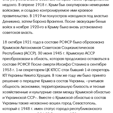
недолго. В апреле 1918 г. Крым был оккупирован немецкими
войсками, и создано контролируемое ими краевое
правительство. В 1919-м полуостров находился под властью
Деникина, затем барона Врангеля. После эвакуации белых
войск в ноябре 1920-го в Крыму была вновь установлена
советская власть.
18 октября 1921 года в составе РСФСР была образована
Крымская Автономная Советская Социалистическая
Республика (АССР). 30 июня 1945 г. Крымскую АССР
преобразовали в область, которая продолжала оставаться в
составе РСФСР. После смерти Иосифа Сталина в сентябре
1953 г. 1-м секретарем ЦК КПСС стал бывший 1-й секретарь
КП Украины Никита Хрущев. В том же году им было принято
решение о передаче Крыма в состав Украины, «учитывая
общность экономики, территориальную близость и тесные
хозяйственные и культурные связи между Крымской областью
и Украинской ССР». Вместе с Крымской областью в состав
Украины также незаконно вошел город Севастополь,
который с 1948 г. имел статус города республиканского