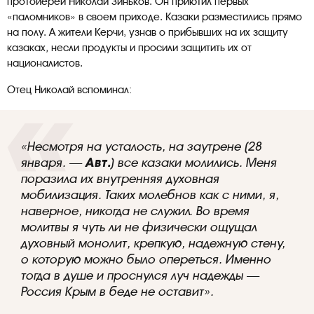
протоиерей Николай Зиньков. Он приютил первых
«паломников» в своем приходе. Казаки разместились прямо
на полу. А жители Керчи, узнав о прибывших на их защиту
казаках, несли продукты и просили защитить их от
националистов.
Отец Николай вспоминал:
«Несмотря на усталость, на заутрене (28
января. —
Авт.
) все казаки молились. Меня
поразила их внутренняя духовная
мобилизация. Таких молебнов как с ними, я,
наверное, никогда не служил. Во время
молитвы я чуть ли не физически ощущал
духовный монолит, крепкую, надежную стену,
о которую можно было опереться. Именно
тогда в душе и проснулся луч надежды —
Россия Крым в беде не оставит».