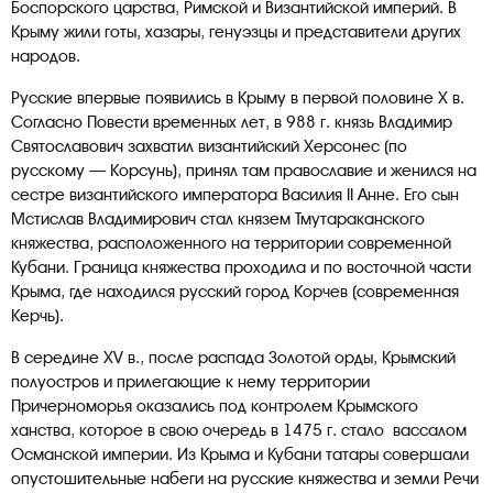
Боспорского царства, Римской и Византийской империй. В
Крыму жили готы, хазары, генуэзцы и представители других
народов.
Русские впервые появились в Крыму в первой половине Х в.
Согласно Повести временных лет, в 988 г. князь Владимир
Святославович захватил византийский Херсонес (по
русскому — Корсунь), принял там православие и женился на
сестре византийского императора Василия II Анне. Его сын
Мстислав Владимирович стал князем Тмутараканского
княжества, расположенного на территории современной
Кубани. Граница княжества проходила и по восточной части
Крыма, где находился русский город Корчев (современная
Керчь).
В середине XV в., после распада Золотой орды, Крымский
полуостров и прилегающие к нему территории
Причерноморья оказались под контролем Крымского
ханства, которое в свою очередь в 1475 г. стало вассалом
Османской империи. Из Крыма и Кубани татары совершали
опустошительные набеги на русские княжества и земли Речи