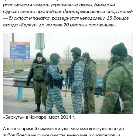
рассчитывали увидеть укрепленные окопы, блиндажи.
Однако вместо простейших фортификационных сооружений
— блокпост и палатка, развернутая неподалеку. 15 бойцов
отряда «Беркут» да человек 20 местных ополченцев».
«Беркуты» в Чонгаре, март 2014 г.
А в зоне прямой видимости уже маячили вооруженные до
зубов боевики-националисты, имеющие и снайперов, и