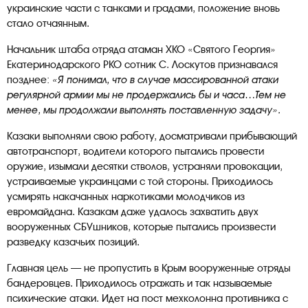
украинские части с танками и градами, положение вновь
стало отчаянным.
Начальник штаба отряда атаман ХКО «Святого Георгия»
Екатеринодарского РКО сотник С. Лоскутов признавался
позднее:
«Я понимал, что в случае массированной атаки
регулярной армии мы не продержались бы и часа…Тем не
менее, мы продолжали выполнять поставленную задачу».
Казаки выполняли свою работу, досматривали прибывающий
автотранспорт, водители которого пытались провести
оружие, изымали десятки стволов, устраняли провокации,
устраиваемые украинцами с той стороны. Приходилось
усмирять накачанных наркотиками молодчиков из
евромайдана. Казакам даже удалось захватить двух
вооруженных СБУшников, которые пытались произвести
разведку казачьих позиций.
Главная цель — не пропустить в Крым вооруженные отряды
бандеровцев. Приходилось отражать и так называемые
психические атаки. Идет на пост мехколонна противника с