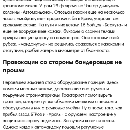
гранатометчиков. Утром 29 февраля на Чонгар двинулись
колонны «Автомайдана». Опоздай казаки еще на несколько
часов, «майданутые» прорвались бы в Крым, устроив там
кровавую резню. На пути у них встали 15 бойцов «Беркута» и
еще не вооруженные казаки, буквально своими телами
прикрывающие дорогу на полуостров. Они отстояли свой
рубеж, «майданутые» не решились сражаться с казаками и
отступили, разбив лагерь в километре от блок-поста.
Провокации со стороны бандеровцов не
прошли
Первейшей задачей стало оборудование позиций. Здесь
помогли местные жители, доставившие инструмент и
подручные стройматериалы. Тракторист помог вырыть
траншеи, которые тут же обложили мешками с песком и
оборудовали в них стрелковые ячейки. Ну а после того, как
прибыл взвод БТРов и «Уралы» с оружием, настроение у
защитников сразу поднялось. Зазвучали казачьи песни.
Однако когда к автомайдану подошли регулярные