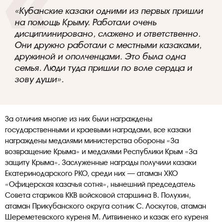
«Кубанские казаки одними из первых пришли
на помощь Крыму. Работали очень
дисциплинировано, слажено и ответственно.
Они дружно работали с местными казаками,
дружиной и ополченцами. Это была одна
семья. Люди туда пришли по воле сердца и
зову души».
За отличия многие из них были награждены
государственными и краевыми наградами, все казаки
награждены медалями министерства обороны «За
возвращение Крыма» и медалями Республики Крым «За
защиту Крыма». Заслуженные награды получили казаки
Екатеринодарского РКО, среди них — атаман ХКО
«Офицерская казачья сотня», нынешний председатель
Совета стариков ККВ войсковой старшина В. Полухин,
атаман Прикубанского округа сотник С. Лоскутов, атаман
Шереметевского куреня М. Литвиненко и казак его куреня