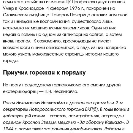
сельского хозяйства и членом ЦК Профсоюза двух созывов.
Умер в Краснодаре 4 февраля 1976 г., похоронен на
Славянском кладбище. Генерал Печерица оставил нам свои
так и неизданные воспоминания, существовало лишь
несколько их машинописных экземпляров. Один из них
недавно всплыл на одном из антикварных сайтов, а затем
вновь пропал. К сожалению, краснодарцы не имеют
возможности с ними ознакомиться, а ведь из них наверняка
можно узнать малоизвестные страницы истории нашего
города.
Приучил горожан к порядку
На посту председателя горисполкома его сменил другой
екатеринодарец — П.Н. Несвитайло.
Павел Николаевич Несвитайло в довоенное время был 2-м
секретарем Новороссийского горкома ВКП(б). В годы войны в
действующей армии – капитан, политработник, награжден
орденом Красной Звезды, медалью «За оборону Кавказа». В
1944 г. после тяжелого ранения демобилизован. Работал в