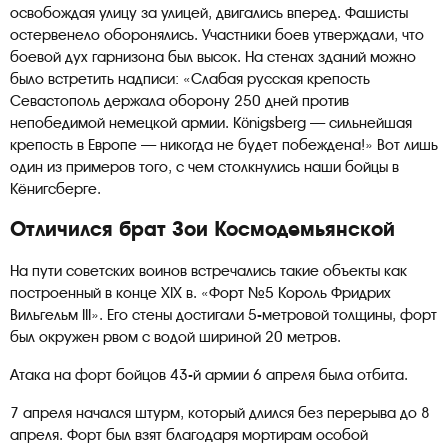
освобождая улицу за улицей, двигались вперед. Фашисты
остервенело оборонялись. Участники боев утверждали, что
боевой дух гарнизона был высок. На стенах зданий можно
было встретить надписи: «Слабая русская крепость
Севастополь держала оборону 250 дней против
непобедимой немецкой армии. Königsberg — сильнейшая
крепость в Европе — никогда не будет побеждена!» Вот лишь
один из примеров того, с чем столкнулись наши бойцы в
Кёнигсберге.
Отличился брат Зои Космодемьянской
На пути советских воинов встречались такие объекты как
построенный в конце ХIX в. «Форт №5 Король Фридрих
Вильгельм III». Его стены достигали 5-метровой толщины, форт
был окружен рвом с водой шириной 20 метров.
Атака на форт бойцов 43-й армии 6 апреля была отбита.
7 апреля начался штурм, который длился без перерыва до 8
апреля. Форт был взят благодаря мортирам особой