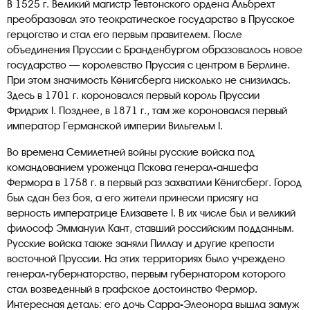
В 1525 г. Великий магистр Тевтонского ордена Альбрехт
преобразовал это теократическое государство в Прусское
герцогство и стал его первым правителем. После
объединения Пруссии с Бранденбургом образовалось новое
государство — королевство Пруссия с центром в Берлине.
При этом значимость Кёнигсберга нисколько не снизилась.
Здесь в 1701 г. короновался первый король Пруссии
Фридрих I. Позднее, в 1871 г., там же короновался первый
император Германской империи Вильгельм I.
Во времена Семилетней войны русские войска под
командованием уроженца Пскова генерал-аншефа
Фермора в 1758 г. в первый раз захватили Кёнигсберг. Город
был сдан без боя, а его жители принесли присягу на
верность императрице Елизавете I. В их числе был и великий
философ Эммануил Кант, ставший российским подданным.
Русские войска также заняли Пиллау и другие крепости
восточной Пруссии. На этих территориях было учреждено
генерал-губернаторство, первым губернатором которого
стал возведенный в графское достоинство Фермор.
Интересная деталь: его дочь Сарра-Элеонора вышла замуж