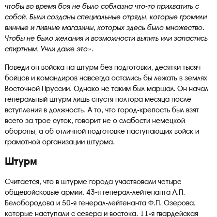
чтобы во время боя не было соблазна что-то прихватить с
собой. Были созданы специальные отряды, которые громили
винные и пивные магазины, которых здесь было множество.
Чтобы не было желания и возможности выпить или запастись
спиртным. Учли даже это».
Поведи он войска на штурм без подготовки, десятки тысяч
бойцов и командиров навсегда остались бы лежать в землях
Восточной Пруссии. Однако не таким был маршал. Он начал
генеральный штурм лишь спустя полтора месяца после
вступления в должность. А то, что город-крепость был взят
всего за трое суток, говорит не о слабости немецкой
обороны, а об отличной подготовке наступающих войск и
грамотной организации штурма.
Штурм
Считается, что в штурме города участвовали четыре
общевойсковые армии. 43-я генерал-лейтенанта А.П.
Белобородова и 50-я генерал-лейтенанта Ф.П. Озерова,
которые наступали с севера и востока. 11-я гвардейская