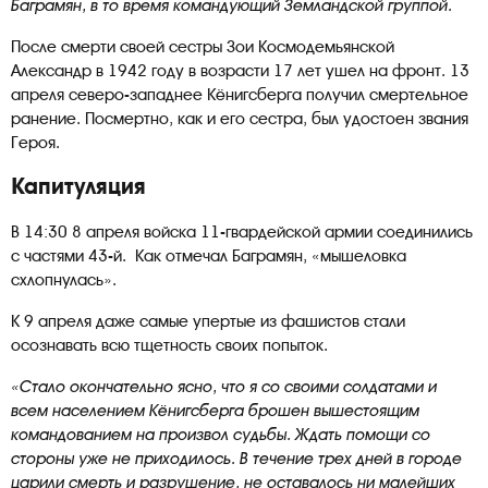
Баграмян, в то время командующий Земландской группой.
После смерти своей сестры Зои Космодемьянской
Александр в 1942 году в возрасти 17 лет ушел на фронт. 13
апреля северо-западнее Кёнигсберга получил смертельное
ранение. Посмертно, как и его сестра, был удостоен звания
Героя.
Капитуляция
В 14:30 8 апреля войска 11-гвардейской армии соединились
с частями 43-й. Как отмечал Баграмян, «мышеловка
схлопнулась».
К 9 апреля даже самые упертые из фашистов стали
осознавать всю тщетность своих попыток.
«Стало окончательно ясно, что я со своими солдатами и
всем населением Кёнигсберга брошен вышестоящим
командованием на произвол судьбы. Ждать помощи со
стороны уже не приходилось. В течение трех дней в городе
царили смерть и разрушение, не оставалось ни малейших