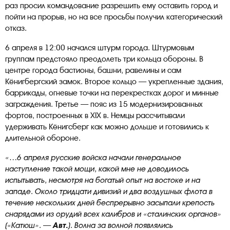
раз просил командование разрешить ему оставить город и
пойти на прорыв, но на все просьбы получил категорический
отказ.
6 апреля в 12:00 начался штурм города. Штурмовым
группам предстояло преодолеть три кольца обороны. В
центре города бастионы, башни, равелины и сам
Кёнигбергский замок. Второе кольцо — укрепленные здания,
баррикады, огневые точки на перекрестках дорог и минные
заграждения. Третье — пояс из 15 модернизированных
фортов, построенных в XIX в. Немцы рассчитывали
удерживать Кёнигсберг как можно дольше и готовились к
длительной обороне.
«…6 апреля русские войска начали генеральное
наступление такой мощи, какой мне не доводилось
испытывать, несмотря на богатый опыт на востоке и на
западе. Около тридцати дивизий и два воздушных флота в
течение нескольких дней беспрерывно засыпали крепость
снарядами из орудий всех калибров и «сталинских органов»
(«Катюш». —
Авт.
). Волна за волной появлялись