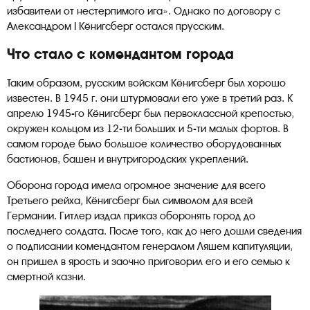
избавители от нестерпимого ига». Однако по договору с
Александром I Кёнигсберг остался прусским.
Что стало с комендантом города
Таким образом, русским войскам Кёнигсберг был хорошо
известен. В 1945 г. они штурмовали его уже в третий раз. К
апрелю 1945-го Кёнигсберг был первоклассной крепостью,
окружен кольцом из 12-ти больших и 5-ти малых фортов. В
самом городе было большое количество оборудованных
бастионов, башен и внутригородских укреплений.
Оборона города имела огромное значение для всего
Третьего рейха, Кёнигсберг был символом для всей
Германии. Гитлер издал приказ оборонять город до
последнего солдата. После того, как до него дошли сведения
о подписании комендантом генералом Ляшем капитуляции,
он пришел в ярость и заочно приговорил его и его семью к
смертной казни.