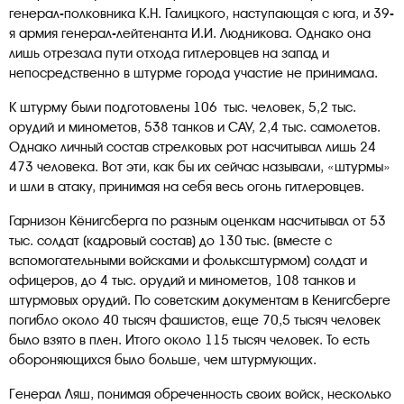
генерал-полковника К.Н. Галицкого, наступающая с юга, и 39-
я армия генерал-лейтенанта И.И. Людникова. Однако она
лишь отрезала пути отхода гитлеровцев на запад и
непосредственно в штурме города участие не принимала.
К штурму были подготовлены 106 тыс. человек, 5,2 тыс.
орудий и минометов, 538 танков и САУ, 2,4 тыс. самолетов.
Однако личный состав стрелковых рот насчитывал лишь 24
473 человека. Вот эти, как бы их сейчас называли, «штурмы»
и шли в атаку, принимая на себя весь огонь гитлеровцев.
Гарнизон Кёнигсберга по разным оценкам насчитывал от 53
тыс. солдат (кадровый состав) до 130 тыс. (вместе с
вспомогательными войсками и фольксштурмом) солдат и
офицеров, до 4 тыс. орудий и минометов, 108 танков и
штурмовых орудий. По советским документам в Кенигсберге
погибло около 40 тысяч фашистов, еще 70,5 тысяч человек
было взято в плен. Итого около 115 тысяч человек. То есть
обороняющихся было больше, чем штурмующих.
Генерал Ляш, понимая обреченность своих войск, несколько