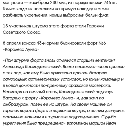
мощности — калибром 280 мм., их наряды весили 246 кг.
Только когда их поставили на прямую наводку и стали
разбивать укрепления, немцы выбросили белый флаг.
15 участников штурма этого форта стали Героями
Советского Союза.
8 апреля войска 43-й армии блокировали форт №6
«Королева Луиза».
«При штурме форта вновь отличился старший лейтенант
Александр Космодемьянский. Всего несколько часов прошло
с тех пор, как ему было приказано принять батарею
самоходных артиллерийских установок, но юный командир и
в новой должности по-прежнему сражался мастерски.
Несмотря на сильный огонь, Космодемьянский подтянул
батарею к форту «Королева Луиза» и, дав залп по
амбразурам, повел ее на штурм. На своей машине он
таранил ворота форта и ворвался внутрь, а за ним двинулись
остальные машины и штурмовые подразделения. Судьба
укрепления была предрешена» вспоминал маршал Иван