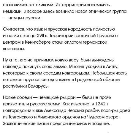
становились католиками. Их территории заселялись
немцами, и вскоре здесь возникла новая этническая группа
— немцы-прусаки.
Считается, что язык и прусская народность полностью
исчезли в конце XVII в. Территории восточной Пруссии с
центром в Кёнигсберге стали оплотом германской
военщины.
Ну а те, кто не принимал новую веру, были вынуждены
навсегда покинуть свою землю. Многие уходили в Литву,
некоторые к своим соседям новгородцам. Небольшая часть
потомков пруссов сегодня живет в Гродненской области
республики Беларусь.
Новые соседи — немецкие рыцари — были не прочь
прихватить и русские земли. Как известно, в 1242 г.
новгородский князь Александр Невский разбил псов-рыцарей
из Тевтонского и Ливонского орденов на Чудском озере.
Захватнические планы предпринимались и позднее.