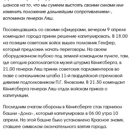
шансов на то, что мы сумеем выстоять своими силами или
изменить положение дальнейшим сопротивлением»,
вспоминал генерал Ляш.
Посовещавшись со своими офицерами, вечером 9 апреля
комендант города принял решение капитулировать. В 18.00
на позиции советских войск вышел полковник Гекфер,
который предложил начать переговоры. На своем
оборудованном глубоко под землей командном пункте, там,
где сегодня располагается музей штурма Кёнигсберга, в
21.00 генерал Ляш принял советских парламентеров во
главе с начальником штаба 11-й гвардейской стрелковой
дивизии подполковником П.Г. Яновским. В 21.30 комендант
Кёнигсберга генерал Ляш отдал войскам приказ о
капитуляции.
Последним очагом обороны в Кёнигсберге стал гарнизон
башни «Дона», который капитулировал в 06:00 утра 10
апреля. На этой башне было установлено Красное знамя,
ставшее символом окончательного взятия города.