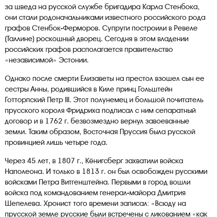
за шведа на русской службе бригадира Карла Стенбока,
они стали родоначальниками известного российского рода
графов Стенбок-Ферморов. Супруги построили в Ревеле
(Таллине) роскошный дворец. Сегодня в этом владении
российских графов располагается правительство
«независимой» Эстонии.
Однако после смерти Елизаветы на престол взошел сын ее
сестры Анны, родившийся в Киле принц Гольштейн
Готторпский Петр III. Этот полунемец и большой почитатель
прусского короля Фридриха подписал с ним сепаратный
договор и в 1762 г. безвозмездно вернул завоеванные
земли. Таким образом, Восточная Пруссия была русской
провинцией лишь четыре года.
Через 45 лет, в 1807 г., Кёнигсберг захватили войска
Наполеона. И только в 1813 г. он был освобожден русскими
войсками Петра Витгенштейна. Первыми в город вошли
войска под командованием генерал-майора Дмитрия
Шепелева. Хронист того времени записал: «Всюду на
прусской земле русские были встречены с ликованием «как