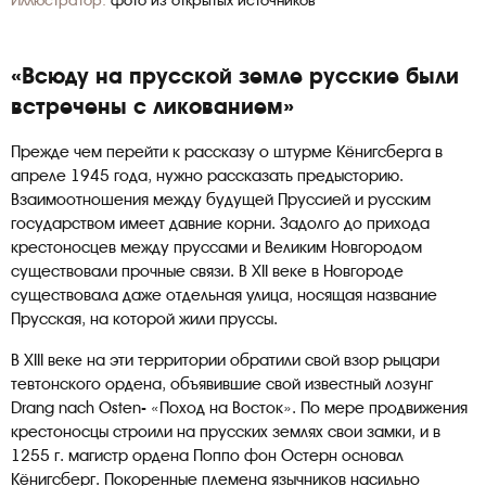
Иллюстратор:
фото из открытых источников
«Всюду на прусской земле русские были
встречены с ликованием»
Прежде чем перейти к рассказу о штурме Кёнигсберга в
апреле 1945 года, нужно рассказать предысторию.
Взаимоотношения между будущей Пруссией и русским
государством имеет давние корни. Задолго до прихода
крестоносцев между пруссами и Великим Новгородом
существовали прочные связи. В ХII веке в Новгороде
существовала даже отдельная улица, носящая название
Прусская, на которой жили пруссы.
В ХIII веке на эти территории обратили свой взор рыцари
тевтонского ордена, объявившие свой известный лозунг
Drang nach Osten- «Поход на Восток». По мере продвижения
крестоносцы строили на прусских землях свои замки, и в
1255 г. магистр ордена Поппо фон Остерн основал
Кёнигсберг. Покоренные племена язычников насильно