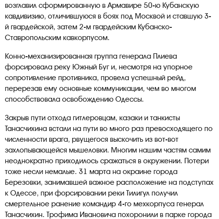
возглавил сформированную в Армавире 50-ю Кубанскую
кавдивизию, отличившуюся в боях под Москвой и ставшую 3-
й гвардейской, затем 2-м гвардейским Кубанско-
Ставропольским кавкорпусом.
Конно-механизированная группа генерала Плиева
форсировала реку Южный Буг и, несмотря на упорное
сопротивление противника, провела успешный рейд,
перерезав ему основные коммуникации, чем во многом
способствовала освобождению Одессы.
Закрыв пути отхода гитлеровцам, казаки и танкисты
Танасчихина встали на пути во много раз превосходящего по
численности врага, рвущегося выскочить из вот-вот
захлопывающейся мышеловки. Многим нашим частям самим
неоднократно приходилось сражаться в окружении. Потери
тоже несли немалые. 31 марта на окраине города
Березовки, занимавшей важное расположение на подступах
к Одессе, при форсировании реки Тилигул получил
смертельное ранение командир 4-го мехкорпуса генерал
Танасчихин. Трофима Ивановича похоронили в парке города