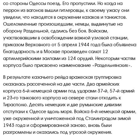
со стороны Одессы поезд. Его пропустили. Но когда на
перрон из вагонов вышли гитлеровцы, к своему ужасу они
увидели, что находятся в окружении казаков и танкистов.
Ошеломленные произошедшим, немцы, выдвинутые на
оборону Раздельной, сдались без боя. Войскам,
участвовавшим в освобождении важной узловой станции,
приказом Верховного от 5 апреля 1944 года была объявлена
благодарность и в Москве произведен салют 12
артиллерийскими залпами из 124 орудий. Некоторым частям
корпуса было присвоено наименование «Раздельнянских».
В результате казачьего рейда вражеская группировка
оказалась рассеченной на две части. Два армейских
корпуса 6-й немецкой армии под ударами 37-й, 57-й армий
и 23-го танкового корпуса на севере стали отходить к
Тирасполю. Десять немецких и две румынские дивизии
отступали к Одессе вдоль моря. Войска 6-й немецкой армии,
уже окруженной и уничтоженной под Сталинградом зимой
1943 года и сформированной заново, вновь были
разгромлены и оказались под угрозой окружения.