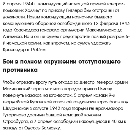
8 апреля 1944 г. командующий немецкой армией генерал-
полковник Холлидт по приказу Гитлера был отстранен от
должности. Новым командующим назначили бывшего
командующего обороной освобожденного 12 февраля 1943
года Краснодара генерала артиллерии Максимилиана де
Ангелиса. Но и он не сумел предотвратить полный разгром 6-
й немецкой армии, как впрочем, не сумел удержать
Краснодар в 1943-м.
Бои в полном окружении отступающего
противника
Чтобы отрезать врагу путь отхода за Днестр, генерал армии
Малиновский через летчиков передал приказ Плиеву
повернуть казаков на юго-восток. 5 апреля казаки 9-й
гвардейской Кубанской казачьей кавдивизии героя боев под
Шкуринской в августе 1942 года гвардии генерал-майора
Тутаринова достигли бывшей немецкой колонии —
Страсбурга, а 7 апреля освободили находящуюся в 40 км к
западу от Одессы Беляевку.