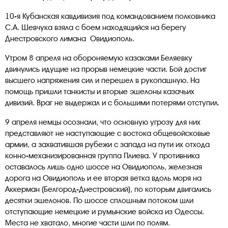
10-я Кубанская кавдивизия под командованием полковника
С.А. Шевчука взяла с боем находящийся на берегу
Днестровского лимана Овидиополь.
Утром 8 апреля на обороняемую казаками Беляевку
двинулись идущие на прорыв немецкие части. Бой достиг
высшего напряжения сил и перешел в рукопашную. На
помощь пришли танкисты и вторые эшелоны казачьих
дивизий. Враг не выдержал и с большими потерями отступил.
9 апреля немцы осознали, что основную угрозу для них
представляют не наступающие с востока общевойсковые
армии, а захватившая рубежи с запада на пути их отхода
конно-механизированная группа Плиева. У противника
оставалось лишь одно шоссе на Овидиополь, железная
дорога на Овидиополь и ее вторая ветка вдоль моря на
Аккерман (Белгород-Днестровский), по которым двигались
десятки эшелонов. По шоссе сплошным потоком шли
отступающие немецкие и румынские войска из Одессы.
Места не хватало, многие части шли по полям.