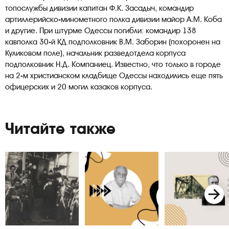
топослужбы дивизии капитан Ф.К. Засадыч, командир
артиллерийско-минометного полка дивизии майор А.М. Коба
и другие. При штурме Одессы погибли: командир 138
кавполка 30-й КД подполковник В.М. Заборин (похоронен на
Куликовом поле), начальник разведотдела корпуса
подполковник Н.Д. Компаниец. Известно, что только в городе
на 2-м христианском кладбище Одессы находились еще пять
офицерских и 20 могил казаков корпуса.
Читайте также