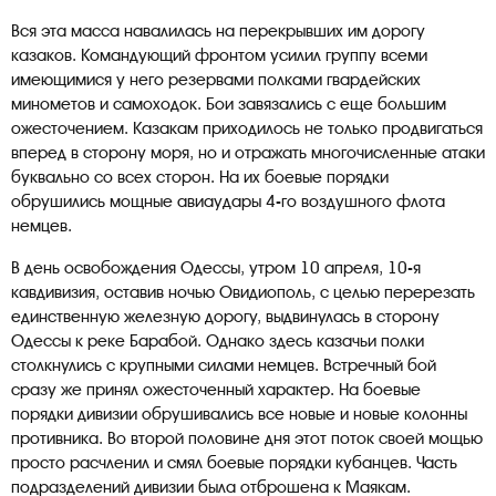
Вся эта масса навалилась на перекрывших им дорогу
казаков. Командующий фронтом усилил группу всеми
имеющимися у него резервами полками гвардейских
минометов и самоходок. Бои завязались с еще большим
ожесточением. Казакам приходилось не только продвигаться
вперед в сторону моря, но и отражать многочисленные атаки
буквально со всех сторон. На их боевые порядки
обрушились мощные авиаудары 4-го воздушного флота
немцев.
В день освобождения Одессы, утром 10 апреля, 10-я
кавдивизия, оставив ночью Овидиополь, с целью перерезать
единственную железную дорогу, выдвинулась в сторону
Одессы к реке Барабой. Однако здесь казачьи полки
столкнулись с крупными силами немцев. Встречный бой
сразу же принял ожесточенный характер. На боевые
порядки дивизии обрушивались все новые и новые колонны
противника. Во второй половине дня этот поток своей мощью
просто расчленил и смял боевые порядки кубанцев. Часть
подразделений дивизии была отброшена к Маякам.