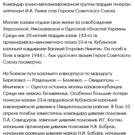
Командир конно-механизированной группы гвардии генерал-
лейтенант И.А. Плиев стал Героем Советского Союза.
Многие казаки отдали свои жизни за освобождение
Херсонской, Николаевской и Одесской областей Украины.
Среди них 20-летний гвардии казак 183-го гв.
артиллерийско-минометного полка 10-й гв. Кубанской
казачьей кавдивизии Василий Егорович Никитин. Он погиб в
боях в марте 1944 г., был удостоен звания Героя Советского
Союза посмертно.
На боевом пути казачьего кавкорпуса по маршруту
Березовка — Раздельная — Беляевка — Овидиополь —
Ильичевск — Одесса остались могилы казаков-кубанцев.
Среди них немало безымянных. Особенно большие потери
понесли казаки 10-й гвардейской Кубанской казачьей
кавалерийской дивизии в Овидиопольском районе. В бою 10
апреля погибли заместитель командира дивизии полковник
П.А. Самодуров, замполит дивизии полковник И.Г. Костин,
начальник артиллерии дивизии полковник Н.В. Бобров,
начальник разведки дивизии майор Н.И. Бабаев, начальник