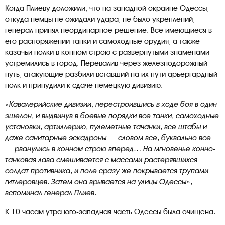
Когда Плиеву доложили, что на западной окраине Одессы,
откуда немцы не ожидали удара, не было укреплений,
генерал принял неординарное решение. Все имеющиеся в
его распоряжении танки и самоходные орудия, а также
казачьи полки в конном строю с развернутыми знаменами
устремились в город. Перевалив через железнодорожный
путь, атакующие разбили вставший на их пути арьергардный
полк и принудили к сдаче немецкую дивизию.
«Кавалерийские дивизии, перестроившись в ходе боя в один
эшелон, и выдвинув в боевые порядки все танки, самоходные
установки, артиллерию, пулеметные тачанки, все штабы и
даже санитарные эскадроны — словом все, буквально все
— рванулись в конном строю вперед… На мгновенье конно-
танковая лава смешивается с массами растерявшихся
солдат противника, и поле сразу же покрывается трупами
гитлеровцев. Затем она врывается на улицы Одессы»,
вспоминал генерал Плиев.
К 10 часам утра юго-западная часть Одессы была очищена.