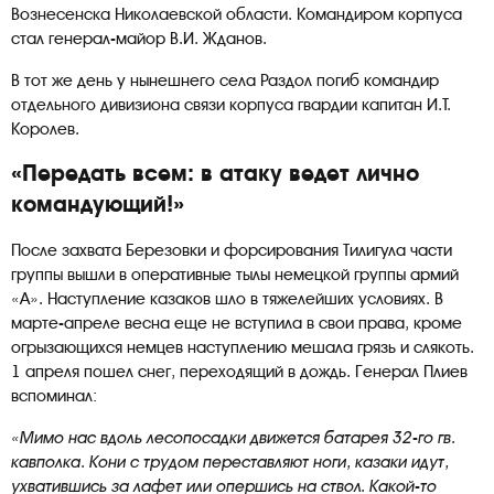
Вознесенска Николаевской области. Командиром корпуса
стал генерал-майор В.И. Жданов.
В тот же день у нынешнего села Раздол погиб командир
отдельного дивизиона связи корпуса гвардии капитан И.Т.
Королев.
«Передать всем: в атаку ведет лично
командующий!»
После захвата Березовки и форсирования Тилигула части
группы вышли в оперативные тылы немецкой группы армий
«А». Наступление казаков шло в тяжелейших условиях. В
марте-апреле весна еще не вступила в свои права, кроме
огрызающихся немцев наступлению мешала грязь и слякоть.
1 апреля пошел снег, переходящий в дождь. Генерал Плиев
вспоминал:
«Мимо нас вдоль лесопосадки движется батарея 32-го гв.
кавполка. Кони с трудом переставляют ноги, казаки идут,
ухватившись за лафет или опершись на ствол. Какой-то