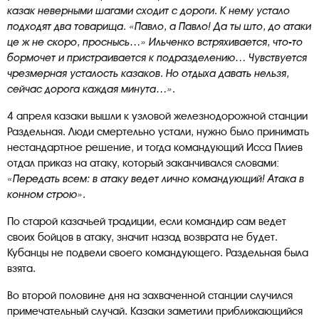
казак неверными шагами сходит с дороги. К нему устало
подходят два товарища. «Павло, а Павло! Да ты што, до атаки
це ж не скоро, проснысь…» Ильченко встряхивается, что-то
бормочет и пристраивается к подразделению… Чувствуется
чрезмерная усталость казаков. Но отдыха давать нельзя,
сейчас дорога каждая минута…».
4 апреля казаки вышли к узловой железнодорожной станции
Раздельная. Люди смертельно устали, нужно было принимать
нестандартное решение, и тогда командующий Исса Плиев
отдал приказ на атаку, который заканчивался словами:
«Передать всем: в атаку ведет лично командующий! Атака в
конном строю».
По старой казачьей традиции, если командир сам ведет
своих бойцов в атаку, значит назад возврата не будет.
Кубанцы не подвели своего командующего. Раздельная была
взята.
Во второй половине дня на захваченной станции случился
примечательный случай. Казаки заметили приближающийся