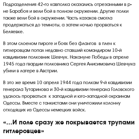
Подразделения 42-го кавполка оказались отрезанными в р-
не Барабоя и вели бой в полном окружении. Другие полки
также вели бой в окружении. Часть казаков смогла
продержаться до темноты, а затем ночью прорваться к
Беляевке.
В этом слоеном пироге и боях без флангов в плен к
гитлеровцам попал недавно ставший командиром 10-й
кавдивизии полковник Шевчук. Накануне Победы в апреле
1945 года гвардии полковника Сергея Анисимовича Шевчука
убили в лагере в Австрии.
В это же время 10 апреля 1944 года полкам 9-й кавдивизии
генерала Тутаринова и 30-й кавдивизии генерала Головского
удалось прорваться к западной и юго-западной окраинам
Одессы. Вместе с танкистами они уничтожили колонну
отходящих из Одессы немецких войск.
«…И поле сразу же покрывается трупами
гитлеровцев»