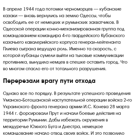
В апреле 1944 года потомки черноморцев — кубанские
казаки — вновь вернулись на землю Одессы, чтобы
освободить ее от немецких и румынских захватчиков. В
Одесской операции конно-механизированная группа под
командованием командира 4-го гвардейского Кубанского
казачьего кавалерийского корпуса генерал-лейтенанта
Плиева сыграла ведущую роль. Именно та скорость, с
которой кубанцы сумели выйти на тыловые коммуникации
противника, вынудила немцев в спешке оставить город. Что
во многом спасло его от тотального разрушения.
Перерезали врагу пути отхода
Однако все по порядку. В результате успешного проведения
Уманско-Ботошанской наступательной операции войска 2-го
Украинского фронта генерала армии И.С. Конева 28 марта
1944 г. форсировали Прут и начали боевые действия на
территории Румынии. Дабы избежать окружения в
междуречье Южного Буга и Днестра, немецкое
командование начало отвод своих войск. И это позволило