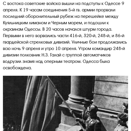
С востока советские войска вышли на подступы к Одессе 9
апреля. К 19 часам соединения 5-й гв. армии прорвали
последний оборонительный рубеж на перешейке между
Куяльницким лиманом и Черным морем, и подошли к
окраинам Одессы. В 20 часов начался штурм города.
Первыми в него ворвались части 416-й, 320-й, 248-й, и 86-й
гвардейской стрелковых дивизий. Уличные бои продолжались
всю ночь 9 апреля и утро 10 апреля. Утром командир 248-й
дивизии полковник Н.З. Галай с группой автоматчиков
водрузил знамя над оперным театром. Одесса была
освобождена.