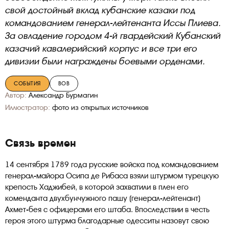
свой достойный вклад кубанские казаки под
командованием генерал-лейтенанта Иссы Плиева.
За овладение городом 4-й гвардейский Кубанский
казачий кавалерийский корпус и все три его
дивизии были награждены боевыми орденами.
СОБЫТИЯ
ВОВ
Автор:
Александр Бурмагин
Иллюстратор:
фото из открытых источников
Связь времен
14 сентября 1789 года русские войска под командованием
генерал-майора Осипа де Рибаса взяли штурмом турецкую
крепость Хаджибей, в которой захватили в плен его
коменданта двухбунчужного пашу (генерал-лейтенант)
Ахмет-бея с офицерами его штаба. Впоследствии в честь
героя этого штурма благодарные одесситы назовут свою