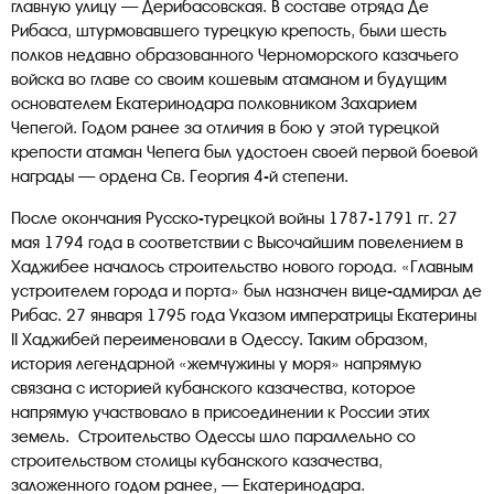
главную улицу — Дерибасовская. В составе отряда Де
Рибаса, штурмовавшего турецкую крепость, были шесть
полков недавно образованного Черноморского казачьего
войска во главе со своим кошевым атаманом и будущим
основателем Екатеринодара полковником Захарием
Чепегой. Годом ранее за отличия в бою у этой турецкой
крепости атаман Чепега был удостоен своей первой боевой
награды — ордена Св. Георгия 4-й степени.
После окончания Русско-турецкой войны 1787-1791 гг. 27
мая 1794 года в соответствии с Высочайшим повелением в
Хаджибее началось строительство нового города. «Главным
устроителем города и порта» был назначен вице-адмирал де
Рибас. 27 января 1795 года Указом императрицы Екатерины
II Хаджибей переименовали в Одессу. Таким образом,
история легендарной «жемчужины у моря» напрямую
связана с историей кубанского казачества, которое
напрямую участвовало в присоединении к России этих
земель. Строительство Одессы шло параллельно со
строительством столицы кубанского казачества,
заложенного годом ранее, — Екатеринодара.