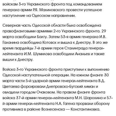
войскам 3-го Украинского фронта под командованием
генерала армии Р.Я. Малиновского провести успешное
наступление на Одесском направлении.
Северная часть Одесской области была освобождена
правофланговыми армиями 2-го Украинского фронта. 29
марта освободили Балту. Затем 53-я армия генерала И.В.
Галанина освободила Котовск и вышла к Днестру. В это же
время гвардейцы 7-й армии героя Сталинграда генерал-
лейтенанта И.М. Шумилова освободили Ананьев и также
вышли к Днестру.
Войска 3-го Украинского фронта приступили к выполнению
Одесской наступательной операции. На южном фланге 30
марта части 5-й ударной армии генерал-лейтенанта В.Д.
Цветаева форсировали Днепровско-Бугский лиман и
овладели городом Очаковом. На правом фланге фронта
войска 37-й армии генерал-лейтенанта М.Н. Шарохина и 57-
й армии генерал-лейтенанта Н.А. Гагена прорвали оборону
противника в районе Вознесенска — Константиновка.